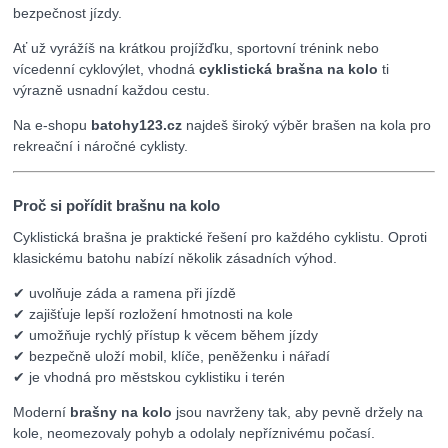
bezpečnost jízdy.
Ať už vyrážíš na krátkou projížďku, sportovní trénink nebo
vícedenní cyklovýlet, vhodná
cyklistická brašna na kolo
ti
výrazně usnadní každou cestu.
Na e-shopu
batohy123.cz
najdeš široký výběr brašen na kola pro
rekreační i náročné cyklisty.
Proč si pořídit brašnu na kolo
Cyklistická brašna je praktické řešení pro každého cyklistu. Oproti
klasickému batohu nabízí několik zásadních výhod.
✔ uvolňuje záda a ramena při jízdě
✔ zajišťuje lepší rozložení hmotnosti na kole
✔ umožňuje rychlý přístup k věcem během jízdy
✔ bezpečně uloží mobil, klíče, peněženku i nářadí
✔ je vhodná pro městskou cyklistiku i terén
Moderní
brašny na kolo
jsou navrženy tak, aby pevně držely na
kole, neomezovaly pohyb a odolaly nepříznivému počasí.