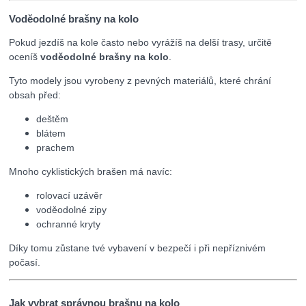
Voděodolné brašny na kolo
Pokud jezdíš na kole často nebo vyrážíš na delší trasy, určitě
oceníš
voděodolné brašny na kolo
.
Tyto modely jsou vyrobeny z pevných materiálů, které chrání
obsah před:
deštěm
blátem
prachem
Mnoho cyklistických brašen má navíc:
rolovací uzávěr
voděodolné zipy
ochranné kryty
Díky tomu zůstane tvé vybavení v bezpečí i při nepříznivém
počasí.
Jak vybrat správnou brašnu na kolo