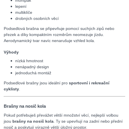
montpák
lepení
multiklíče
drobných osobních věcí
Podsedlová brašna se připevňuje pomocí suchých zipů nebo
přezek a díky kompaktním rozměrům neomezuje jízdu.
Aerodynamický tvar navíc nenarušuje vzhled kola.
Výhody
nízká hmotnost
nenápadný design
jednoduchá montáž
Podsedlové brašny jsou ideální pro
sportovní i rekreační
cyklisty
.
Brašny na nosič kola
Pokud potřebuješ převážet větší množství věcí, nejlepší volbou
jsou
brašny na nosič kola
. Ty se upevňují na zadní nebo přední
nosič a poskytují výrazně větší úložný prostor.