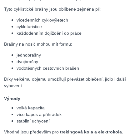
Tyto cyklistické brašny jsou oblíbené zejména při:
vícedenních cyklovýletech
cykloturistice
každodenním dojíždění do práce
Brašny na nosič mohou mít formu:
jednobrašny
dvojbrašny
vodotěsných cestovních brašen
Díky velkému objemu umožňují převážet oblečení, jídlo i další
vybavení.
Výhody
velká kapacita
více kapes a přihrádek
stabilní uchycení
Vhodné jsou především pro
trekingová kola a elektrokola
.