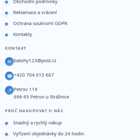
Obchodní podmínky
Reklamace a vrácení
Ochrana soukromí GDPR
Kontakty
KONTAKT
batohy123@post.cz
✉
+420 704 015 667
☎
Petrov 119
📍
696 65
Petrov u Strážnice
PROČ NAKUPOVAT U NÁS
Snadný a rychlý nákup
Vyřízení objednávky do 24 hodin