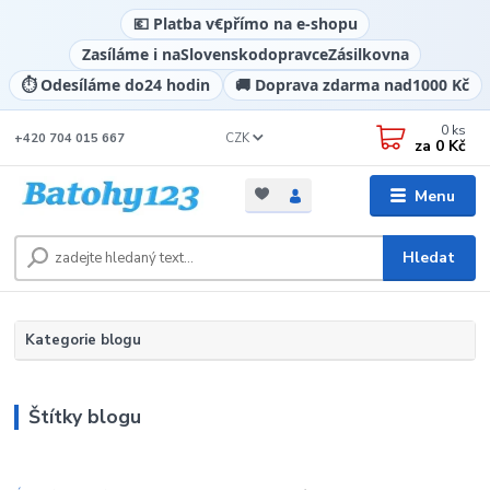
💶 Platba v
€
přímo na e-shopu
Zasíláme i na
Slovensko
dopravce
Zásilkovna
⏱️ Odesíláme do
24 hodin
🚚 Doprava zdarma nad
1000 Kč
0
ks
CZK
+420 704 015 667
za
0 Kč
Menu
Hledat
Kategorie blogu
Štítky blogu