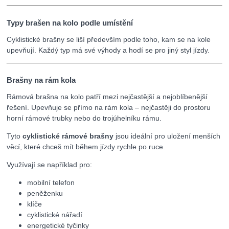
Typy brašen na kolo podle umístění
Cyklistické brašny se liší především podle toho, kam se na kole
upevňují. Každý typ má své výhody a hodí se pro jiný styl jízdy.
Brašny na rám kola
Rámová brašna na kolo patří mezi nejčastější a nejoblíbenější
řešení. Upevňuje se přímo na rám kola – nejčastěji do prostoru
horní rámové trubky nebo do trojúhelníku rámu.
Tyto
cyklistické rámové brašny
jsou ideální pro uložení menších
věcí, které chceš mít během jízdy rychle po ruce.
Využívají se například pro:
mobilní telefon
peněženku
klíče
cyklistické nářadí
energetické tyčinky