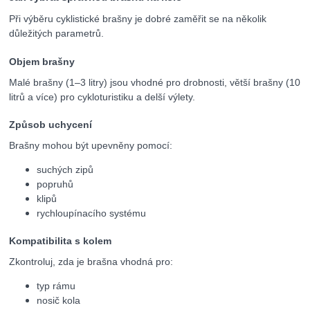
Při výběru cyklistické brašny je dobré zaměřit se na několik
důležitých parametrů.
Objem brašny
Malé brašny (1–3 litry) jsou vhodné pro drobnosti, větší brašny (10
litrů a více) pro cykloturistiku a delší výlety.
Způsob uchycení
Brašny mohou být upevněny pomocí:
suchých zipů
popruhů
klipů
rychloupínacího systému
Kompatibilita s kolem
Zkontroluj, zda je brašna vhodná pro:
typ rámu
nosič kola