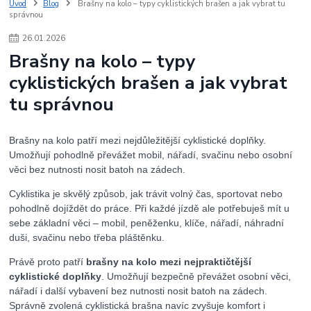
Úvod
Blog
Brašny na kolo – typy cyklistických brašen a jak vybrat tu
správnou
26
.
01
.
2026
Brašny na kolo – typy
cyklistických brašen a jak vybrat
tu správnou
Brašny na kolo patří mezi nejdůležitější cyklistické doplňky.
Umožňují pohodlně převážet mobil, nářadí, svačinu nebo osobní
věci bez nutnosti nosit batoh na zádech.
Cyklistika je skvělý způsob, jak trávit volný čas, sportovat nebo
pohodlně dojíždět do práce. Při každé jízdě ale potřebuješ mít u
sebe základní věci – mobil, peněženku, klíče, nářadí, náhradní
duši, svačinu nebo třeba pláštěnku.
Právě proto patří
brašny na kolo mezi nejpraktičtější
cyklistické doplňky
. Umožňují bezpečně převážet osobní věci,
nářadí i další vybavení bez nutnosti nosit batoh na zádech.
Správně zvolená cyklistická brašna navíc zvyšuje komfort i