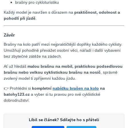
brašny pro cykloturistiku
Každý model je navržen s důrazem na
praktičnost, odolnost a
pohodlí při jízdě
.
Závěr
Brašny na kolo patří mezi nejpraktičtější doplňky každého cyklisty.
Umožňují pohodlně převážet osobní věci, nářadí i další vybavení
bez zbytečné zátěže na zádech.
Ať už hledáš
malou brašnu na mobil, praktickou podsedlovou
brašnu nebo velkou cyklistickou brašnu na nosič
, správně
zvolený model ti zpříjemní každou jízdu.
👉 Prohlédni si
kompletní
nabídku brašen na kolo
na
batohy123.cz
a vyber si tu pravou pro své cyklistické
dobrodružství.
Líbil se článek? Sdílejte ho s přáteli