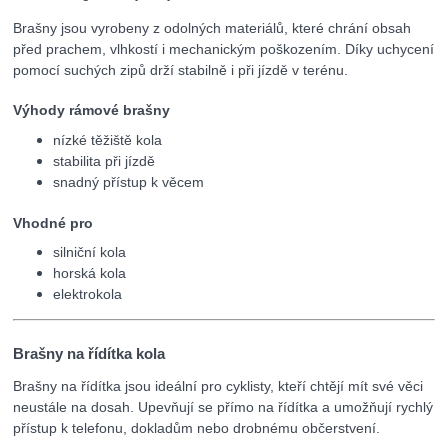
Brašny jsou vyrobeny z odolných materiálů, které chrání obsah
před prachem, vlhkostí i mechanickým poškozením. Díky uchycení
pomocí suchých zipů drží stabilně i při jízdě v terénu.
Výhody rámové brašny
nízké těžiště kola
stabilita při jízdě
snadný přístup k věcem
Vhodné pro
silniční kola
horská kola
elektrokola
Brašny na řídítka kola
Brašny na řídítka jsou ideální pro cyklisty, kteří chtějí mít své věci
neustále na dosah. Upevňují se přímo na řídítka a umožňují rychlý
přístup k telefonu, dokladům nebo drobnému občerstvení.