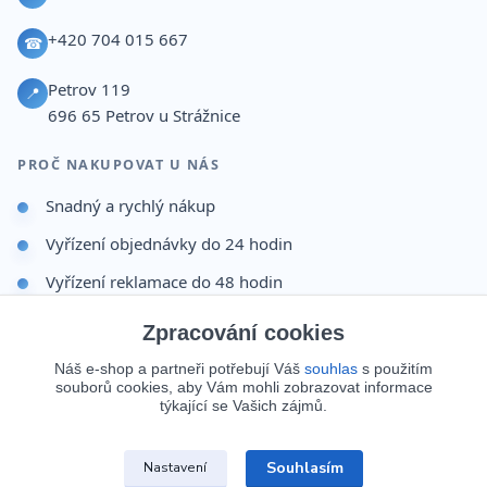
+420 704 015 667
☎
Petrov 119
📍
696 65
Petrov u Strážnice
PROČ NAKUPOVAT U NÁS
Snadný a rychlý nákup
Vyřízení objednávky do 24 hodin
Vyřízení reklamace do 48 hodin
Dárek po dokončení objednávky
Zpracování cookies
Odesíláme i na Slovensko
Náš e-shop a partneři potřebují Váš
souhlas
s použitím
souborů cookies, aby Vám mohli zobrazovat informace
Doprava 65 Kč nad 499 Kč
týkající se Vašich zájmů.
Souhlasím
Nastavení
© 2026 Batohy123.cz. Všechna práva vyhrazena.