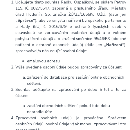
Udělujete tímto souhlas Radku Ospalíkovi, se sídlem Petrov
119, IČ 88275647,
zapsaná u příslušného úřadu: Městský
úřad Hodonín, Sp. značka ŽÚ/23/1655Ku OŽÚ
,
(dále jen
„Správce“
), aby ve smyslu nařízení Evropského parlamentu
a Rady (EU) č. 2016/679 o ochraně fyzických osob v
souvislosti se zpracováním osobních údajů a o volném
pohybu těchto údajů a o zrušení směrnice 95/46/ES (obecné
nařízení o ochraně osobních údajů) (dále jen
„Nařízení“
),
zpracovával/a následující osobní údaje:
emailovou adresu
Výše uvedené osobní údaje budou zpracovány za účelem:
zařazení do databáze pro zasílání online obchodních
sdělení.
Souhlas udělujete na zpracování po dobu 5
let
a to za
účelem:
zasílání obchodních sdělení, pokud tuto dobu
neprodloužíte
Zpracování osobních údajů je prováděno Správcem
osobních údajů, osobní údaje však mohou zpracovávat i tito