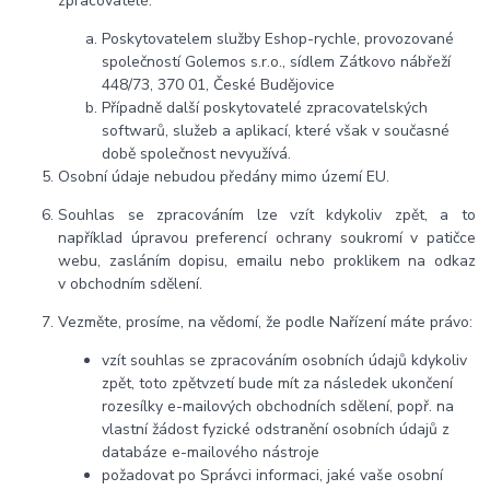
zpracovatelé:
Poskytovatelem služby Eshop-rychle, provozované
společností Golemos s.r.o., sídlem Zátkovo nábřeží
448/73, 370 01, České Budějovice
Případně další poskytovatelé zpracovatelských
softwarů, služeb a aplikací, které však v současné
době společnost nevyužívá.
Osobní údaje
nebudou
předány mimo území EU.
Souhlas se zpracováním lze vzít kdykoliv zpět, a to
například úpravou preferencí ochrany soukromí v patičce
webu, zasláním dopisu, emailu nebo proklikem na odkaz
v obchodním sdělení.
Vezměte, prosíme, na vědomí, že podle Nařízení máte právo:
vzít souhlas se zpracováním osobních údajů kdykoliv
zpět, toto zpětvzetí bude mít za následek
ukončení
rozesílky e-mailových obchodních sdělení, popř. na
vlastní žádost fyzické odstranění osobních údajů z
databáze e-mailového nástroje
požadovat po Správci informaci, jaké vaše osobní