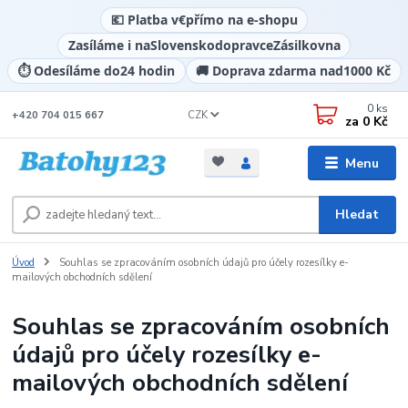
💶 Platba v
€
přímo na e-shopu
Zasíláme i na
Slovensko
dopravce
Zásilkovna
⏱️ Odesíláme do
24 hodin
🚚 Doprava zdarma nad
1000 Kč
0
ks
CZK
+420 704 015 667
za
0 Kč
Menu
Hledat
Úvod
Souhlas se zpracováním osobních údajů pro účely rozesílky e-
mailových obchodních sdělení
Souhlas se zpracováním osobních
údajů pro účely rozesílky e-
mailových obchodních sdělení