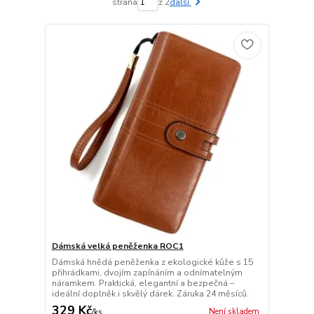
strana
z 2
další
Dámská velká peněženka ROC1
Dámská hnědá peněženka z ekologické kůže s 15
přihrádkami, dvojím zapínáním a odnímatelným
náramkem. Praktická, elegantní a bezpečná –
ideální doplněk i skvělý dárek. Záruka 24 měsíců.
329 Kč
Není skladem
/
ks