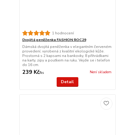
1 hodnocení
Dvojitá peněženka FASHION ROC29
Dámská dvojitá peněženka v elegantním červeném
provedení, vyrobená z kvalitní ekologické kůže.
Prostorná s 2 kapsami na bankovky, 8 přihrádkami
na karty, zipy a poutkem na ruku. Vejde se i telefon
do 16 cm.
239 Kč
Není skladem
/
ks
Detail