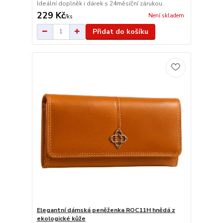
Ideální doplněk i dárek s 24měsíční zárukou.
229 Kč
Není skladem
/
ks
Přidat do košíku
Elegantní dámská peněženka ROC11H hnědá z
ekologické kůže