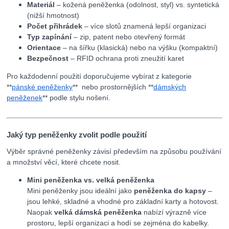
Materiál
– kožená peněženka (odolnost, styl) vs. syntetická
(nižší hmotnost)
Počet přihrádek
– více slotů znamená lepší organizaci
Typ zapínání
– zip, patent nebo otevřený formát
Orientace
– na šířku (klasická) nebo na výšku (kompaktní)
Bezpečnost
– RFID ochrana proti zneužití karet
Pro každodenní použití doporučujeme vybírat z kategorie
**
pánské peněženky
** nebo prostornějších **
dámských
peněženek
** podle stylu nošení.
Jaký typ peněženky zvolit podle použití
Výběr správné peněženky závisí především na způsobu používání
a množství věcí, které chcete nosit.
Mini peněženka vs. velká peněženka
Mini peněženky jsou ideální jako
peněženka do kapsy
–
jsou lehké, skladné a vhodné pro základní karty a hotovost.
Naopak
velká dámská peněženka
nabízí výrazně více
prostoru, lepší organizaci a hodí se zejména do kabelky.