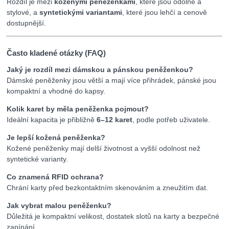
Rozdíl je mezi
koženými peněženkami
, které jsou odolné a
stylové, a
syntetickými variantami
, které jsou lehčí a cenově
dostupnější.
Často kladené otázky (FAQ)
Jaký je rozdíl mezi dámskou a pánskou peněženkou?
Dámské peněženky jsou větší a mají více přihrádek, pánské jsou
kompaktní a vhodné do kapsy.
Kolik karet by měla peněženka pojmout?
Ideální kapacita je přibližně
6–12 karet
, podle potřeb uživatele.
Je lepší kožená peněženka?
Kožené peněženky mají delší životnost a vyšší odolnost než
syntetické varianty.
Co znamená RFID ochrana?
Chrání karty před bezkontaktním skenováním a zneužitím dat.
Jak vybrat malou peněženku?
Důležitá je kompaktní velikost, dostatek slotů na karty a bezpečné
zapínání.