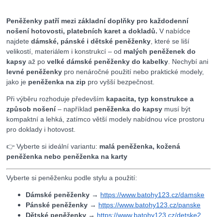
Peněženky patří mezi základní doplňky pro každodenní
nošení hotovosti, platebních karet a dokladů.
V nabídce
najdete
dámské, pánské i dětské peněženky
, které se liší
velikostí, materiálem i konstrukcí – od
malých peněženek do
kapsy
až po
velké dámské peněženky do kabelky
. Nechybí ani
levné peněženky
pro nenáročné použití nebo praktické modely,
jako je
peněženka na zip
pro vyšší bezpečnost.
Při výběru rozhoduje především
kapacita, typ konstrukce a
způsob nošení
– například
peněženka do kapsy
musí být
kompaktní a lehká, zatímco větší modely nabídnou více prostoru
pro doklady i hotovost.
👉 Vyberte si ideální variantu:
malá peněženka, kožená
peněženka nebo peněženka na karty
Vyberte si peněženku podle stylu a použití:
Dámské peněženky
→
https://www.batohy123.cz/damske
Pánské peněženky
→
https://www.batohy123.cz/panske
Dětské peněženky
→
https://www.batohy123.cz/detske2