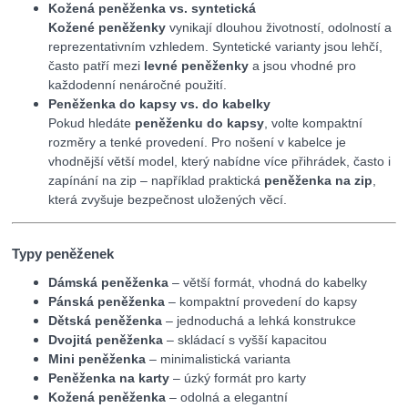
Kožená peněženka vs. syntetická
Kožené peněženky
vynikají dlouhou životností, odolností a
reprezentativním vzhledem. Syntetické varianty jsou lehčí,
často patří mezi
levné peněženky
a jsou vhodné pro
každodenní nenáročné použití.
Peněženka do kapsy vs. do kabelky
Pokud hledáte
peněženku do kapsy
, volte kompaktní
rozměry a tenké provedení. Pro nošení v kabelce je
vhodnější větší model, který nabídne více přihrádek, často i
zapínání na zip – například praktická
peněženka na zip
,
která zvyšuje bezpečnost uložených věcí.
Typy peněženek
Dámská peněženka
– větší formát, vhodná do kabelky
Pánská peněženka
– kompaktní provedení do kapsy
Dětská peněženka
– jednoduchá a lehká konstrukce
Dvojitá peněženka
– skládací s vyšší kapacitou
Mini peněženka
– minimalistická varianta
Peněženka na karty
– úzký formát pro karty
Kožená peněženka
– odolná a elegantní