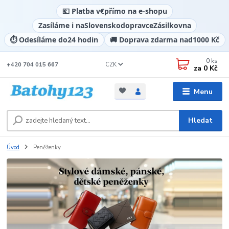
💶 Platba v
€
přímo na e-shopu
Zasíláme i na
Slovensko
dopravce
Zásilkovna
⏱️ Odesíláme do
24 hodin
🚚 Doprava zdarma nad
1000 Kč
0
ks
CZK
+420 704 015 667
za
0 Kč
Menu
Hledat
Úvod
Peněženky