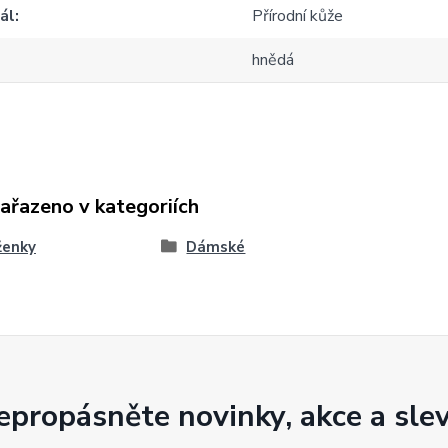
ál
Přírodní kůže
hnědá
zařazeno v kategoriích
ženky
Dámské
epropásněte novinky, akce a slev