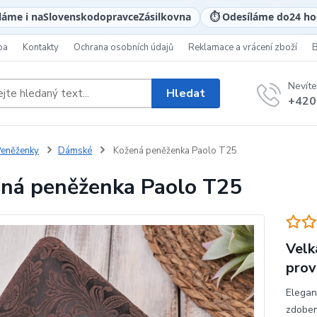
láme i na
Slovensko
dopravce
Zásilkovna
⏱️ Odesíláme do
24 ho
ba
Kontakty
Ochrana osobních údajů
Reklamace a vrácení zboží
Nevíte
Hledat
+420
eněženky
Dámské
Kožená peněženka Paolo T25
ná peněženka Paolo T25
Velk
prov
Elegan
zdoben