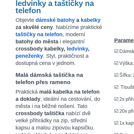
ledvinky a taštičky na
telefon
Objevte
dámské batohy
a
kabelky
za skvělé ceny
. Nabízíme praktické
taštičky na telefon
, moderní
Paramet
batohy do města
i elegantní
crossbody kabelky,
ledvinky
,
☑️ Dámsk
peneženky
. Styl, praktičnost a
dostupná cena v jednom.
☑️ Výška
Malá dámská taštička na
☑️ Šířka:
telefon přes rameno
☑️ Tlouš
Praktická
malá kabelka na telefon
a doklady
, ideální na cestování, do
☑️ 2x př
města i na běžné nošení. Tato
☑️ 20x př
crossbody taštička
nabízí dvě
velké přihrádky na zip, střední
☑️ 1x ka
kapsu a malou zipovou kapsičku.