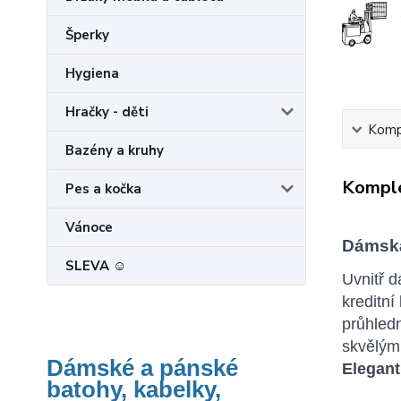
Šperky
Hygiena
Hračky - děti
Kompl
Bazény a kruhy
Komple
Pes a kočka
Vánoce
Dámská
SLEVA ☺
Uvnitř 
kreditní
průhled
skvělým
Dámské a pánské
Elegan
batohy, kabelky,