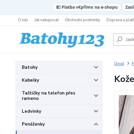
💶 Platba v
€
přímo na e-shopu
Zasí
O nás
Jak nakupovat
Obchodní podmínky
Doprava a plat
Úvod
P
Batohy
Kože
Kabelky
Taštičky na telefon přes
rameno
Ledvinky
Peněženky