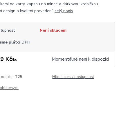
dkami na karty, kapsou na mince a dárkovou krabičkou.
í design a kvalitní provedení.
celý popis
tupnost
Není skladem
sme plátci DPH
9 Kč
Momentálně není k dispozici
/
ks
roduktu:
T25
Hlídat cenu / dostupnost
oblíbených