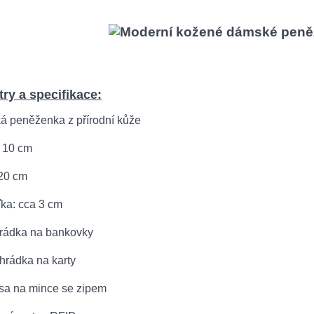
ry a specifikace:
á peněženka z přírodní kůže
: 10 cm
 20 cm
ťka: cca 3 cm
ihrádka na bankovky
ihrádka na karty
psa na mince se zipem