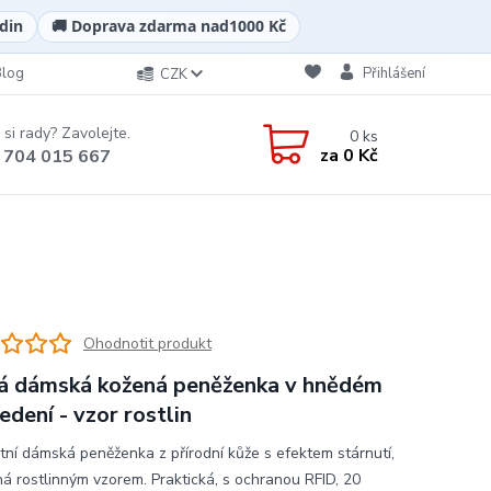
din
🚚 Doprava zdarma nad
1000 Kč
Blog
Přihlášení
CZK
 si rady? Zavolejte.
0
ks
za
0 Kč
 704 015 667
Ohodnotit produkt
á dámská kožená peněženka v hnědém
edení - vzor rostlin
tní dámská peněženka z přírodní kůže s efektem stárnutí,
á rostlinným vzorem. Praktická, s ochranou RFID, 20