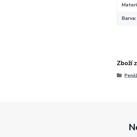
Materi
Barva
Zboží 
Peně
N