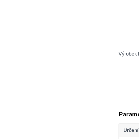
Výrobek b
Param
Určení