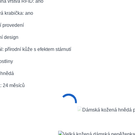
nná vrstva RFID: ano
á krabička: ano
ní provedení
ní design
ál: přírodní kůže s efektem stárnutí
ostliny
: hnědá
a: 24 měsíců