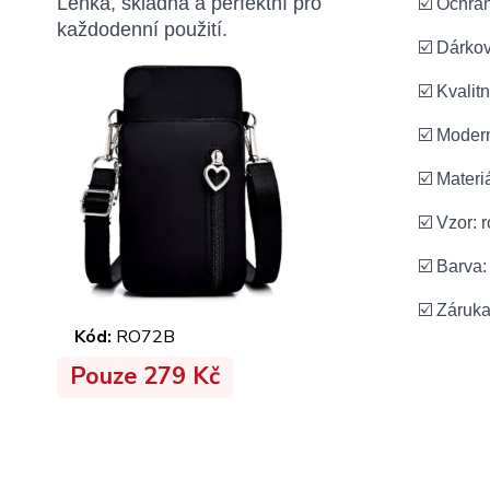
Lehká, skladná a perfektní pro
☑️ Ochra
každodenní použití.
☑️ Dárkov
☑️ Kvalit
☑️ Moder
☑️ Materi
☑️ Vzor: r
☑️ Barva
☑️ Záruk
Kód:
RO72B
Pouze 279 Kč