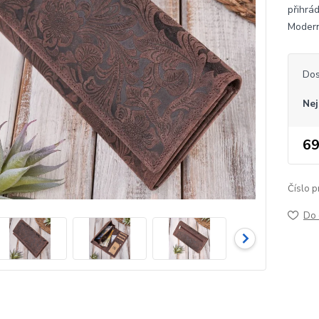
přihrá
Modern
Dos
Nej
69
Číslo p
Do 