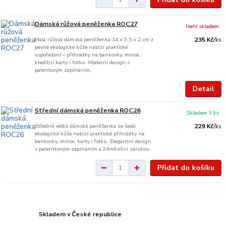
Dámská růžová peněženka ROC27
Není skladem
Malá růžová dámská peněženka 14 x 9,5 x 2 cm z
235 Kč
/
ks
pevné ekologické kůže nabízí praktické
uspořádání – přihrádky na bankovky, mince,
kreditní karty i fotku. Moderní design s
patentovým zapínáním.
Detail
Střední dámská peněženka ROC26
Skladem 3 ks
Středně velká dámská peněženka ze šedé
229 Kč
/
ks
ekologické kůže nabízí praktické přihrádky na
bankovky, mince, karty i fotku. Elegantní design
s patentkovým zapínáním a 24měsíční zárukou.
Přidat do košíku
Skladem v České republice