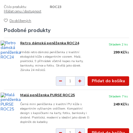
Číslo produktu:
ROC23
Hlídat cenu / dostupnost
Do oblíbených
Podobné produkty
Retro dámská peněženka ROC24
Skladem 2 ks
Hnědá retro dámská peněženka z kvalitní
299 Kč
/
ks
ekologické kůže s elegantním vzorem. Malá,
praktická, 9 přihrádek včetně kapes na karty,
bankovky, mince a fotku. Skvělá jako dárek.
Záruka 24 měsíců.
Přidat do košíku
Malá peněženka PURSE ROC25
Skladem 7 ks
Černá mini peněženka z kvalitní PU kůže s
249 Kč
/
ks
elegantním vyšívaným srdíčkem. Kompaktní
design s kapsičkami na karty, fotku, bankovky i
drobné. Praktická, moderní a ideální jako dárek či
doplněk do kabelky.
Přidat do košíku