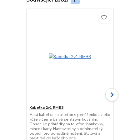
Kabelka 2v1 RMB3
Malá kabelka na telefon s peněženkou z eko
Dámská kabe
kůže v černé barvě se zlatým kováním.
crossbody m
Obsahuje přihrádky na telefon, bankovky,
Elegantní d
mince i karty. Nastavitelný a odnímatelný
pouzdry a p
popruh pro pohodlné nošení. Stylová a
nastavitelný
praktická do každého dne.