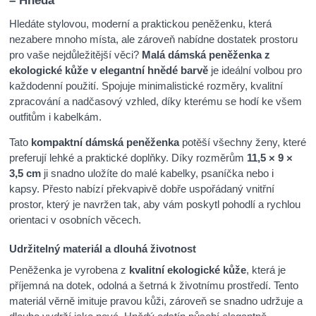
– Hnědá
Hledáte stylovou, moderní a praktickou peněženku, která
nezabere mnoho místa, ale zároveň nabídne dostatek prostoru
pro vaše nejdůležitější věci?
Malá dámská peněženka z
ekologické kůže v elegantní hnědé barvě
je ideální volbou pro
každodenní použití. Spojuje minimalistické rozměry, kvalitní
zpracování a nadčasový vzhled, díky kterému se hodí ke všem
outfitům i kabelkám.
Tato
kompaktní dámská peněženka
potěší všechny ženy, které
preferují lehké a praktické doplňky. Díky rozměrům
11,5 × 9 ×
3,5 cm
ji snadno uložíte do malé kabelky, psaníčka nebo i
kapsy. Přesto nabízí překvapivě dobře uspořádaný vnitřní
prostor, který je navržen tak, aby vám poskytl pohodlí a rychlou
orientaci v osobních věcech.
Udržitelný materiál a dlouhá životnost
Peněženka je vyrobena z
kvalitní ekologické kůže
, která je
příjemná na dotek, odolná a šetrná k životnímu prostředí. Tento
materiál věrně imituje pravou kůži, zároveň se snadno udržuje a