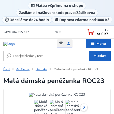
💶 Platba v
€
přímo na e-shopu
Zasíláme i na
Slovensko
dopravce
Zásilkovna
⏱️ Odesíláme do
24 hodin
🚚 Doprava zdarma nad
1000 Kč
0
ks
CZK
+420 704 015 667
za
0 Kč
Menu
Hledat
Úvod
Peněženky
Dámské
Malá dámská peněženka ROC23
Malá dámská peněženka ROC23