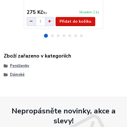
kování. Pro 
šedá. Záruka
275 Kč
399 Kč
Skladem 2 ks
/
ks
/
ks
Přidat do košíku
Zboží zařazeno v kategoriích
Peněženky
Dámské
Nepropásněte novinky, akce a
slevy!