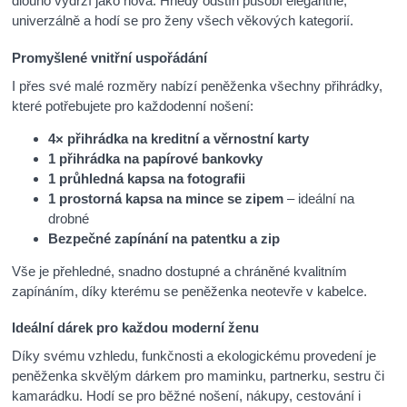
dlouho vydrží jako nová. Hnědý odstín působí elegantně,
univerzálně a hodí se pro ženy všech věkových kategorií.
Promyšlené vnitřní uspořádání
I přes své malé rozměry nabízí peněženka všechny přihrádky,
které potřebujete pro každodenní nošení:
4× přihrádka na kreditní a věrnostní karty
1 přihrádka na papírové bankovky
1 průhledná kapsa na fotografii
1 prostorná kapsa na mince se zipem
– ideální na
drobné
Bezpečné zapínání na patentku a zip
Vše je přehledné, snadno dostupné a chráněné kvalitním
zapínáním, díky kterému se peněženka neotevře v kabelce.
Ideální dárek pro každou moderní ženu
Díky svému vzhledu, funkčnosti a ekologickému provedení je
peněženka skvělým dárkem pro maminku, partnerku, sestru či
kamarádku. Hodí se pro běžné nošení, nákupy, cestování i