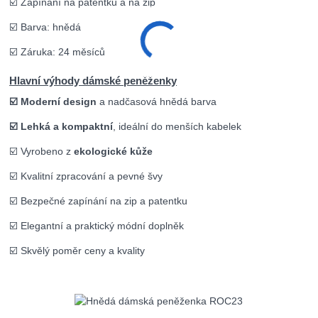
☑️ Zapínání na patentku a na zip
☑️ Barva: hnědá
☑️ Záruka: 24 měsíců
Hlavní výhody dámské peněženky
☑️ Moderní design
a nadčasová hnědá barva
☑️ Lehká a kompaktní
, ideální do menších kabelek
☑️ Vyrobeno z
ekologické kůže
☑️ Kvalitní zpracování a pevné švy
☑️ Bezpečné zapínání na zip a patentku
☑️ Elegantní a praktický módní doplněk
☑️ Skvělý poměr ceny a kvality