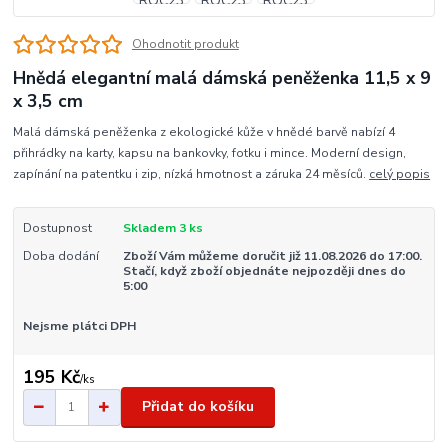
Ohodnotit produkt
Hnědá elegantní malá dámská peněženka 11,5 x 9
x 3,5 cm
Malá dámská peněženka z ekologické kůže v hnědé barvě nabízí 4
přihrádky na karty, kapsu na bankovky, fotku i mince. Moderní design,
zapínání na patentku i zip, nízká hmotnost a záruka 24 měsíců.
celý popis
Dostupnost
Skladem 3 ks
Doba dodání
Zboží Vám můžeme doručit již 11.08.2026 do 17:00.
Stačí, když zboží objednáte nejpozději dnes do
5:00
Nejsme plátci DPH
195 Kč
/
ks
Přidat do košíku