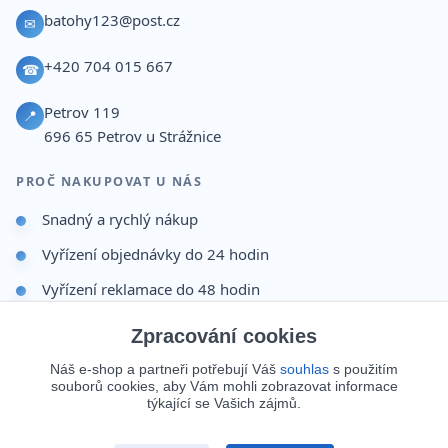
batohy123@post.cz
✉
+420 704 015 667
☎
Petrov 119
📍
696 65
Petrov u Strážnice
PROČ NAKUPOVAT U NÁS
Snadný a rychlý nákup
Vyřízení objednávky do 24 hodin
Vyřízení reklamace do 48 hodin
Dárek po dokončení objednávky
Zpracování cookies
Odesíláme i na Slovensko
Náš e-shop a partneři potřebují Váš
souhlas
s použitím
souborů cookies, aby Vám mohli zobrazovat informace
Doprava 65 Kč nad 499 Kč
týkající se Vašich zájmů.