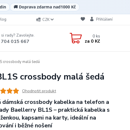
din
🚚 Doprava zdarma nad
1000 Kč
Blog
Přihlášení
CZK
 si rady? Zavolejte.
0
ks
za
0 Kč
 704 015 667
1S crossbody malá šedá
BL1S crossbody malá šedá
Ohodnotit produkt
 dámská crossbody kabelka na telefon a
ady Baellerry BL1S – praktická kabelka s
ženkou, kapsami na karty, ideální na
ování i běžné nošení