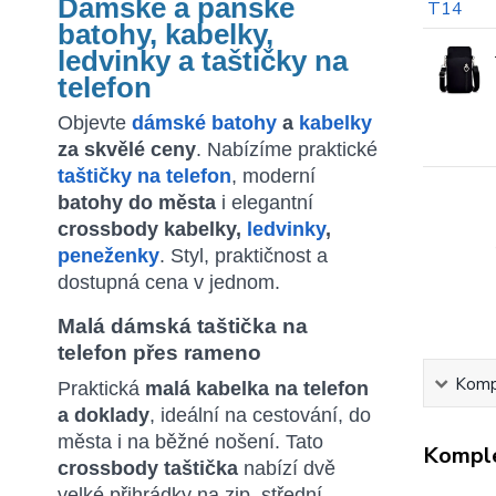
Dámské a pánské
batohy, kabelky,
ledvinky a taštičky na
telefon
Objevte
dámské batohy
a
kabelky
za skvělé ceny
. Nabízíme praktické
taštičky na telefon
, moderní
batohy do města
i elegantní
crossbody kabelky,
ledvinky
,
peneženky
. Styl, praktičnost a
dostupná cena v jednom.
Malá dámská taštička na
telefon přes rameno
Kompl
Praktická
malá kabelka na telefon
a doklady
, ideální na cestování, do
města i na běžné nošení. Tato
Komple
crossbody taštička
nabízí dvě
velké přihrádky na zip, střední