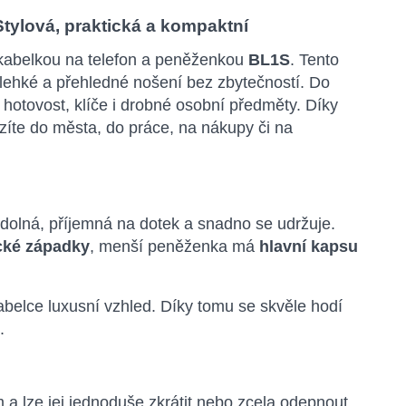
tylová, praktická a kompaktní
 kabelkou na telefon a peněženkou
BL1S
. Tento
í lehké a přehledné nošení bez zbytečností. Do
, hotovost, klíče i drobné osobní předměty. Díky
razíte do města, do práce, na nákupy či na
 odolná, příjemná na dotek a snadno se udržuje.
cké západky
, menší peněženka má
hlavní kapsu
abelce luxusní vzhled. Díky tomu se skvěle hodí
.
m a lze jej jednoduše zkrátit nebo zcela odepnout.