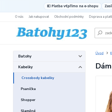
💶 Platba v
€
přímo na e-shopu
Zasí
O nás
Jak nakupovat
Obchodní podmínky
Doprava a plat
Úvod
K
Batohy
Dáms
Kabelky
Crossbody kabelky
Psaníčka
Shopper
Slaměné