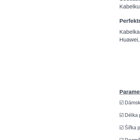
Kabelku
Perfekt
Kabelka
Huawei,
Paramet
☑️ Dámsk
☑️ Délka
☑️ Šířka 