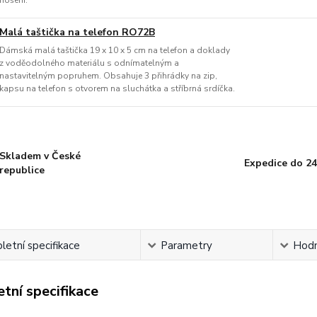
nošení.
Malá taštička na telefon RO72B
Dámská malá taštička 19 x 10 x 5 cm na telefon a doklady
z voděodolného materiálu s odnímatelným a
nastavitelným popruhem. Obsahuje 3 přihrádky na zip,
kapsu na telefon s otvorem na sluchátka a stříbrná srdíčka.
Skladem v České
Expedice do 24
republice
etní specifikace
Parametry
Hodn
tní specifikace