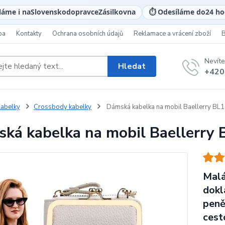
láme i na
Slovensko
dopravce
Zásilkovna
⏱️ Odesíláme do
24 ho
ba
Kontakty
Ochrana osobních údajů
Reklamace a vrácení zboží
Nevíte
Hledat
+420
abelky
Crossbody kabelky
Dámská kabelka na mobil Baellerry BL
ká kabelka na mobil Baellerry 
Malá
dokl
peně
cest