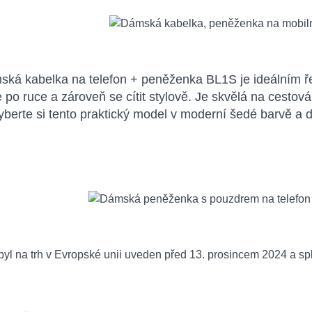
ká kabelka na telefon + peněženka BL1S je ideálním řeš
 po ruce a zároveň se cítit stylově. Je skvělá na cestov
yberte si tento praktický model v moderní šedé barvě a d
yl na trh v Evropské unii uveden před 13. prosincem 2024 a sp