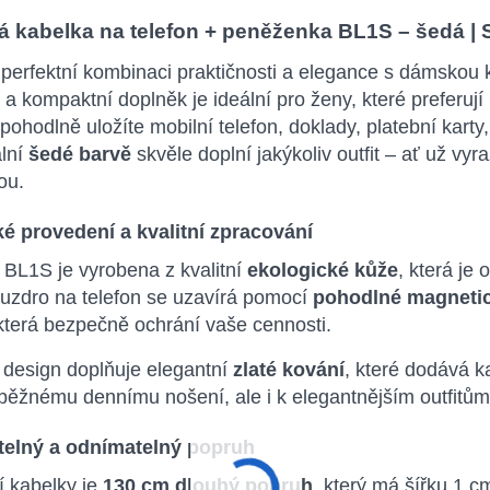
 kabelka na telefon + peněženka BL1S – šedá | S
 perfektní kombinaci praktičnosti a elegance s dámskou
a kompaktní doplněk je ideální pro ženy, které preferuj
pohodlně uložíte mobilní telefon, doklady, platební karty
ální
šedé barvě
skvěle doplní jakýkoliv outfit – ať už vy
ou.
ké provedení a kvalitní zpracování
 BL1S je vyrobena z kvalitní
ekologické kůže
, která je
ouzdro na telefon se uzavírá pomocí
pohodlné magneti
 která bezpečně ochrání vaše cennosti.
 design doplňuje elegantní
zlaté kování
, které dodává k
běžnému dennímu nošení, ale i k elegantnějším outfitům
telný a odnímatelný popruh
í kabelky je
130 cm dlouhý popruh
, který má šířku 1 c