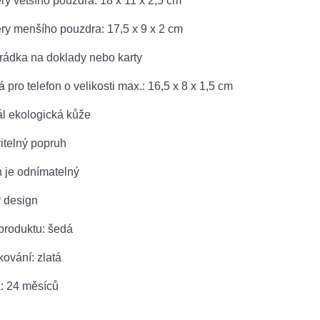
y většího pouzdra: 18 x 11 x 2,5 cm
ry menšího pouzdra: 17,5 x 9 x 2 cm
hrádka na doklady nebo karty
 pro telefon o velikosti max.: 16,5 x 8 x 1,5 cm
ál ekologická kůže
itelný popruh
h je odnímatelný
ý design
produktu: šedá
kování: zlatá
a: 24 měsíců