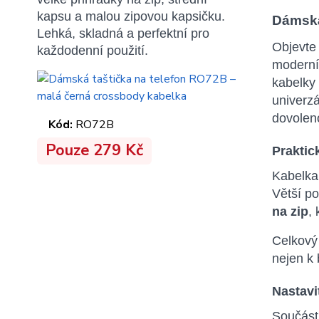
kapsu a malou zipovou kapsičku.
Dámská
Lehká, skladná a perfektní pro
Objevte
každodenní použití.
moderní 
kabelky 
univerz
dovolen
Kód:
RO72B
Pouze 279 Kč
Praktic
Kabelka
Větší p
na zip
,
Celkový
nejen k 
Nastavi
Součást