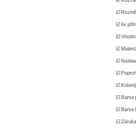
☑️ Rozměr
☑️ Rozmě
☑️ 6x při
☑️ Vhodná
☑️ Materi
☑️ Nastav
☑️ Popru
☑️ Krásn
☑️ Barva 
☑️ Barva 
☑️ Záruk