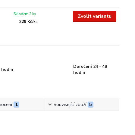
Skladem 2 ks
Zvolit variantu
229 Kč
/
ks
Doručení 24 - 48
 hodin
hodin
ocení
1
Související zboží
5