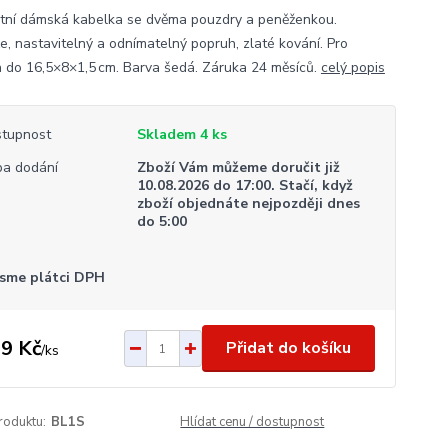
tní dámská kabelka se dvěma pouzdry a peněženkou.
e, nastavitelný a odnímatelný popruh, zlaté kování. Pro
n do 16,5×8×1,5 cm. Barva šedá. Záruka 24 měsíců.
celý popis
tupnost
Skladem 4 ks
a dodání
Zboží Vám můžeme doručit již
10.08.2026 do 17:00. Stačí, když
zboží objednáte nejpozději dnes
do 5:00
sme plátci DPH
9 Kč
Přidat do košíku
/
ks
roduktu:
BL1S
Hlídat cenu / dostupnost