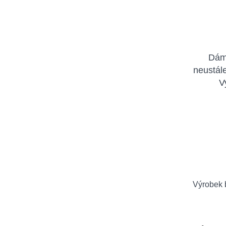
Dáms
neustále
V
Výrobek b