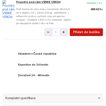
Pouzdro pod rám VIBIKE VBK04
Skladem 3 ks
Profi brašna do rámu kola o rozměrech 28x13x5
499 Kč
/
ks
cm a objemu 1,8 l. Lehká (224 g), voděodolná, s
reflexními prvky a suchými zipy pro pevnou
instalaci. Vyrobená z EVA a PU materiálů, ideální
pro bezpečné uložení věcí na kole.
Přidat do košíku
Skladem v České republice
Expedice do 24 hodin
Doručení 24 - 48 hodin
Kompletní specifikace