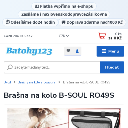
💶 Platba v
€
přímo na e-shopu
Zasíláme i na
Slovensko
dopravce
Zásilkovna
⏱️ Odesíláme do
24 hodin
🚚 Doprava zdarma nad
1000 Kč
0
ks
CZK
+420 704 015 667
za
0 Kč
Menu
Hledat
Úvod
Brašny na kolo a pouzdra
Brašna na kolo B-SOUL RO49S
Brašna na kolo B-SOUL RO49S