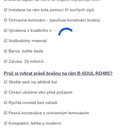
☑️ Instalace na rám kola pomocí tří suchých zipů
☑️ Ochranné lemování - zpevňuje konstrukci brašny
☑️ Vyrobena z kvalitního materiálu
☑️ Voděodolný materiál
☑️ B
arva: světle šedá
☑️ Záruka: 24 měsíců
Proč si vybrat právě brašnu na rám B-SOUL RO49S?
☑️ Skvěle sedí na většině kol
☑️ Chrání uložené věci před počasím
☑️ Rychlá montáž bez nářadí
☑️ Pevná konstrukce s ochranným lemováním
☑️ Kompaktní, lehká a moderní