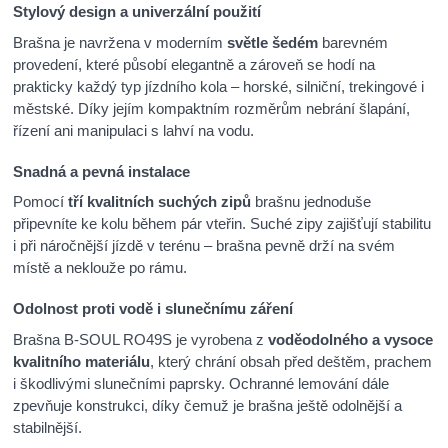
Stylový design a univerzální použití
Brašna je navržena v moderním
světle šedém
barevném
provedení, které působí elegantně a zároveň se hodí na
prakticky každý typ jízdního kola – horské, silniční, trekingové i
městské. Díky jejím kompaktním rozměrům nebrání šlapání,
řízení ani manipulaci s lahví na vodu.
Snadná a pevná instalace
Pomocí
tří kvalitních suchých zipů
brašnu jednoduše
připevníte ke kolu během pár vteřin. Suché zipy zajišťují stabilitu
i při náročnější jízdě v terénu – brašna pevně drží na svém
místě a neklouže po rámu.
Odolnost proti vodě i slunečnímu záření
Brašna B-SOUL RO49S je vyrobena z
voděodolného a vysoce
kvalitního materiálu
, který chrání obsah před deštěm, prachem
i škodlivými slunečními paprsky. Ochranné lemování dále
zpevňuje konstrukci, díky čemuž je brašna ještě odolnější a
stabilnější.