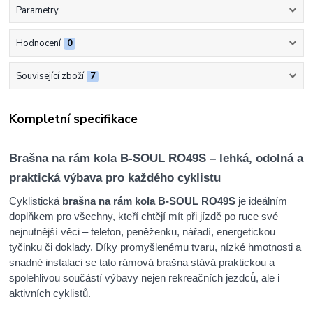
Parametry
Hodnocení
0
Související zboží
7
Kompletní specifikace
Brašna na rám kola B-SOUL RO49S – lehká, odolná a
praktická výbava pro každého cyklistu
Cyklistická
brašna na rám kola B-SOUL RO49S
je ideálním
doplňkem pro všechny, kteří chtějí mít při jízdě po ruce své
nejnutnější věci – telefon, peněženku, nářadí, energetickou
tyčinku či doklady. Díky promyšlenému tvaru, nízké hmotnosti a
snadné instalaci se tato rámová brašna stává praktickou a
spolehlivou součástí výbavy nejen rekreačních jezdců, ale i
aktivních cyklistů.