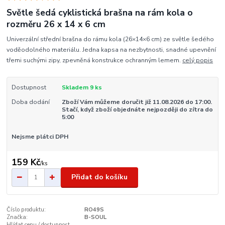
Světle šedá cyklistická brašna na rám kola o
rozměru 26 x 14 x 6 cm
Univerzální střední brašna do rámu kola (26×14×6 cm) ze světle šedého
voděodolného materiálu. Jedna kapsa na nezbytnosti, snadné upevnění
třemi suchými zipy, zpevněná konstrukce ochranným lemem.
celý popis
Dostupnost
Skladem 9 ks
Doba dodání
Zboží Vám můžeme doručit již 11.08.2026 do 17:00.
Stačí, když zboží objednáte nejpozději do zítra do
5:00
Nejsme plátci DPH
159 Kč
/
ks
Přidat do košíku
Číslo produktu:
RO49S
Značka:
B-SOUL
Hlídat cenu / dostupnost