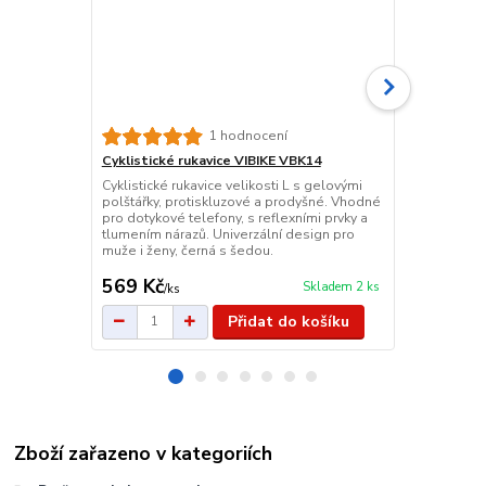
Řetězový z
1 hodnocení
Kvalitní řet
Cyklistické rukavice VIBIKE VBK14
nerezovým 
Cyklistické rukavice velikosti L s gelovými
Součástí jsou
polštářky, protiskluzové a prodyšné. Vhodné
univerzální –
pro dotykové telefony, s reflexními prvky a
mříže. Barva 
tlumením nárazů. Univerzální design pro
muže i ženy, černá s šedou.
569 Kč
99 Kč
Skladem 2 ks
/
ks
/
ks
Přidat do košíku
Zboží zařazeno v kategoriích