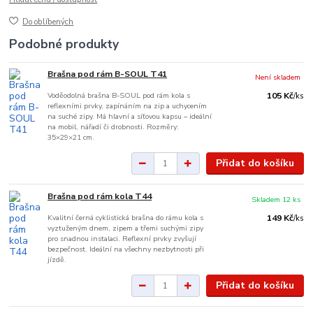
Do oblíbených
Podobné produkty
Brašna pod rám B-SOUL T41
Není skladem
Voděodolná brašna B-SOUL pod rám kola s
105 Kč
/
ks
reflexními prvky, zapínáním na zip a uchycením
na suché zipy. Má hlavní a síťovou kapsu – ideální
na mobil, nářadí či drobnosti. Rozměry:
35×29×21 cm.
Přidat do košíku
Brašna pod rám kola T44
Skladem 12 ks
Kvalitní černá cyklistická brašna do rámu kola s
149 Kč
/
ks
vyztuženým dnem, zipem a třemi suchými zipy
pro snadnou instalaci. Reflexní prvky zvyšují
bezpečnost. Ideální na všechny nezbytnosti při
jízdě.
Přidat do košíku