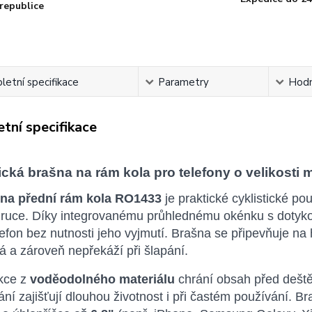
republice
etní specifikace
Parametry
Hodn
tní specifikace
ická brašna na rám kola pro telefony o velikosti m
na přední rám kola RO1433
je praktické cyklistické p
o ruce. Díky integrovanému průhlednému okénku s dotyk
efon bez nutnosti jeho vyjmutí. Brašna se připevňuje na
á a zároveň nepřekáží při šlapání.
kce z
voděodolného materiálu
chrání obsah před deště
ní zajišťují dlouhou životnost i při častém používání. B