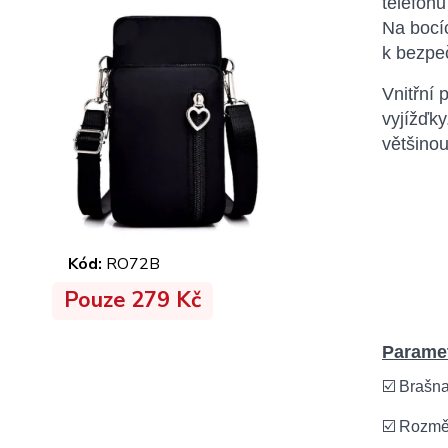
telefonů
Na bocí
k bezpeč
Vnitřní 
vyjížďky
většinou
Kód:
RO72B
Pouze 279 Kč
Paramet
☑️ Brašna
☑️ Rozměr