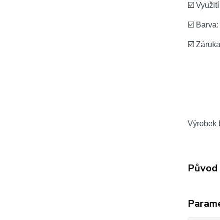
☑️ Využit
☑️ Barva:
☑️ Záruk
Výrobek b
Původ 
Param