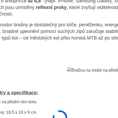
 o úhlopříčce
až 6,8"
(např. iPhone, Samsung Galaxy, Xia
ch jsou umístěny
reflexní prvky
, které zvyšují viditeln
nosti.
prostor brašny je dostatečný pro klíče, peněženku, energ
. Snadné upevnění pomocí suchých zipů zaručuje stabili
 typů kol – od městských kol přes horská MTB až po silni
ry a specifikace:
 na přední rám kola
y: 18,5 x 10 x 9 cm