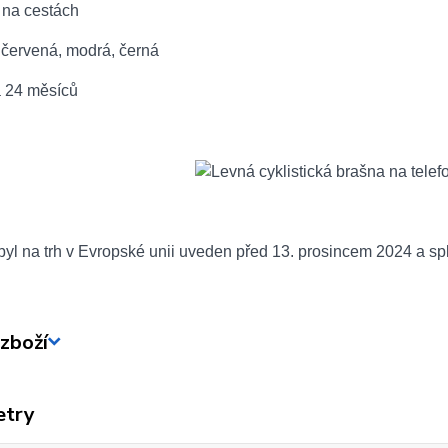
í na cestách
 červená, modrá, černá
a 24 měsíců
yl na trh v Evropské unii uveden před 13. prosincem 2024 a sp
zboží
etry