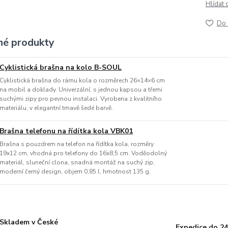
Hlídat 
Do 
é produkty
Cyklistická brašna na kolo B-SOUL
Cyklistická brašna do rámu kola o rozměrech 26×14×6 cm
na mobil a doklady. Univerzální, s jednou kapsou a třemi
suchými zipy pro pevnou instalaci. Vyrobena z kvalitního
materiálu, v elegantní tmavě šedé barvě.
Brašna telefonu na řídítka kola VBK01
Brašna s pouzdrem na telefon na řídítka kola, rozměry
19x12 cm, vhodná pro telefony do 16x8,5 cm. Voděodolný
materiál, sluneční clona, snadná montáž na suchý zip,
moderní černý design, objem 0,85 l, hmotnost 135 g.
Skladem v České
Expedice do 24