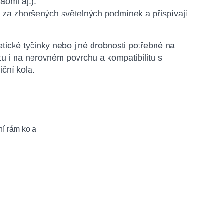
omi aj.).
ost za zhoršených světelných podmínek a přispívají
etické tyčinky nebo jiné drobnosti potřebné na
tu i na nerovném povrchu a kompatibilitu s
ční kola.