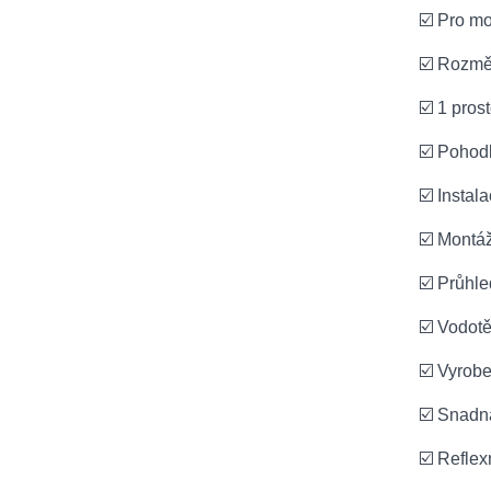
☑️ Pro mo
☑️ Rozměr
☑️ 1 pros
☑️ Pohodl
☑️ Instal
☑️ Montá
☑️ Průhl
☑️ Vodot
☑️ Vyrobe
☑️ Snadn
☑️ Reflex