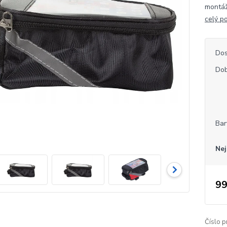
montáž
celý p
Dos
Dob
Bar
Nej
99
Číslo p