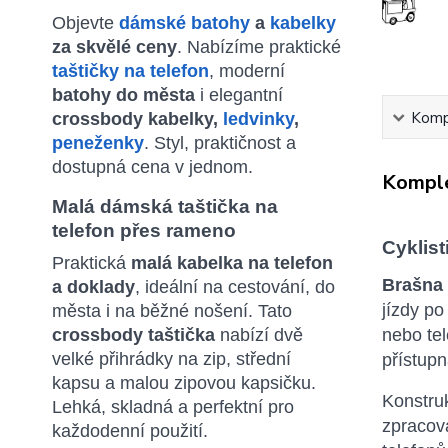
Objevte
dámské batohy
a
kabelky
za skvělé ceny
. Nabízíme praktické
taštičky na telefon
, moderní
batohy do města
i elegantní
Kompl
crossbody kabelky,
ledvinky
,
peneženky
. Styl, praktičnost a
dostupná cena v jednom.
Komple
Malá dámská taštička na
telefon přes rameno
Cyklist
Praktická
malá kabelka na telefon
Brašna 
a doklady
, ideální na cestování, do
jízdy p
města i na běžné nošení. Tato
crossbody taštička
nabízí dvě
nebo tel
velké přihrádky na zip, střední
přístupn
kapsu a malou zipovou kapsičku.
Konstru
Lehká, skladná a perfektní pro
zpracová
každodenní použití.