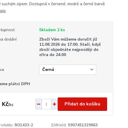
 suchým zipem. Dostupná v červené, modré a černé barvě.
opis
tupnost
Skladem 2 ks
a dodání
Zboží Vám můžeme doručit již
11.08.2026 do 17:00. Stačí, když
zboží objednáte nejpozději do
zítra do 24:00
va
sme plátci DPH
 Kč
Přidat do košíku
/
ks
roduktu:
RO1433-2
EAN kód:
5907451329863