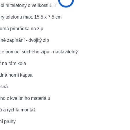
bilní telefony o velikosti 6,8"
y telefonu max. 15,5 x 7,5 cm
torná přihrádka na zip
né zapínání - dvojitý zip
ace pomocí suchého zipu - nastavitelný
ž na rám kola
edná horní kapsa
ěsná
no z kvalitního materiálu
á a rychlá montáž
ní pruhy