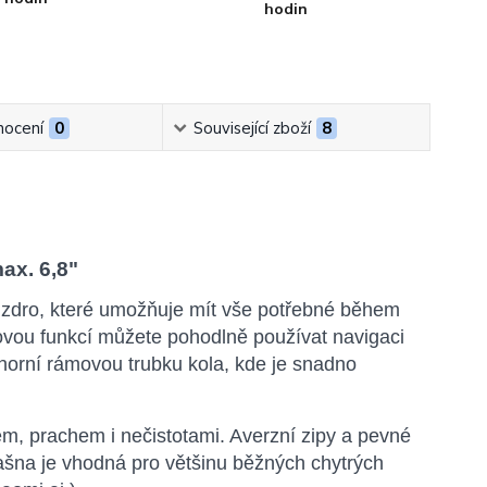
hodin
ocení
0
Související zboží
8
ax. 6,8"
ouzdro, které umožňuje mít vše potřebné během
ovou funkcí můžete pohodlně používat navigaci
 horní rámovou trubku kola, kde je snadno
m, prachem i nečistotami. Averzní zipy a pevné
rašna je vhodná pro většinu běžných chytrých