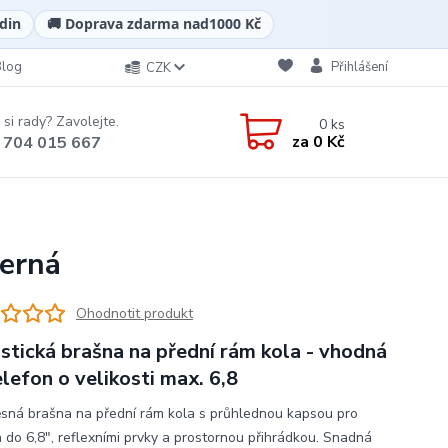
din
🚚 Doprava zdarma nad
1000 Kč
Blog
Přihlášení
CZK
 si rady? Zavolejte.
0
ks
za
0 Kč
 704 015 667
černá
Ohodnotit produkt
istická brašna na přední rám kola - vhodná
elefon o velikosti max. 6,8
sná brašna na přední rám kola s průhlednou kapsou pro
n do 6,8", reflexními prvky a prostornou přihrádkou. Snadná