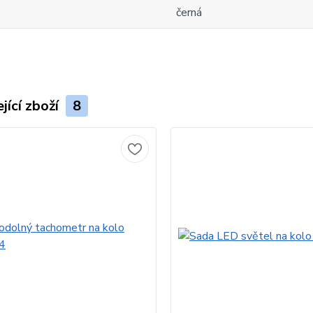
černá
jící zboží
8