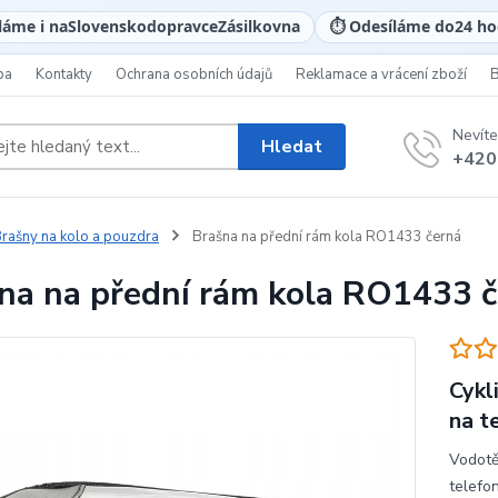
láme i na
Slovensko
dopravce
Zásilkovna
⏱️ Odesíláme do
24 ho
ba
Kontakty
Ochrana osobních údajů
Reklamace a vrácení zboží
Nevíte
Hledat
+420
rašny na kolo a pouzdra
Brašna na přední rám kola RO1433 černá
na na přední rám kola RO1433 
Cykl
na t
Vodotě
telefo