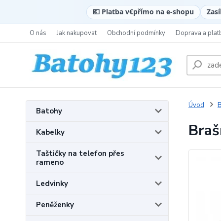
💶 Platba v
€
přímo na e-shopu
Zasí
O nás
Jak nakupovat
Obchodní podmínky
Doprava a plat
Úvod
B
Batohy
Braš
Kabelky
Taštičky na telefon přes
rameno
Ledvinky
Peněženky