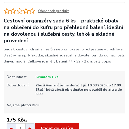
Ohodnotit produkt
Cestovní organizéry sada 6 ks – praktické obaly
na oblečení do kufru pro přehledné balení, ideální
na dovolenou i služební cesty, lehké a skladné
provedení
Sada 6 cestovních organizérů z nepromokavého polyesteru – 3 kufříky a
3 sáčky na zip. Praktické, skladné, ideální na dovolenou i do domácnosti.
Barva: modrá. Celkové rozměry balení: 44 × 32 × 2 cm.
celý popis
Dostupnost
Skladem 1 ks
Doba dodání
Zboží Vám můžeme doručit již 10.08.2026 do 17:00.
Stačí, když zboží objednáte nejpozději do zítra do
5:00
Nejsme plátci DPH
175 Kč
/
ks
Přidat do košíku