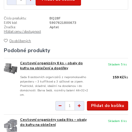
Číslo produktu:
BQ28F
EAN kód:
5907621800673
Značka:
Aptel
Hlídat cenu / dostupnost
Do oblíbených
Podobné produkty
Cestovní organizéry 6 ks – obaly do
Skladem 5 ks
kufru na oblečení a doplňky
Sada 6 cestovních organizérů z nepromokavého
159 Kč
/
ks
polyesteru – 3 kufříkové a 3 sáčkové se zipem.
Praktické, skladné, ideální na dovolenou i do
domácnosti. Barva šedá, rozměry balení 44×32×2
cm.
Přidat do košíku
Cestovní organizéry sada 8 ks – obaly
Skladem 6 ks
do kufru na oblečení