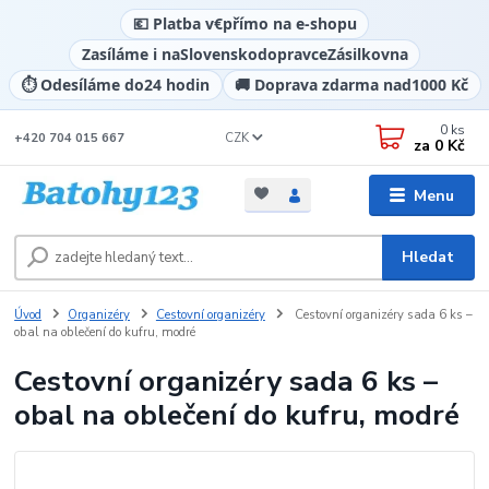
💶 Platba v
€
přímo na e-shopu
Zasíláme i na
Slovensko
dopravce
Zásilkovna
⏱️ Odesíláme do
24 hodin
🚚 Doprava zdarma nad
1000 Kč
0
ks
CZK
+420 704 015 667
za
0 Kč
Menu
Hledat
Úvod
Organizéry
Cestovní organizéry
Cestovní organizéry sada 6 ks –
obal na oblečení do kufru, modré
Cestovní organizéry sada 6 ks –
obal na oblečení do kufru, modré