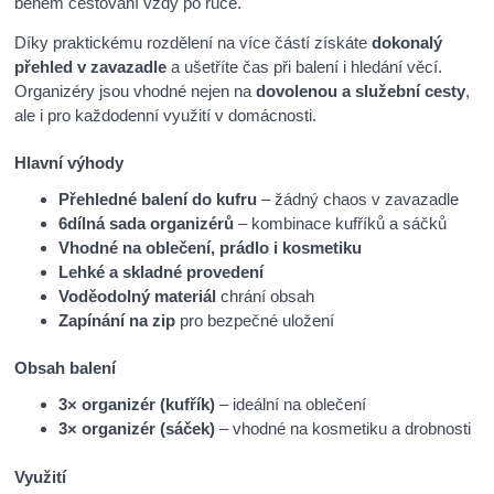
během cestování vždy po ruce.
Díky praktickému rozdělení na více částí získáte
dokonalý
přehled v zavazadle
a ušetříte čas při balení i hledání věcí.
Organizéry jsou vhodné nejen na
dovolenou a služební cesty
,
ale i pro každodenní využití v domácnosti.
Hlavní výhody
Přehledné balení do kufru
– žádný chaos v zavazadle
6dílná sada organizérů
– kombinace kufříků a sáčků
Vhodné na oblečení, prádlo i kosmetiku
Lehké a skladné provedení
Voděodolný materiál
chrání obsah
Zapínání na zip
pro bezpečné uložení
Obsah balení
3× organizér (kufřík)
– ideální na oblečení
3× organizér (sáček)
– vhodné na kosmetiku a drobnosti
Využití