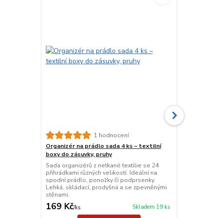
1 hodnocení
Organizér na prádlo sada 4 ks – textilní
Organizér do
boxy do zásuvky, pruhy
věci, černý
Sada organizérů z netkané textilie se 24
Praktický org
přihrádkami různých velikostí. Ideální na
přihrádkou, 
spodní prádlo, ponožky či podprsenky.
Snadno složit
Lehká, skládací, prodyšná a se zpevněnými
Rozměry až 5
stěnami.
černá.
169 Kč
176 Kč
Skladem 19 ks
/
ks
/
ks