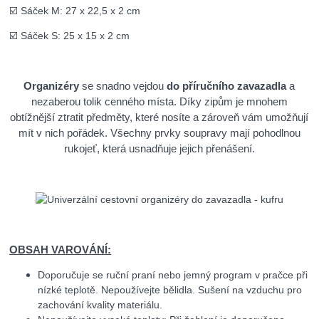
☑️ Sáček M: 27 x 22,5 x 2 cm
☑️ Sáček S: 25 x 15 x 2 cm
Organizéry
se snadno vejdou
do příručního zavazadla
a
nezaberou tolik cenného místa. Díky zipům je mnohem
obtížnější ztratit předměty, které nosíte a zároveň vám umožňují
mít v nich pořádek. Všechny prvky soupravy mají pohodlnou
rukojeť, která usnadňuje jejich přenášení.
OBSAH VAROVÁNÍ:
Doporučuje se ruční praní nebo jemný program v pračce při
nízké teplotě. Nepoužívejte bělidla. Sušení na vzduchu pro
zachování kvality materiálu.