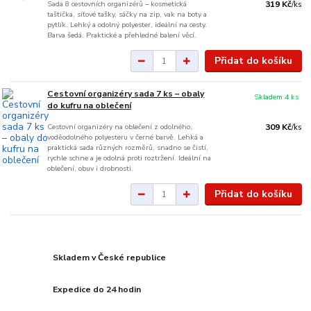
Sada 8 cestovních organizérů – kosmetická
319 Kč
/
ks
taštička, síťové tašky, sáčky na zip, vak na boty a
pytlík. Lehký a odolný polyester, ideální na cesty.
Barva šedá. Praktické a přehledné balení věcí.
Přidat do košíku
Cestovní organizéry sada 7 ks – obaly
Skladem 4 ks
do kufru na oblečení
Cestovní organizéry na oblečení z odolného,
309 Kč
/
ks
voděodolného polyesteru v černé barvě. Lehká a
praktická sada různých rozměrů, snadno se čistí,
rychle schne a je odolná proti roztržení. Ideální na
oblečení, obuv i drobnosti.
Přidat do košíku
Skladem v České republice
Expedice do 24 hodin