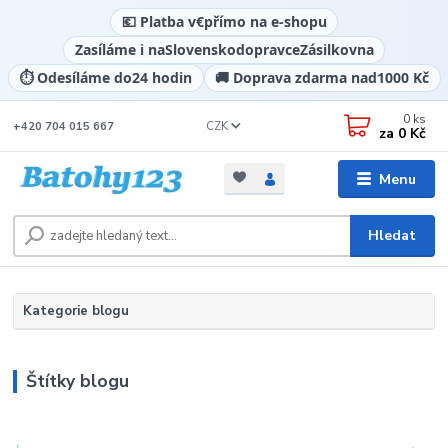
💶 Platba v
€
přímo na e-shopu
Zasíláme i na
Slovensko
dopravce
Zásilkovna
⏱️ Odesíláme do
24 hodin
🚚 Doprava zdarma nad
1000 Kč
0
ks
CZK
+420 704 015 667
za
0 Kč
Menu
Hledat
Kategorie blogu
Štítky blogu