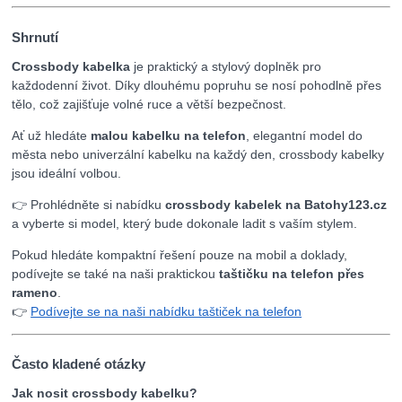
Shrnutí
Crossbody kabelka
je praktický a stylový doplněk pro
každodenní život. Díky dlouhému popruhu se nosí pohodlně přes
tělo, což zajišťuje volné ruce a větší bezpečnost.
Ať už hledáte
malou kabelku na telefon
, elegantní model do
města nebo univerzální kabelku na každý den, crossbody kabelky
jsou ideální volbou.
👉 Prohlédněte si nabídku
crossbody kabelek na Batohy123.cz
a vyberte si model, který bude dokonale ladit s vaším stylem.
Pokud hledáte kompaktní řešení pouze na mobil a doklady,
podívejte se také na naši praktickou
taštičku na telefon přes
rameno
.
👉
Podívejte se na naši nabídku taštiček na telefon
Často kladené otázky
Jak nosit crossbody kabelku?