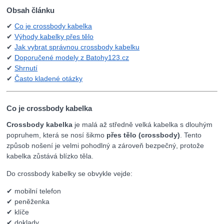
Obsah článku
✔
Co je crossbody kabelka
✔
Výhody kabelky přes tělo
✔
Jak vybrat správnou crossbody kabelku
✔
Doporučené modely z Batohy123.cz
✔
Shrnutí
✔
Často kladené otázky
Co je crossbody kabelka
Crossbody kabelka
je malá až středně velká kabelka s dlouhým
popruhem, která se nosí šikmo
přes tělo (crossbody)
. Tento
způsob nošení je velmi pohodlný a zároveň bezpečný, protože
kabelka zůstává blízko těla.
Do crossbody kabelky se obvykle vejde:
✔ mobilní telefon
✔ peněženka
✔ klíče
✔ doklady