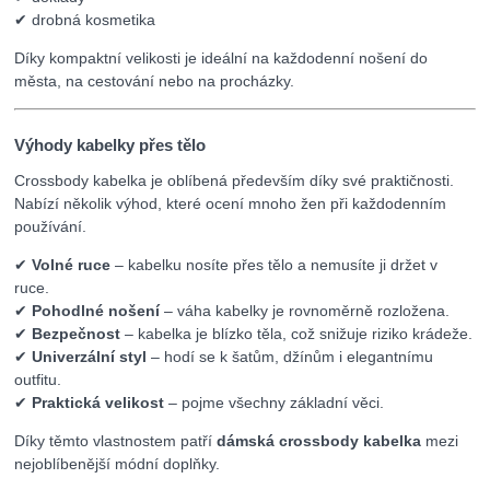
✔ drobná kosmetika
Díky kompaktní velikosti je ideální na každodenní nošení do
města, na cestování nebo na procházky.
Výhody kabelky přes tělo
Crossbody kabelka je oblíbená především díky své praktičnosti.
Nabízí několik výhod, které ocení mnoho žen při každodenním
používání.
✔
Volné ruce
– kabelku nosíte přes tělo a nemusíte ji držet v
ruce.
✔
Pohodlné nošení
– váha kabelky je rovnoměrně rozložena.
✔
Bezpečnost
– kabelka je blízko těla, což snižuje riziko krádeže.
✔
Univerzální styl
– hodí se k šatům, džínům i elegantnímu
outfitu.
✔
Praktická velikost
– pojme všechny základní věci.
Díky těmto vlastnostem patří
dámská crossbody kabelka
mezi
nejoblíbenější módní doplňky.