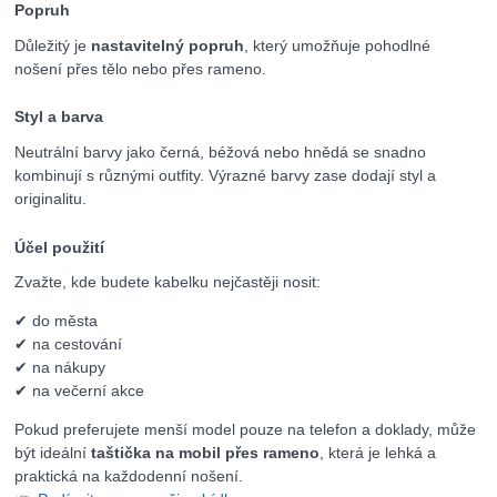
Popruh
Důležitý je
nastavitelný popruh
, který umožňuje pohodlné
nošení přes tělo nebo přes rameno.
Styl a barva
Neutrální barvy jako černá, béžová nebo hnědá se snadno
kombinují s různými outfity. Výrazné barvy zase dodají styl a
originalitu.
Účel použití
Zvažte, kde budete kabelku nejčastěji nosit:
✔ do města
✔ na cestování
✔ na nákupy
✔ na večerní akce
Pokud preferujete menší model pouze na telefon a doklady, může
být ideální
taštička na mobil přes rameno
, která je lehká a
praktická na každodenní nošení.