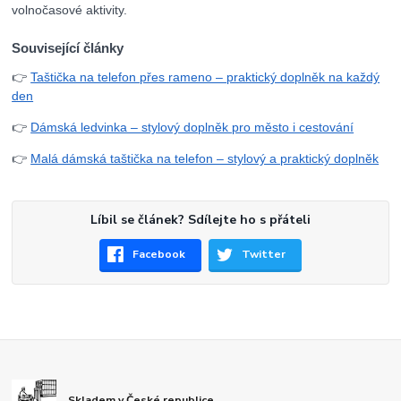
volnočasové aktivity.
Související články
👉
Taštička na telefon přes rameno – praktický doplněk na každý
den
👉
Dámská ledvinka – stylový doplněk pro město i cestování
👉
Malá dámská taštička na telefon – stylový a praktický doplněk
Líbil se článek? Sdílejte ho s přáteli
Facebook
Twitter
Skladem v České republice