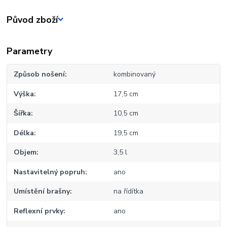
Původ zboží
Parametry
Způsob nošení
kombinovaný
Výška
17,5 cm
Šířka
10,5 cm
Délka
19,5 cm
Objem
3,5 l
Nastavitelný popruh
ano
Umístění brašny
na řídítka
Reflexní prvky
ano