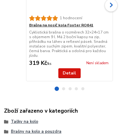
Černá brašn
1 hodnocení
Pevná a vod
Brašna na nosič kola Foxter RO641
ekokůže s o
Cyklistická brašna o rozměrech 32×24×17 cm
Instalace na 
s objemem 9 l. Má 2 boční kapsy na zip,
bezpečnost.
přihrádku na láhev a reflexní pásek. Snadná
24 měsíců zá
instalace suchým zipem, kvalitní polyester,
černá barva. Praktická a odolná pro každou
jízdu.
319 Kč
375 Kč
Není skladem
/
ks
/
ks
Detail
Zboží zařazeno v kategoriích
Tašky na kolo
Brašny na kolo a pouzdra