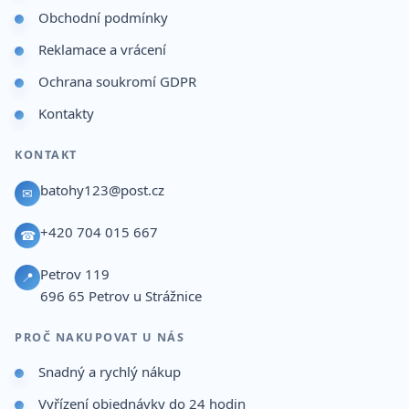
Obchodní podmínky
Reklamace a vrácení
Ochrana soukromí GDPR
Kontakty
KONTAKT
batohy123@post.cz
✉
+420 704 015 667
☎
Petrov 119
📍
696 65
Petrov u Strážnice
PROČ NAKUPOVAT U NÁS
Snadný a rychlý nákup
Vyřízení objednávky do 24 hodin