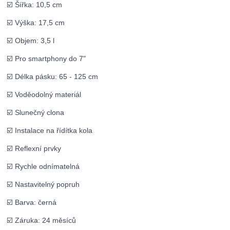
☑️ Šířka: 10,5 cm
☑️ Výška: 17,5 cm
☑️ Objem: 3,5 l
☑️ Pro smartphony do 7"
☑️ Délka pásku: 65 - 125 cm
☑️ Voděodolný materiál
☑️ Slunečný clona
☑️ Instalace na řídítka kola
☑️ Reflexní prvky
☑️ Rychle odnímatelná
☑️ Nastavitelný popruh
☑️ Barva: černá
☑️ Záruka: 24 měsíců