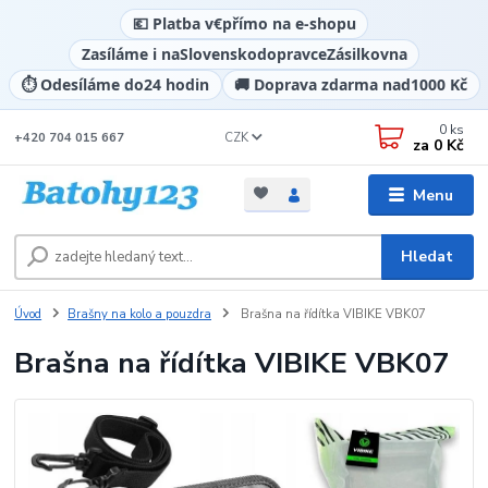
💶 Platba v
€
přímo na e-shopu
Zasíláme i na
Slovensko
dopravce
Zásilkovna
⏱️ Odesíláme do
24 hodin
🚚 Doprava zdarma nad
1000 Kč
0
ks
CZK
+420 704 015 667
za
0 Kč
Menu
Hledat
Úvod
Brašny na kolo a pouzdra
Brašna na řídítka VIBIKE VBK07
Brašna na řídítka VIBIKE VBK07