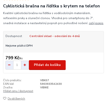
Cyklistická brašna na řídítka s krytem na telefon
Kvalitní cyklistická brašna na řídítka s voděodolným materiálem,
reflexními prvky a sluneční clonou. Vhodná pro smartphony do 7",
snadná instalace a nastavitelný popruh pro pohodlné nošení.
celý popis
Dostupnost
Centrální sklad - odeslání do 4 dnů
Nejsme plátci DPH
799 Kč
/
ks
Přidat do košíku
Číslo produktu:
VBK07
EAN kód:
5903933542430
Značka:
VIBIKE
Hlídat cenu / dostupnost
Do oblíbených