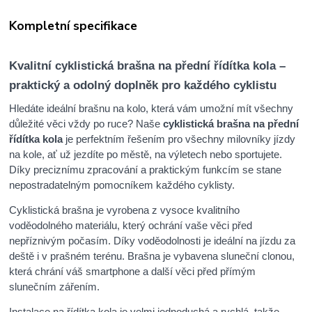
Kompletní specifikace
Kvalitní cyklistická brašna na přední řídítka kola –
praktický a odolný doplněk pro každého cyklistu
Hledáte ideální brašnu na kolo, která vám umožní mít všechny
důležité věci vždy po ruce? Naše
cyklistická brašna na přední
řídítka kola
je perfektním řešením pro všechny milovníky jízdy
na kole, ať už jezdíte po městě, na výletech nebo sportujete.
Díky preciznímu zpracování a praktickým funkcím se stane
nepostradatelným pomocníkem každého cyklisty.
Cyklistická brašna je vyrobena z vysoce kvalitního
voděodolného materiálu, který ochrání vaše věci před
nepříznivým počasím. Díky voděodolnosti je ideální na jízdu za
deště i v prašném terénu. Brašna je vybavena sluneční clonou,
která chrání váš smartphone a další věci před přímým
slunečním zářením.
Instalace na řídítka kola je velmi jednoduchá a rychlá, takže