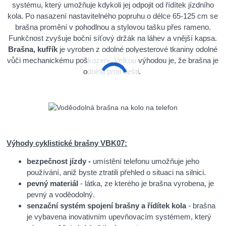
systému, který umožňuje kdykoli jej odpojit od řídítek jízdního
kola. Po nasazení nastavitelného popruhu o délce 65-125 cm se
brašna promění v pohodlnou a stylovou tašku přes rameno.
Funkčnost zvyšuje boční síťový držák na láhev a vnější kapsa.
Brašna, kufřík
je vyroben z odolné polyesterové tkaniny odolné
vůči mechanickému poškození. Velkou výhodou je, že brašna je
odolná proti dešti.
Výhody cyklistické brašny VBK07:
bezpečnost jízdy -
umístění telefonu umožňuje jeho
používání, aniž byste ztratili přehled o situaci na silnici.
pevný materiál
- látka, ze kterého je brašna vyrobena, je
pevný a voděodolný.
senzační systém spojení brašny a řídítek kola
- brašna
je vybavena inovativním upevňovacím systémem, který