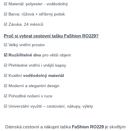
☑️ Materiál: polyester - voděodolný
☑️ Barva: růžová + stříbrný potisk
☑️ Záruka: 24 měsíců
Proč si vybrat cestovní tašku FaShion RO229?
☑️ Velký vnitřní prostor
☑️ Rozšiřitelné dno
pro větší objem
☑️ Přehledné vnitřní i vnější kapsy
☑️ Kvalitní
voděodolný materiál
☑️ Moderní a elegantní design
☑️ Pohodlné nošení v ruce
☑️ Univerzální využití – cestování, nákupy, výlety
Dámská cestovní a nákupní taška
FaShion RO229
je skvělým