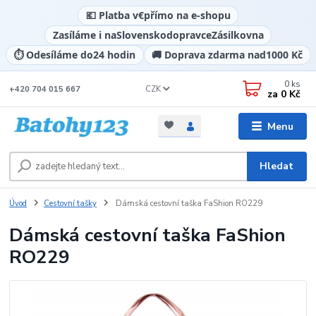
💶 Platba v
€
přímo na e-shopu
Zasíláme i na
Slovensko
dopravce
Zásilkovna
⏱️ Odesíláme do
24 hodin
🚚 Doprava zdarma nad
1000 Kč
0
ks
CZK
+420 704 015 667
za
0 Kč
Menu
Hledat
Úvod
Cestovní tašky
Dámská cestovní taška FaShion RO229
Dámská cestovní taška FaShion
RO229