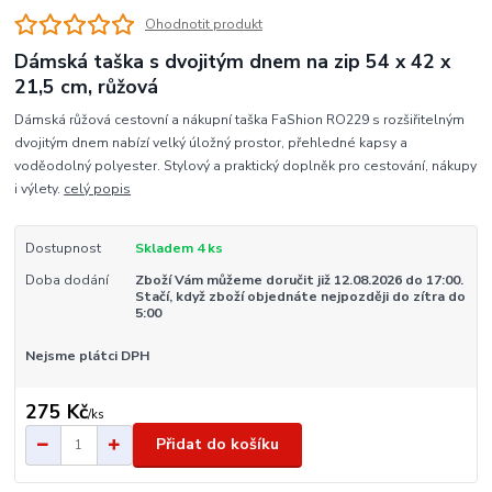
Ohodnotit produkt
Dámská taška s dvojitým dnem na zip 54 x 42 x
21,5 cm, růžová
Dámská růžová cestovní a nákupní taška FaShion RO229 s rozšiřitelným
dvojitým dnem nabízí velký úložný prostor, přehledné kapsy a
voděodolný polyester. Stylový a praktický doplněk pro cestování, nákupy
i výlety.
celý popis
Dostupnost
Skladem 4 ks
Doba dodání
Zboží Vám můžeme doručit již 12.08.2026 do 17:00.
Stačí, když zboží objednáte nejpozději do zítra do
5:00
Nejsme plátci DPH
275 Kč
/
ks
Přidat do košíku