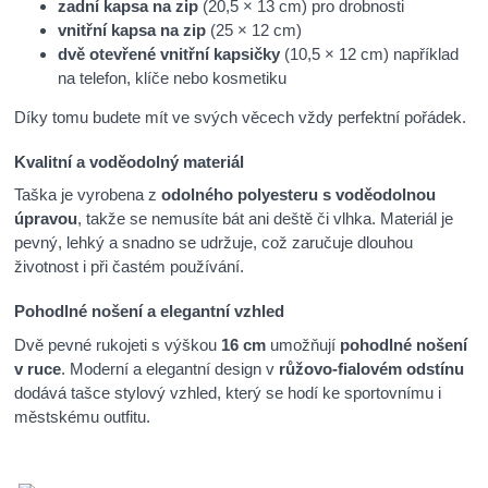
zadní kapsa na zip
(20,5 × 13 cm) pro drobnosti
vnitřní kapsa na zip
(25 × 12 cm)
dvě otevřené vnitřní kapsičky
(10,5 × 12 cm) například
na telefon, klíče nebo kosmetiku
Díky tomu budete mít ve svých věcech vždy perfektní pořádek.
Kvalitní a voděodolný materiál
Taška je vyrobena z
odolného polyesteru s voděodolnou
úpravou
, takže se nemusíte bát ani deště či vlhka. Materiál je
pevný, lehký a snadno se udržuje, což zaručuje dlouhou
životnost i při častém používání.
Pohodlné nošení a elegantní vzhled
Dvě pevné rukojeti s výškou
16 cm
umožňují
pohodlné nošení
v ruce
. Moderní a elegantní design v
růžovo-fialovém odstínu
dodává tašce stylový vzhled, který se hodí ke sportovnímu i
městskému outfitu.