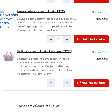
Univerzální cestovní taška BB35
Skladem 1 ks
Stylová a odolná cestovní taška s velkou kapacitou.
485 Kč
/
ks
Nabízí přihrádku na boty, kapsu na mokré věci,
přední kapsu a popruh pro připevnění ke kufru.
Vhodná na cesty, sport i dovolenou.
Přidat do košíku
Velká cestovní taška FaShion RO228
Skladem 2 ks
Elegantní a prostorná dámská cestovní taška
289 Kč
/
ks
FaShion RO228 ve fialové barvě. Nabízí
rozšiřitelné dno pro větší objem, voděodolný
materiál, praktické kapsy a pevné rukojeti. Ideální
na cestování, nákupy i výlety.
Přidat do košíku
Skladem v České republice