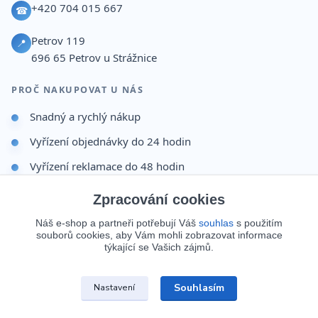
+420 704 015 667
☎
Petrov 119
📍
696 65
Petrov u Strážnice
PROČ NAKUPOVAT U NÁS
Snadný a rychlý nákup
Vyřízení objednávky do 24 hodin
Vyřízení reklamace do 48 hodin
Dárek po dokončení objednávky
Zpracování cookies
Odesíláme i na Slovensko
Náš e-shop a partneři potřebují Váš
souhlas
s použitím
souborů cookies, aby Vám mohli zobrazovat informace
Doprava 65 Kč nad 499 Kč
týkající se Vašich zájmů.
Souhlasím
Nastavení
© 2026 Batohy123.cz. Všechna práva vyhrazena.