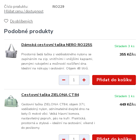
Číslo produktu:
RO229
Hlídat cenu / dostupnost
Do oblíbených
Podobné produkty
Dámská cestovní taška NERO RO225S
Skladem 3 ks
Prostorná šedá taška z voděodolného nylonu se
355 Kč
/
ks
zapínáním na zip, vnitřními i vnějšími kapsami,
pevnými rukojeťmi a možností rozšíření dna.
Ideální na nákupy i cestování. Objem 48 litrů.
Přidat do košíku
Cestovní taška ZIELONA CT84
Skladem 1 ks
Cestovní taška ZIELONA CT84, objem 37 l,
449 Kč
/
ks
voděodolný nylon, odnímatelné dvojité dno na
boty či mokré věci. Velká hlavní komora,
nastavitelný popruh, pás na kufr. Praktická,
prostorná a stylová – ideální na cestování, víkend i
do posilovny.
Přidat do košíku