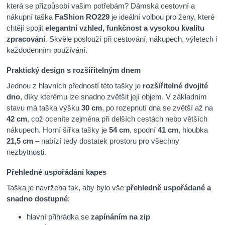
která se přizpůsobí vašim potřebám? Dámská cestovní a
nákupní taška
FaShion RO229
je ideální volbou pro ženy, které
chtějí spojit
elegantní vzhled, funkčnost a vysokou kvalitu
zpracování
. Skvěle poslouží při cestování, nákupech, výletech i
každodenním používání.
Praktický design s rozšiřitelným dnem
Jednou z hlavních předností této tašky je
rozšiřitelné dvojité
dno
, díky kterému lze snadno zvětšit její objem. V základním
stavu má taška výšku
30 cm
, po rozepnutí dna se zvětší až na
42 cm
, což oceníte zejména při delších cestách nebo větších
nákupech. Horní šířka tašky je
54 cm
, spodní
41 cm
, hloubka
21,5 cm
– nabízí tedy dostatek prostoru pro všechny
nezbytnosti.
Přehledné uspořádání kapes
Taška je navržena tak, aby bylo vše
přehledně uspořádané a
snadno dostupné
:
hlavní přihrádka se
zapínáním na zip