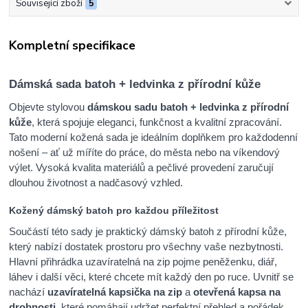
Související zboží
5
Kompletní specifikace
Dámská sada batoh + ledvinka z přírodní kůže
Objevte stylovou
dámskou sadu batoh + ledvinka z přírodní
kůže
, která spojuje eleganci, funkčnost a kvalitní zpracování.
Tato moderní kožená sada je ideálním doplňkem pro každodenní
nošení – ať už míříte do práce, do města nebo na víkendový
výlet. Vysoká kvalita materiálů a pečlivé provedení zaručují
dlouhou životnost a nadčasový vzhled.
Kožený dámský batoh pro každou příležitost
Součástí této sady je praktický dámský batoh z přírodní kůže,
který nabízí dostatek prostoru pro všechny vaše nezbytnosti.
Hlavní přihrádka uzavíratelná na zip pojme peněženku, diář,
láhev i další věci, které chcete mít každý den po ruce. Uvnitř se
nachází
uzavíratelná kapsička na zip
a
otevřená kapsa na
drobnosti
, které pomáhají udržet perfektní přehled a pořádek.