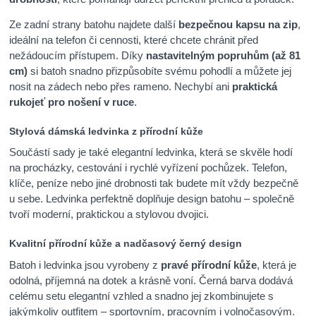
Ze zadní strany batohu najdete další
bezpečnou kapsu na zip
,
ideální na telefon či cennosti, které chcete chránit před
nežádoucím přístupem. Díky
nastavitelným popruhům (až 81
cm)
si batoh snadno přizpůsobíte svému pohodlí a můžete jej
nosit na zádech nebo přes rameno. Nechybí ani
praktická
rukojeť pro nošení v ruce
.
Stylová dámská ledvinka z přírodní kůže
Součástí sady je také elegantní ledvinka, která se skvěle hodí
na procházky, cestování i rychlé vyřízení pochůzek. Telefon,
klíče, peníze nebo jiné drobnosti tak budete mít vždy bezpečně
u sebe. Ledvinka perfektně doplňuje design batohu – společně
tvoří moderní, praktickou a stylovou dvojici.
Kvalitní přírodní kůže a nadčasový černý design
Batoh i ledvinka jsou vyrobeny z
pravé přírodní kůže
, která je
odolná, příjemná na dotek a krásně voní. Černá barva dodává
celému setu elegantní vzhled a snadno jej zkombinujete s
jakýmkoliv outfitem – sportovním, pracovním i volnočasovým.