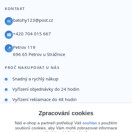
KONTAKT
batohy123@post.cz
✉
+420 704 015 667
☎
Petrov 119
📍
696 65
Petrov u Strážnice
PROČ NAKUPOVAT U NÁS
Snadný a rychlý nákup
Vyřízení objednávky do 24 hodin
Vyřízení reklamace do 48 hodin
Dárek po dokončení objednávky
Zpracování cookies
Odesíláme i na Slovensko
Náš e-shop a partneři potřebují Váš
souhlas
s použitím
souborů cookies, aby Vám mohli zobrazovat informace
Doprava 65 Kč nad 499 Kč