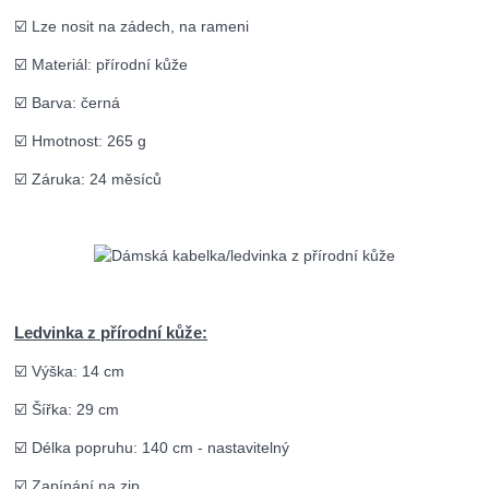
☑️ Lze nosit na zádech, na rameni
☑️ Materiál: přírodní kůže
☑️ Barva: černá
☑️ Hmotnost: 265 g
☑️ Záruka: 24 měsíců
Ledvinka z přírodní kůže:
☑️ Výška: 14 cm
☑️ Šířka: 29 cm
☑️ Délka popruhu: 140 cm - nastavitelný
☑️ Zapínání na zip