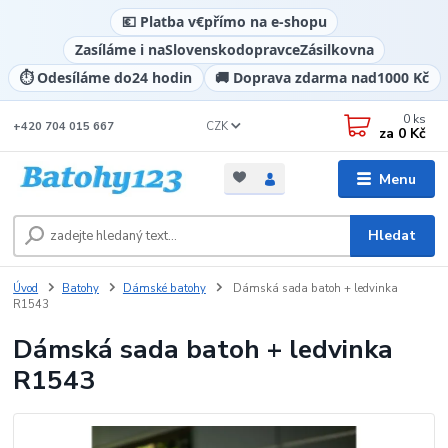
💶 Platba v
€
přímo na e-shopu
Zasíláme i na
Slovensko
dopravce
Zásilkovna
⏱️ Odesíláme do
24 hodin
🚚 Doprava zdarma nad
1000 Kč
0
ks
CZK
+420 704 015 667
za
0 Kč
Menu
Hledat
Úvod
Batohy
Dámské batohy
Dámská sada batoh + ledvinka
R1543
Dámská sada batoh + ledvinka
R1543