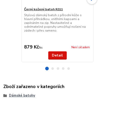
Černý kožený batoh R311
Černá cesto
Stylový dámský batoh z přírodní kůže s
Lehká a odol
hlavní přihrádkou, vnitřními kapsami a
cm je ideální
zapínáním na zip. Nastavitelné a
prostornou hl
odnímatelné popruhy umožňují nošení na
na zip, nast
zádech i přes rameno.
připevnění ke
879 Kč
299 Kč
Není skladem
/
ks
/
ks
Detail
Zboží zařazeno v kategoriích
Dámské batohy