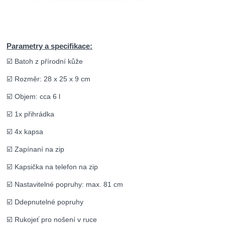
Parametry a specifikace:
☑️ Batoh z přírodní kůže
☑️ Rozměr: 28 x 25 x 9 cm
☑️ Objem: cca 6 l
☑️ 1x přihrádka
☑️ 4x kapsa
☑️ Zapínaní na zip
☑️ Kapsička na telefon na zip
☑️ Nastavitelné popruhy: max. 81 cm
☑️ Ddepnutelné popruhy
☑️ Rukojeť pro nošení v ruce