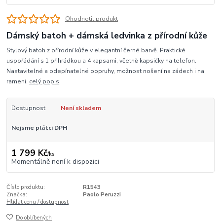
Ohodnotit produkt
Dámský batoh + dámská ledvinka z přírodní kůže
Stylový batoh z přírodní kůže v elegantní černé barvě. Praktické
uspořádání s 1 přihrádkou a 4 kapsami, včetně kapsičky na telefon.
Nastavitelné a odepínatelné popruhy, možnost nošení na zádech i na
rameni.
celý popis
Dostupnost
Není skladem
Nejsme plátci DPH
1 799 Kč
/
ks
Momentálně není k dispozici
Číslo produktu:
R1543
Značka:
Paolo Peruzzi
Hlídat cenu / dostupnost
Do oblíbených