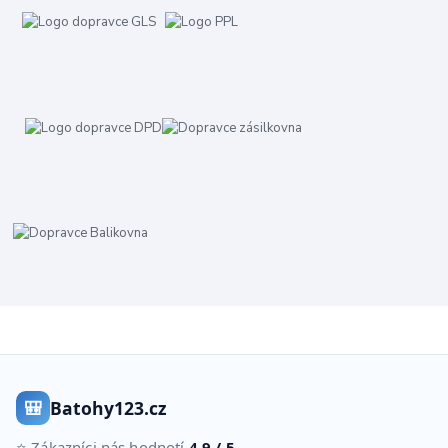
🎒
Batohy123.cz
⭐ Zákazníci nás hodnotí
4.9 / 5