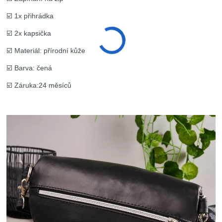
☑️ 1x přihrádka
☑️ 2x kapsička
☑️ Materiál: přírodní kůže
☑️ Barva: čená
☑️ Záruka:24 měsíců