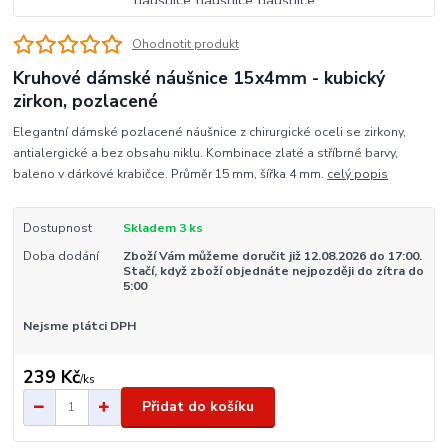
Ohodnotit produkt
Kruhové dámské náušnice 15x4mm - kubický
zirkon, pozlacené
Elegantní dámské pozlacené náušnice z chirurgické oceli se zirkony,
antialergické a bez obsahu niklu. Kombinace zlaté a stříbrné barvy,
baleno v dárkové krabičce. Průměr 15 mm, šířka 4 mm.
celý popis
Dostupnost
Skladem 3 ks
Doba dodání
Zboží Vám můžeme doručit již 12.08.2026 do 17:00.
Stačí, když zboží objednáte nejpozději do zítra do
5:00
Nejsme plátci DPH
239 Kč
/
ks
Přidat do košíku