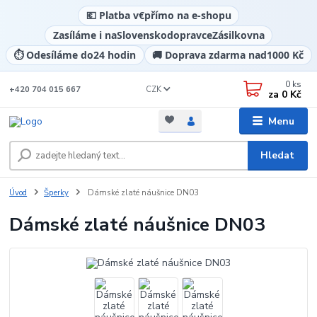
💶 Platba v
€
přímo na e-shopu
Zasíláme i na
Slovensko
dopravce
Zásilkovna
⏱️ Odesíláme do
24 hodin
🚚 Doprava zdarma nad
1000 Kč
0
ks
CZK
+420 704 015 667
za
0 Kč
Menu
Hledat
Úvod
Šperky
Dámské zlaté náušnice DN03
Dámské zlaté náušnice DN03