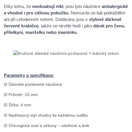
Díky tomu, že
neobsahují nikl
, jsou tyto náušnice
antialergické
a vhodné i pro citlivou pokožku
. Nemusíte se bát podráždění
ani při celodenním nošení. Dodávány jsou v
stylové dárkové
červené krabičce
, takže se skvěle hodí i jako
dárek pro ženu,
přítelkyni, manželku nebo maminku
.
Parametry a specifikace:
☑️ Dámské pozlacené náušnice
☑️ Průměr: 15 mm
☑️ Šířka: 4 mm
☑️ Nadčasový styl vhodný ke každému outfitu
☑️ Chirurgická ocel a zirkony – odolnost a lesk