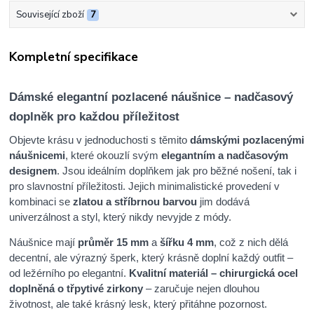
Související zboží
7
Kompletní specifikace
Dámské elegantní pozlacené náušnice – nadčasový
doplněk pro každou příležitost
Objevte krásu v jednoduchosti s těmito
dámskými pozlacenými
náušnicemi
, které okouzlí svým
elegantním a nadčasovým
designem
. Jsou ideálním doplňkem jak pro běžné nošení, tak i
pro slavnostní příležitosti. Jejich minimalistické provedení v
kombinaci se
zlatou a stříbrnou barvou
jim dodává
univerzálnost a styl, který nikdy nevyjde z módy.
Náušnice mají
průměr 15 mm
a
šířku 4 mm
, což z nich dělá
decentní, ale výrazný šperk, který krásně doplní každý outfit –
od ležérního po elegantní.
Kvalitní materiál – chirurgická ocel
doplněná o třpytivé zirkony
– zaručuje nejen dlouhou
životnost, ale také krásný lesk, který přitáhne pozornost.