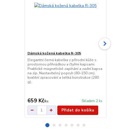
Dámská kožená kabelka R-305
Elegantní černá kabelka z přírodní kůže s
Dámská stří
prostornou přihrádkou a čtyřmi kapsami.
ples a svat
Praktické magnetické zapínání a zadní kapsa
Stylová stří
na zip. Nastavitelný popruh (80–150 cm),
povrchem, vy
kvalitní zpracování a lehká konstrukce (280
magnetickým 
g).
elegantní, s
přes rameno 
večírky a slav
659 Kč
329 Kč
Skladem 2 ks
/
ks
/
ks
Přidat do košíku