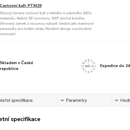
Cestovní kufr PTM29
Stylový červený cestovní kufr z lehkého a odolného ABS+
materiálu. Nabízí 38 l prostoru, 360° otočná kolečka,
šifrovaný zámek a výsuvnou rukojeť. Ideální jako kabinové
zavazadlo pro krátké výlety. Moderní design a pohodlné
cestování.
Skladem v České
Expedice do 24
republice
etní specifikace
Parametry
Hodn
tní specifikace