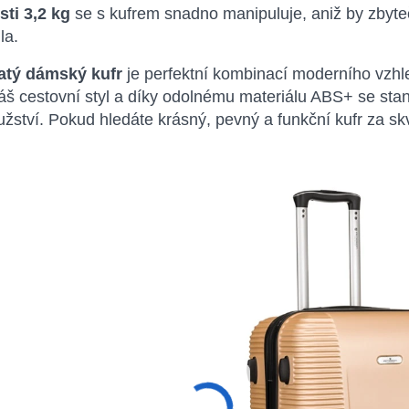
ti 3,2 kg
se s kufrem snadno manipuluje, aniž by zbyt
la.
latý dámský kufr
je perfektní kombinací moderního vzhled
váš cestovní styl a díky odolnému materiálu ABS+ se st
žství. Pokud hledáte krásný, pevný a funkční kufr za skv