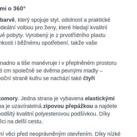
mi o 360°
 barvě
, který spojuje styl, odolnost a praktické
ideální volbou pro ženy, které hledají kvalitní
é pobyty. Vyrobený je z prvotřídního plastu
lhkosti i běžnému opotřebení, takže vaše
snadno a tiše manévruje i v přeplněném prostoru
8 cm společně se dvěma pevnými madly –
boční straně kufru se nachází také
čtyři
komory
. Jedna strana je vybavena
elastickými
na je uzavíratelná
zipovou přepážkou
a najdete
podšitý kvalitní polyesterovou podšívkou. Díky
ci na delší cestu.
bní věci před neoprávněným otevřením. Díky nízké