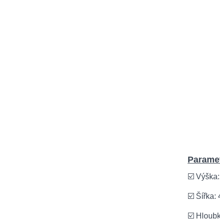
Paramet
☑️ Výška
☑️ Šířka:
☑️ Hloub