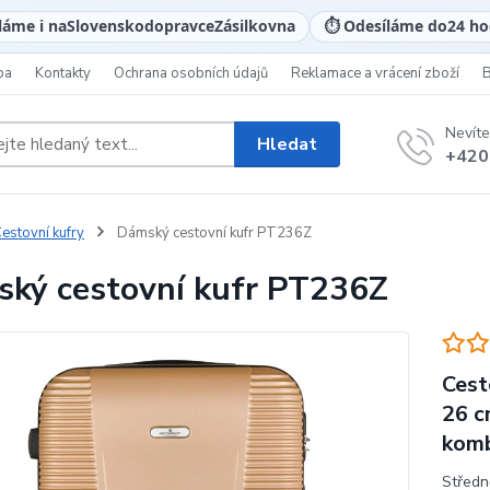
láme i na
Slovensko
dopravce
Zásilkovna
⏱️ Odesíláme do
24 ho
ba
Kontakty
Ochrana osobních údajů
Reklamace a vrácení zboží
Nevíte
Hledat
+420
estovní kufry
Dámský cestovní kufr PT236Z
ký cestovní kufr PT236Z
Cest
26 c
komb
Středn