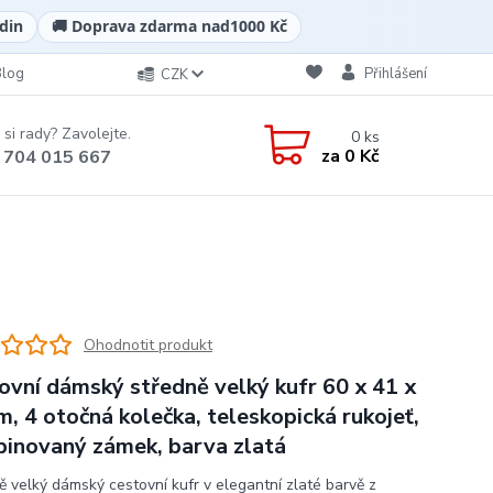
din
🚚 Doprava zdarma nad
1000 Kč
Blog
Přihlášení
CZK
 si rady? Zavolejte.
0
ks
za
0 Kč
 704 015 667
Ohodnotit produkt
ovní dámský středně velký kufr 60 x 41 x
m, 4 otočná kolečka, teleskopická rukojeť,
inovaný zámek, barva zlatá
ě velký dámský cestovní kufr v elegantní zlaté barvě z