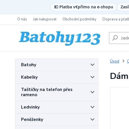
💶 Platba v
€
přímo na e-shopu
Zasí
O nás
Jak nakupovat
Obchodní podmínky
Doprava a plat
Úvod
C
Batohy
Dáms
Kabelky
Taštičky na telefon přes
rameno
Ledvinky
Peněženky