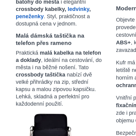
batohy do města
i elegantní
Modern
crossbody kabelky,
ledvinky
,
peneženky
. Styl, praktičnost a
Objevt
dostupná cena v jednom.
provede
cestovní
Malá dámská taštička na
ABS+
, 
telefon přes rameno
zavazad
Praktická
malá kabelka na telefon
a doklady
, ideální na cestování, do
Kufr má 
města i na běžné nošení. Tato
letiště 
crossbody taštička
nabízí dvě
horním a
velké přihrádky na zip, střední
ochran
kapsu a malou zipovou kapsičku.
Lehká, skladná a perfektní pro
Vnitřní 
každodenní použití.
fixační
zde i pr
objemu
Bezpečn