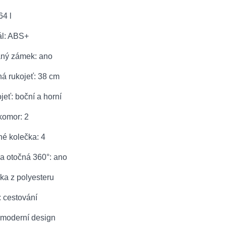
64 l
ál: ABS+
vaný zámek: ano
ná rukojeť: 38 cm
ojeť: boční a horní
komor: 2
né kolečka: 4
ka otočná 360°: ano
ka z polyesteru
í: cestování
 moderní design