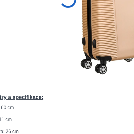
ry a specifikace:
: 60 cm
 41 cm
ka: 26 cm