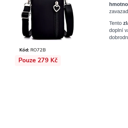
hmotnos
zavazad
Tento
z
doplní 
dobrodru
Kód:
RO72B
Pouze 279 Kč