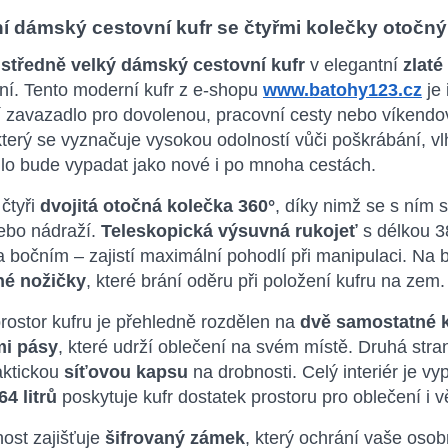
í dámský cestovní kufr se čtyřmi kolečky otočný
e
středně velký dámský cestovní kufr
v elegantní
zlaté
ní. Tento moderní kufr z e-shopu
www.batohy123.cz
je 
 zavazadlo pro dovolenou, pracovní cesty nebo víkendov
který se vyznačuje vysokou odolností vůči poškrábání, v
lo bude vypadat jako nové i po mnoha cestách.
čtyři
dvojitá otočná kolečka 360°
, díky nimž se s ním 
nebo nádraží.
Teleskopická výsuvná rukojeť
s délkou 3
 bočním – zajistí maximální pohodlí při manipulaci. Na 
né nožičky
, které brání oděru při položení kufru na zem.
prostor kufru je přehledně rozdělen na
dvě samostatné 
mi pásy
, které udrží oblečení na svém místě. Druhá stra
aktickou
síťovou kapsu
na drobnosti. Celý interiér je vy
64 litrů
poskytuje kufr dostatek prostoru pro oblečení i vě
ost zajišťuje
šifrovaný zámek
, který ochrání vaše oso