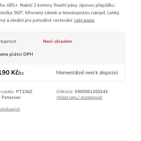
ho ABS+. Nabízí 2 komory, fixační pásy, zipovou přepážku,
kolečka 360°, šifrovaný zámek a teleskopickou rukojeť. Lehký,
rný a ideální pro pohodlné cestování.
celý popis
tupnost
Není skladem
sme plátci DPH
190 Kč
Momentálně není k dispozici
/
ks
roduktu:
PT236Z
EAN kód:
5903051203343
Peterson
Hlídat cenu / dostupnost
oblíbených