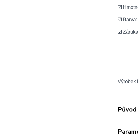
☑️ Hmotno
☑️ Barva:
☑️ Záruk
Výrobek b
Původ 
Param