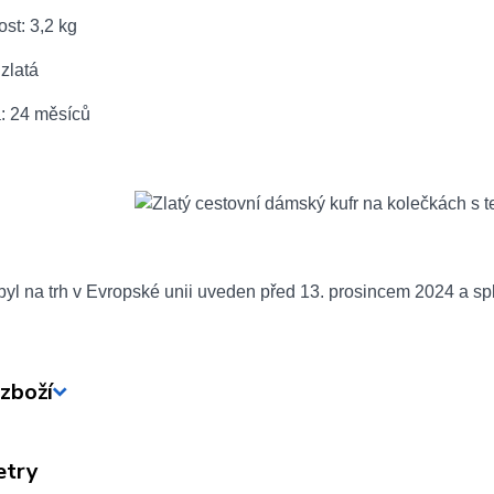
st: 3,2 kg
 zlatá
a: 24 měsíců
yl na trh v Evropské unii uveden před 13. prosincem 2024 a sp
zboží
etry