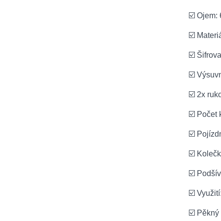
☑️ Ojem: 
☑️ Materi
☑️ Šifro
☑️ Výsuv
☑️ 2x ruk
☑️ Počet 
☑️ Pojízd
☑️ Koleč
☑️ Podšív
☑️ Využit
☑️ Pěkný