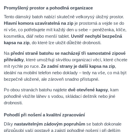
Promyšlený prostor a pohodlná organizace
Tento dámský batoh nabízí skutečně velkorysý úložný prostor.
Hlavní komora uzavíratelná na zip
je prostorná a vejde se do
ní vše, co potřebujete mít každý den u sebe – peněženka, klíče,
kosmetika, diář nebo menší tablet.
Uvnitř nechybí bezpečná
kapsa na zip
, do které lze uložit důležité drobnosti.
Na
přední straně batohu se nacházejí tři samostatné zipové
přihrádky
, které umožňují skvělou organizaci věcí, které chcete
mít rychle po ruce.
Ze zadní strany je další kapsa na zip
,
ideální na mobilní telefon nebo doklady – tedy na vše, co má být
bezpečně uložené, ale zároveň snadno přístupné.
Po obou stranách batohu najdete
dvě otevřené kapsy
, kam
pohodlně vložíte láhev s vodou, skládací deštník nebo jiné
drobnosti.
Pohodlí při nošení a kvalitní zpracování
Díky
nastavitelným zádovým popruhům
se batoh dokonale
přizpůsobí vaší postavě a zajistí pohodlné nošení i při delším