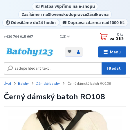
💶 Platba v
€
přímo na e-shopu
Zasíláme i na
Slovensko
dopravce
Zásilkovna
⏱️ Odesíláme do
24 hodin
🚚 Doprava zdarma nad
1000 Kč
0
ks
CZK
+420 704 015 667
za
0 Kč
Menu
Hledat
Úvod
Batohy
Dámské batohy
Černý dámský batoh RO108
Černý dámský batoh RO108