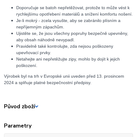
Doporučuje se batoh nepřetěžovat, protože to může vést k
rychlejšímu opotřebení materiálů a snížení komfortu nošení.
Je-li mokrý - zcela vysušte, aby se zabránilo plísním a
nepříjemným zápachům.
Ujistěte se, že jsou všechny popruhy bezpečně upevněny,
aby obsah náhodně nevypadl.
Pravidelně také kontrolujte, zda nejsou poškozeny
upevňovací prvky.
Netahejte ani nepřetěžujte zipy, mohlo by dojít k jejich
poškození.
Výrobek byl na trh v Evropské unii uveden před 13. prosincem
2024 a splňuje platné bezpečnostní předpisy.
Původ zboží
Parametry