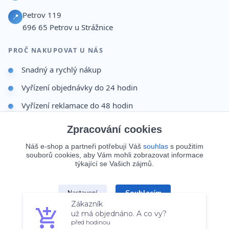
Petrov 119
📍
696 65
Petrov u Strážnice
PROČ NAKUPOVAT U NÁS
Snadný a rychlý nákup
Vyřízení objednávky do 24 hodin
Vyřízení reklamace do 48 hodin
Dárek po dokončení objednávky
Zpracování cookies
Odesíláme i na Slovensko
Náš e-shop a partneři potřebují Váš
souhlas
s použitím
souborů cookies, aby Vám mohli zobrazovat informace
Doprava 65 Kč nad 499 Kč
týkající se Vašich zájmů.
Zákazník
Souhlasím
Nastavení
už má objednáno. A co vy?
© 2026 Batohy123.cz. Všechna práva vyhrazena.
před hodinou
Souhlas můžete odmítnout
zde
.