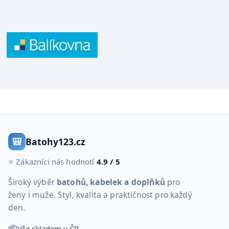
🎒
Batohy123.cz
⭐ Zákazníci nás hodnotí
4.9 / 5
Široký výběr
batohů, kabelek a doplňků
pro
ženy i muže. Styl, kvalita a praktičnost pro každý
den.
📦
Vše skladem v ČR