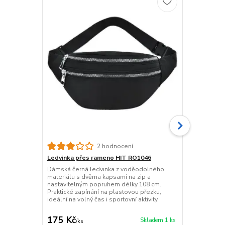
2 hodnocení
Ledvinka přes rameno HIT RO1046
Cestovní po
pastu C60R
Dámská černá ledvinka z voděodolného
materiálu s dvěma kapsami na zip a
Růžové pouzd
nastavitelným popruhem délky 108 cm.
196 mm, prů
Praktické zapínání na plastovou přezku,
zatlačovacím 
ideální na volný čas i sportovní aktivity.
pro hygienu 
odolné v růž
175 Kč
69 Kč
Skladem 1 ks
/
ks
/
ks