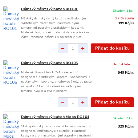
Dámský městský batoh RO101
Skladem 1 ks
Městský dámský černý batoh s voděodolným
17 % sleva
syntetickým materiálem, nastavitelnými
399 Kč
/
ks
ramenními popruhy a praktickými kapsami.
Moderní design, ideální do města, do práce i na
výlet. Pohodlné nošení i s poutkem v ruce.
Přidat do košíku
Dámský městský batoh RO105
Není skladem
Moderní dámský batoh 2v1 s elegantním
549 Kč
/
ks
designem a praktickými kapsami. Voděodolný, s
nastavitelými popruhy, vhodný do školy, do práce i
na výlety. Pohodlné nošení na záda i přes
rameno. Kvalita a styl v jednom!
Přidat do košíku
Dámský městský batoh Moos RO104
Skladem 2 ks
Stylový dámský batoh v černé barvě s moderním
329 Kč
/
ks
designem, voděodolný a s ekokůží. Praktické
kapsy na zip, nastavitelnými popruhy a možností