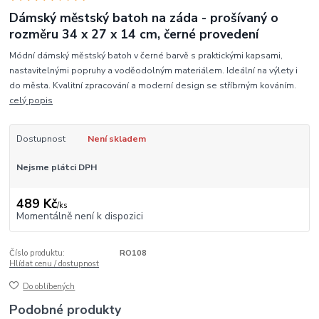
Dámský městský batoh na záda - prošívaný o
rozměru 34 x 27 x 14 cm, černé provedení
Módní dámský městský batoh v černé barvě s praktickými kapsami,
nastavitelnými popruhy a voděodolným materiálem. Ideální na výlety i
do města. Kvalitní zpracování a moderní design se stříbrným kováním.
celý popis
Dostupnost
Není skladem
Nejsme plátci DPH
489 Kč
/
ks
Momentálně není k dispozici
Číslo produktu:
RO108
Hlídat cenu / dostupnost
Do oblíbených
Podobné produkty