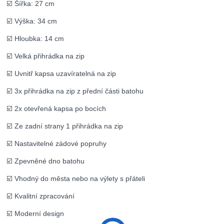
☑️ Šířka: 27 cm
☑️ Výška: 34 cm
☑️ Hloubka: 14 cm
☑️ Velká přihrádka na zip
☑️ Uvnitř kapsa uzavíratelná na zip
☑️ 3x přihrádka na zip z přední části batohu
☑️ 2x otevřená kapsa po bocích
☑️ Ze zadní strany 1 přihrádka na zip
☑️ Nastavitelné zádové popruhy
☑️ Zpevněné dno batohu
☑️ Vhodný do města nebo na výlety s přáteli
☑️ Kvalitní zpracování
☑️ Moderní design