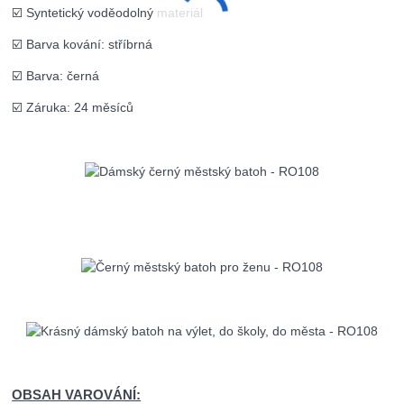
☑️ Syntetický voděodolný materiál
☑️ Barva kování: stříbrná
☑️ Barva: černá
☑️ Záruka: 24 měsíců
OBSAH VAROVÁNÍ: