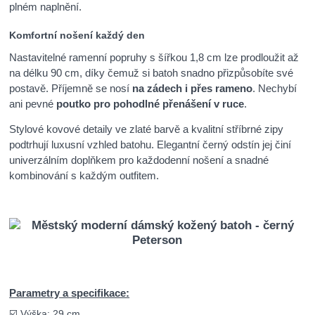
plném naplnění.
Komfortní nošení každý den
Nastavitelné ramenní popruhy s šířkou 1,8 cm lze prodloužit až
na délku 90 cm, díky čemuž si batoh snadno přizpůsobíte své
postavě. Příjemně se nosí
na zádech i přes rameno
. Nechybí
ani pevné
poutko pro pohodlné přenášení v ruce
.
Stylové kovové detaily ve zlaté barvě a kvalitní stříbrné zipy
podtrhují luxusní vzhled batohu. Elegantní černý odstín jej činí
univerzálním doplňkem pro každodenní nošení a snadné
kombinování s každým outfitem.
Parametry a specifikace:
☑️ Výška: 29 cm