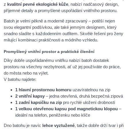
z
kvalitní pevné ekologické kůže
, nabízí nadčasový design,
příjemné detaily a promyšlené uspořádání vnitřního prostoru.
Batoh je velmi pěkně a moderně zpracovaný – potěší nejen
svou elegantní podšívkou, ale také jemným designem, který
snadno sladíte s každodenním outfitem. Skvělé řešení pro ženy
milující kombinaci praktičnosti a módního vzhledu.
Promyšlený vnitřní prostor a praktické členění
Díky dobře uspořádanému vnitřku nabízí batoh dostatek
prostoru na všechny nezbytnosti, ať už jej používáte do práce,
do města nebo na výlet.
V batohu najdete:
1 hlavní prostornou komoru
uzavíratelnou na zip
2 vnitřní kapsy
– jedna otevřená, druhá bezpečná zipová
1 zadní kapsičku na zip
pro rychlé uložení drobností
1 velkou otevřenou kapsu pod magnetickou klopou
–
ideální na telefon, peněženku nebo klíče
Dno batohu je navíc
lehce vyztužené
, takže dobře drží tvar i při