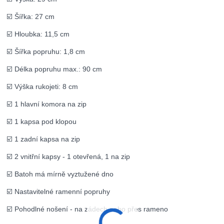
☑️ Šířka: 27 cm
☑️ Hloubka: 11,5 cm
☑️ Šířka popruhu: 1,8 cm
☑️ Délka popruhu max.: 90 cm
☑️ Výška rukojeti: 8 cm
☑️ 1 hlavní komora na zip
☑️ 1 kapsa pod klopou
☑️ 1 zadní kapsa na zip
☑️ 2 vnitřní kapsy - 1 otevřená, 1 na zip
☑️ Batoh má mírně vyztužené dno
☑️ Nastavitelné ramenní popruhy
☑️ Pohodlné nošení - na zádech nebo přes rameno