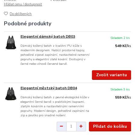
Hlídat cenu / dostupnost
Do oblíbených
Podobné produkty
Elegantní dámský batoh DB03
Skladem 2 ks
Dámský kožený batoh z kvalitní PU kůže s
549 Kč
/
ks
moderním designem. Nabízí prostorné kapsy,
pohodlné zipové zapínání, nastavitelné ramenní
popruhy a elegantní zlaté kování. Dostupný v
černé nebo vínově červené barvě.
Zvolit variantu
Elegantní městský batoh DB04
Skladem 9 ks
Dámský kožený batoh z pevné ekologické kůže v
559 Kč
/
ks
elegantní černé barvě s praktickými kapsami,
zlatým kováním a nastavitelnými ramenními
popruhy. Moderní design, pohodlné zapínání na
zip a poutko pro snadné nošení.
Přidat do košíku