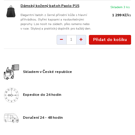
Dámský kožený batoh Paolo P15
Skladem 3 ks
Elegantní batoh z černé přírodní kůže s hlavní
1 299 Kč
/
ks
přihrádkou, čtyřmi kapsami a nastavitelnými
popruhy. Lze nosit na zádech, přes rameno nebo
v ruce. Stylový a praktický doplněk pro každý den.
Přidat do košíku
Skladem v České republice
Expedice do 24 hodin
Doručení 24 - 48 hodin