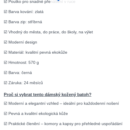
☑️ Poutko pro snadné přenášení v ruce
☑️ Barva kování: zlatá
☑️ Barva zip: stříbrná
☑️ Vhodný do města, do práce, do školy, na výlet
☑️ Moderní design
☑️ Materiál: kvalitní pevná ekokůže
☑️ Hmotnost: 570 g
☑️ Barva: černá
☑️ Záruka: 24 měsíců
Proč si vybrat tento dámský kožený batoh?
☑️ Moderní a elegantní vzhled – ideální pro každodenní nošení
☑️ Pevná a kvalitní ekologická kůže
☑️ Praktické členění – komory a kapsy pro přehledné uspořádání