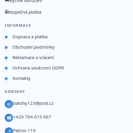
🚚
Rychlé doručení
🔒
Bezpečná platba
INFORMACE
Doprava a platba
Obchodní podmínky
Reklamace a vrácení
Ochrana soukromí GDPR
Kontakty
KONTAKT
batohy123@post.cz
✉
+420 704 015 667
☎
Petrov 119
📍