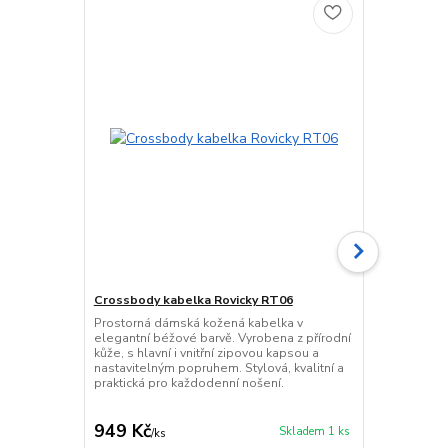
Crossbody kabelka Rovicky RT06
Prostorná dámská kožená kabelka v
Dámská kab
elegantní béžové barvě. Vyrobena z přírodní
Elegantní če
kůže, s hlavní i vnitřní zipovou kapsou a
kvalitní eko
nastavitelným popruhem. Stylová, kvalitní a
doklady i hot
praktická pro každodenní nošení.
nastavitelný
Ideální dopl
949 Kč
239 Kč
Skladem 1 ks
/
ks
/
ks