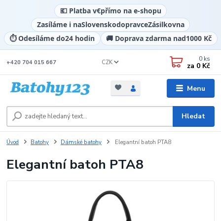
💶 Platba v
€
přímo na e-shopu
Zasíláme i na
Slovensko
dopravce
Zásilkovna
⏱️ Odesíláme do
24 hodin
🚚 Doprava zdarma nad
1000 Kč
0
ks
CZK
+420 704 015 667
za
0 Kč
Menu
Hledat
Úvod
Batohy
Dámské batohy
Elegantní batoh PTA8
Elegantní batoh PTA8