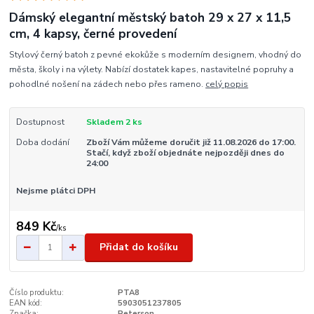
Dámský elegantní městský batoh 29 x 27 x 11,5
cm, 4 kapsy, černé provedení
Stylový černý batoh z pevné ekokůže s moderním designem, vhodný do
města, školy i na výlety. Nabízí dostatek kapes, nastavitelné popruhy a
pohodlné nošení na zádech nebo přes rameno.
celý popis
Dostupnost
Skladem 2 ks
Doba dodání
Zboží Vám můžeme doručit již 11.08.2026 do 17:00.
Stačí, když zboží objednáte nejpozději dnes do
24:00
Nejsme plátci DPH
849 Kč
/
ks
Přidat do košíku
Číslo produktu:
PTA8
EAN kód:
5903051237805
Značka:
Peterson