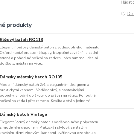
Hlídat 
Do 
é produkty
Béžový batoh RO118
Elegantní béžový dámský batoh z voděodolného materiálu
Oxford nabízí prostorné kapsy, bezpečné zavírání na zadní
straně a pohodlné nošení na zádech i přes rameno. Ideální
do školy, města i na výlet.
Dámský městský batoh RO105
Moderní dámský batoh 2v1 s elegantním designem a
praktickými kapsami. Voděodolný, s nastavitelými
popruhy, vhodný do školy, do práce i na výlety. Pohodlné
nošení na záda i přes rameno. Kvalita a styl v jednom!
Dámský batoh Vintage
Elegantní černý dámský batoh z voděodolného polyesteru
s moderním designem. Praktický i stylový, se zlatým
kováním, třemi zipovými kapsami, květinovou ozdobou a