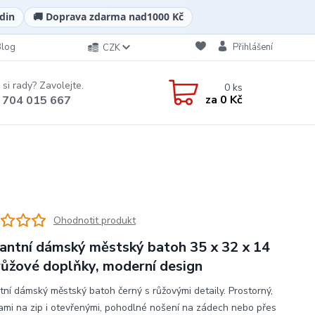
din
🚚 Doprava zdarma nad
1000 Kč
Blog
Přihlášení
CZK
 si rady? Zavolejte.
0
ks
za
0 Kč
 704 015 667
Ohodnotit produkt
antní dámský městský batoh 35 x 32 x 14
růžové doplňky, moderní design
tní dámský městský batoh černý s růžovými detaily. Prostorný,
ami na zip i otevřenými, pohodlné nošení na zádech nebo přes