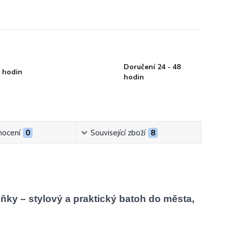
Doručení 24 - 48
 hodin
hodin
ocení
0
Související zboží
8
ky – stylový a praktický batoh do města,