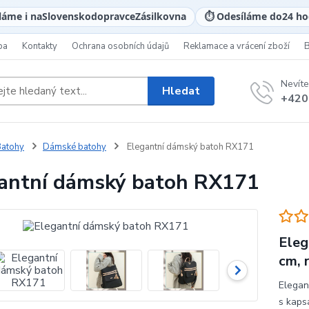
láme i na
Slovensko
dopravce
Zásilkovna
⏱️ Odesíláme do
24 ho
ba
Kontakty
Ochrana osobních údajů
Reklamace a vrácení zboží
Nevíte
Hledat
+420
atohy
Dámské batohy
Elegantní dámský batoh RX171
antní dámský batoh RX171
Eleg
cm, 
Elegan
s kaps