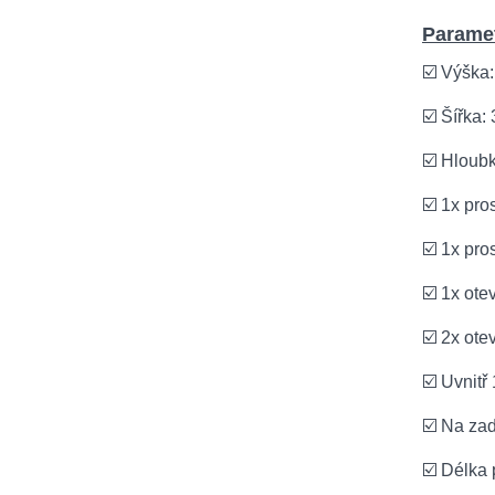
Paramet
☑️ Výška
☑️ Šířka:
☑️ Hloub
☑️ 1x pro
☑️ 1x pro
☑️ 1x ote
☑️ 2x ote
☑️ Uvnitř
☑️ Na zad
☑️ Délka