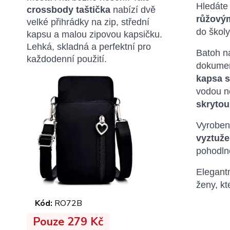
Hledát
crossbody taštička
nabízí dvě
růžovým
velké přihrádky na zip, střední
do školy
kapsu a malou zipovou kapsičku.
Lehká, skladná a perfektní pro
Batoh n
každodenní použití.
dokumen
kapsa s
vodou n
skrytou
Vyrobe
vyztuž
pohodln
Elegant
ženy, kt
Kód:
RO72B
Pouze 279 Kč