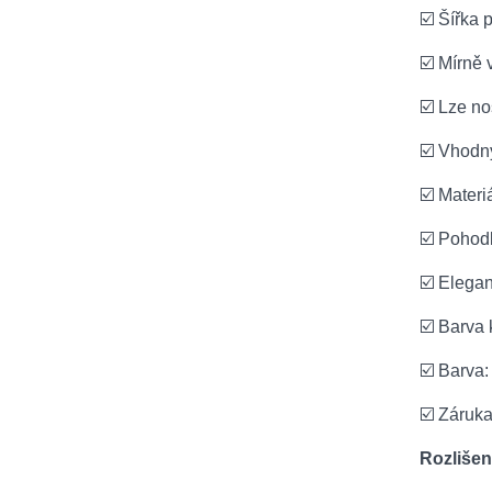
☑️ Šířka 
☑️ Mírně
☑️ Lze n
☑️ Vhodný
☑️ Materi
☑️ Pohod
☑️ Elegan
☑️ Barva 
☑️ Barva:
☑️ Záruk
Rozlišen