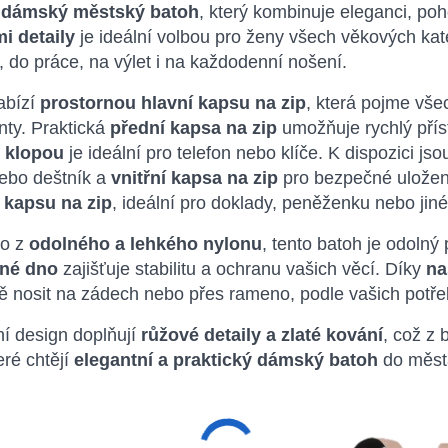
e
dámský městský batoh
, který kombinuje eleganci, po
i detaily
je ideální volbou pro ženy všech věkových kat
, do práce, na výlet i na každodenní nošení.
abízí
prostornou hlavní kapsu na zip
, která pojme vše
ty. Praktická
přední kapsa na zip
umožňuje rychlý pří
 klopou
je ideální pro telefon nebo klíče. K dispozici js
ebo deštník a
vnitřní kapsa na zip
pro bezpečné uložení
 kapsu na zip
, ideální pro doklady, peněženku nebo jiné
no z
odolného a lehkého nylonu
, tento batoh je odolný
ené dno
zajišťuje stabilitu a ochranu vašich věcí. Díky
na
ě nosit na zádech nebo přes rameno, podle vašich potře
ní design doplňují
růžové detaily a zlaté kování
, což z 
eré chtějí
elegantní a praktický dámský batoh
do měst