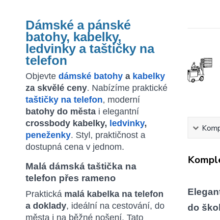
Dámské a pánské
batohy, kabelky,
ledvinky a taštičky na
telefon
Objevte
dámské batohy
a
kabelky
za skvělé ceny
. Nabízíme praktické
taštičky na telefon
, moderní
batohy do města
i elegantní
crossbody kabelky,
ledvinky
,
Kompl
peneženky
. Styl, praktičnost a
dostupná cena v jednom.
Komple
Malá dámská taštička na
telefon přes rameno
Elegan
Praktická
malá kabelka na telefon
a doklady
, ideální na cestování, do
do škol
města i na běžné nošení. Tato