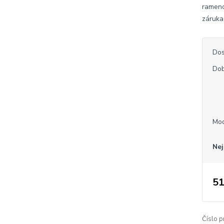
rameno.
záruka
Dos
Dob
Mo
Nej
51
Číslo p