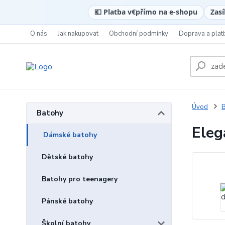
💶 Platba v
€
přímo na e-shopu
Zasí
O nás
Jak nakupovat
Obchodní podmínky
Doprava a plat
Úvod
B
Batohy
Eleg
Dámské batohy
Dětské batohy
Batohy pro teenagery
Pánské batohy
Školní batohy