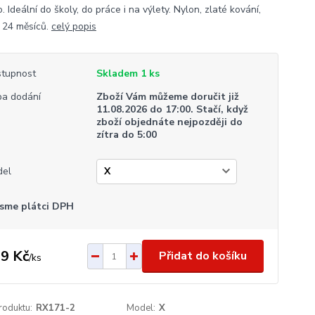
 Ideální do školy, do práce i na výlety. Nylon, zlaté kování,
 24 měsíců.
celý popis
tupnost
Skladem 1 ks
a dodání
Zboží Vám můžeme doručit již
11.08.2026 do 17:00. Stačí, když
zboží objednáte nejpozději do
zítra do 5:00
del
sme plátci DPH
9 Kč
Přidat do košíku
/
ks
roduktu:
RX171-2
Model:
X