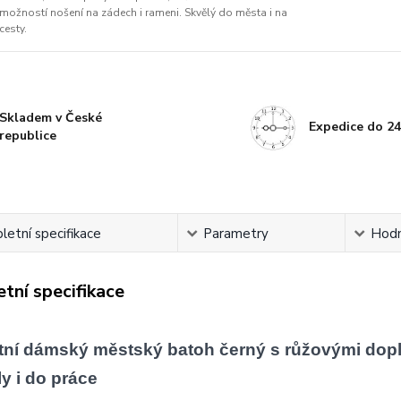
možností nošení na zádech i rameni. Skvělý do města i na
cesty.
Skladem v České
Expedice do 24
republice
etní specifikace
Parametry
Hodn
tní specifikace
tní dámský městský batoh černý s růžovými doplň
y i do práce