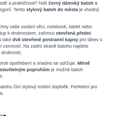
hodlí a praktičnost? Náš
černý dámský batoh s
egorií. Tento
stylový batoh do města
je vhodný
chny vaše osobní věci, notebook, tablet nebo
stup k drobnostem, zatímco
otevřená přední
ou také
dvě otevřené postranní kapsy
pro láhev s
 cenností. Na zadní straně batohu najdete
 drobnosti.
 proti opotřebení a snadno se udržuje.
Mírně
stavitelným popruhům
je možné batoh
b.
batohu činí stylový módní doplněk. Perfektní pro
a.