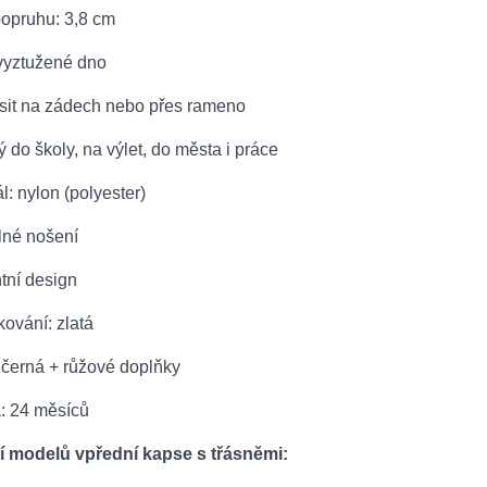
popruhu: 3,8 cm
 vyztužené dno
osit na zádech nebo přes rameno
 do školy, na výlet, do města i práce
ál: nylon (polyester)
lné nošení
tní design
kování: zlatá
 černá + růžové doplňky
a: 24 měsíců
í modelů vpřední kapse s třásněmi: