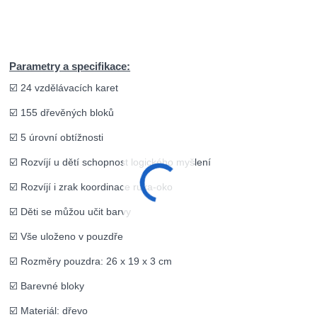
Parametry a specifikace:
☑️ 24 vzdělávacích karet
☑️ 155 dřevěných bloků
☑️ 5 úrovní obtížnosti
☑️ Rozvíjí u dětí schopnost logického myšlení
☑️ Rozvíjí i zrak koordinace ruka-oko
☑️ Děti se můžou učit barvy
☑️ Vše uloženo v pouzdře
☑️ Rozměry pouzdra: 26 x 19 x 3 cm
☑️ Barevné bloky
☑️ Materiál: dřevo