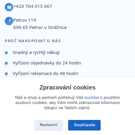
+420 704 015 667
☎
Petrov 119
📍
696 65
Petrov u Strážnice
PROČ NAKUPOVAT U NÁS
Snadný a rychlý nákup
Vyřízení objednávky do 24 hodin
Vyřízení reklamace do 48 hodin
Dárek po dokončení objednávky
Zpracování cookies
Odesíláme i na Slovensko
Náš e-shop a partneři potřebují Váš
souhlas
s použitím
souborů cookies, aby Vám mohli zobrazovat informace
Doprava 65 Kč nad 499 Kč
týkající se Vašich zájmů.
Souhlasím
Nastavení
Zákazník
© 2026 Batohy123.cz. Všechna práva vyhrazena.
už má objednáno. A co vy?