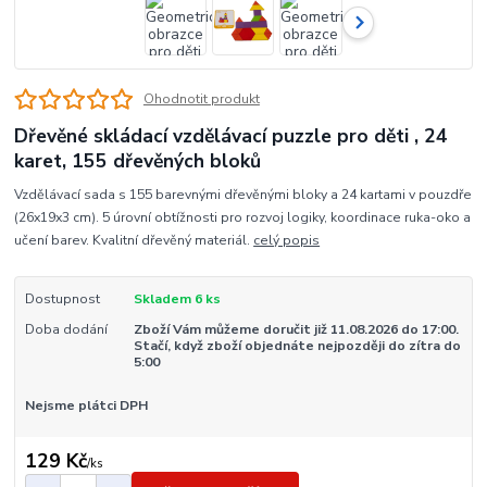
Ohodnotit produkt
Dřevěné skládací vzdělávací puzzle pro děti , 24
karet, 155 dřevěných bloků
Vzdělávací sada s 155 barevnými dřevěnými bloky a 24 kartami v pouzdře
(26x19x3 cm). 5 úrovní obtížnosti pro rozvoj logiky, koordinace ruka-oko a
učení barev. Kvalitní dřevěný materiál.
celý popis
Dostupnost
Skladem 6 ks
Doba dodání
Zboží Vám můžeme doručit již 11.08.2026 do 17:00.
Stačí, když zboží objednáte nejpozději do zítra do
5:00
Nejsme plátci DPH
129 Kč
/
ks