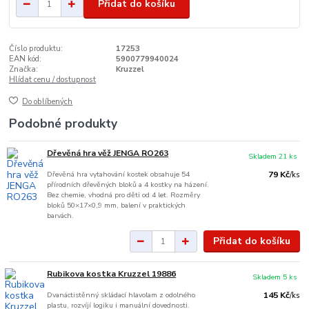
Přidat do košíku
Číslo produktu:
17253
EAN kód:
5900779940024
Značka:
Kruzzel
Hlídat cenu / dostupnost
Do oblíbených
Podobné produkty
Dřevěná hra věž JENGA RO263
Skladem 21 ks
Dřevěná hra vytahování kostek obsahuje 54
79 Kč
/
ks
přírodních dřevěných bloků a 4 kostky na házení.
Bez chemie, vhodná pro děti od 4 let. Rozměry
bloků 50×17×0,9 mm, balení v praktických
barvách.
Přidat do košíku
Rubikova kostka Kruzzel 19886
Skladem 5 ks
Dvanáctistěnný skládací hlavolam z odolného
145 Kč
/
ks
plastu, rozvíjí logiku i manuální dovednosti.