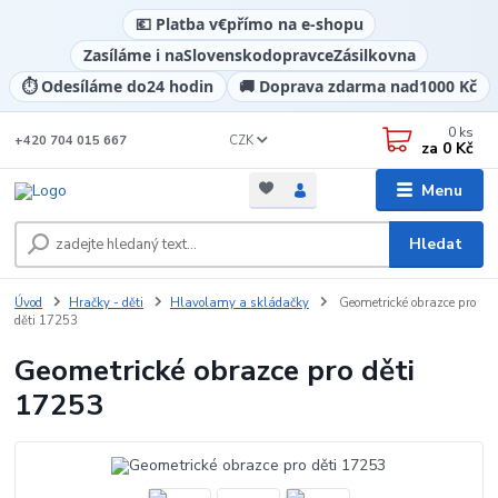
💶 Platba v
€
přímo na e-shopu
Zasíláme i na
Slovensko
dopravce
Zásilkovna
⏱️ Odesíláme do
24 hodin
🚚 Doprava zdarma nad
1000 Kč
0
ks
CZK
+420 704 015 667
za
0 Kč
Menu
Hledat
Úvod
Hračky - děti
Hlavolamy a skládačky
Geometrické obrazce pro
děti 17253
Geometrické obrazce pro děti
17253