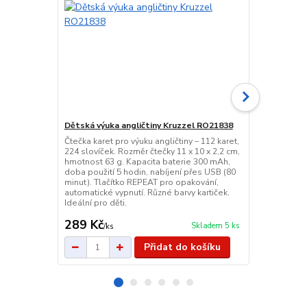
Dětská výuka angličtiny Kruzzel RO21838
Barvičky a p
Čtečka karet pro výuku angličtiny – 112 karet,
Malá malířs
224 slovíček. Rozměr čtečky 11 x 10 x 2,2 cm,
obsahuje past
hmotnost 63 g. Kapacita baterie 300 mAh,
další nástroj
doba použití 5 hodin, nabíjení přes USB (80
pro školu, š
minut). Tlačítko REPEAT pro opakování,
plastovém po
automatické vypnutí. Různé barvy kartiček.
kreativitu a 
Ideální pro děti.
289 Kč
65 Kč
Skladem 5 ks
/
ks
/
ks
Přidat do košíku