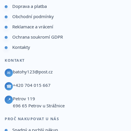
Doprava a platba
Obchodní podmínky
Reklamace a vrácení
Ochrana soukromí GDPR
Kontakty
KONTAKT
batohy123@post.cz
✉
+420 704 015 667
☎
Petrov 119
📍
696 65
Petrov u Strážnice
PROČ NAKUPOVAT U NÁS
Snadný a rychlý nákup