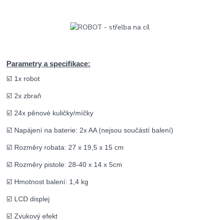
Parametry a specifikace:
☑️ 1x robot
☑️ 2x zbraň
☑️ 24x pěnové kuličky/míčky
☑️ Napájení na baterie: 2x AA (nejsou součástí balení)
☑️ Rozměry robata: 27 x 19,5 x 15 cm
☑️ Rozměry pistole: 28-40 x 14 x 5cm
☑️ Hmotnost balení: 1,4 kg
☑️ LCD displej
☑️ Zvukový efekt