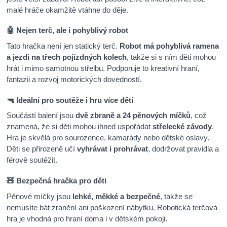
malé hráče okamžitě vtáhne do děje.
🤖 Nejen terč, ale i pohyblivý robot
Tato hračka není jen statický terč.
Robot má pohyblivá ramena
a jezdí na třech pojízdných kolech
, takže si s ním děti mohou
hrát i mimo samotnou střelbu. Podporuje to kreativní hraní,
fantazii a rozvoj motorických dovedností.
🔫 Ideální pro soutěže i hru více dětí
Součástí balení jsou
dvě zbraně a 24 pěnových míčků
, což
znamená, že si děti mohou ihned uspořádat
střelecké závody
.
Hra je skvělá pro sourozence, kamarády nebo dětské oslavy.
Děti se přirozeně učí
vyhrávat i prohrávat
, dodržovat pravidla a
férově soutěžit.
🧸 Bezpečná hračka pro děti
Pěnové míčky jsou
lehké, měkké a bezpečné
, takže se
nemusíte bát zranění ani poškození nábytku. Robotická terčová
hra je vhodná pro hraní doma i v dětském pokoji.