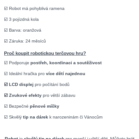
☑️ Robot má pohyblivá ramena
☑️ 3 pojízdná kola
☑️ Barva: oranžová
☑️ Záruka: 24 měsíců
Proč koupit robotickou terčovou hru?
☑️ Podporuje
postřeh, koordinaci a soutěživost
☑️ Ideální hračka pro
více dětí najednou
☑️ LCD displej
pro počítání bodů
☑️ Zvukové efekty
pro větší zábavu
☑️ Bezpečné
pěnové míčky
☑️ Skvělý
tip na dárek
k narozeninám či Vánocům
Robot
je
skvělý tip na dárek
pro menší i větší děti. Můžete hrát