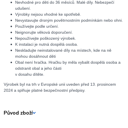
Nevhodné pro děti do 36 měsíců. Malé díly. Nebezpečí
udušení.
Výrobky nejsou vhodné ke spotřebě.
Nevystavujte drsným povětrnostním podmínkám nebo ohni.
Používejte podle určení.
Neignorujte věková doporučení.
Nepoužívejte poškozený výrobek.
K instalaci je nutná dospělá osoba.
Neskladujte neinstalované díly na místech, kde na ně
mohou dosáhnout děti
Obal není hračka. Hračku by měla vybalit dospělá osoba a
odstranit obal a jeho části
v dosahu dítěte.
Výrobek byl na trh v Evropské unii uveden před 13. prosincem
2024 a splňuje platné bezpečnostní předpisy.
Původ zboží