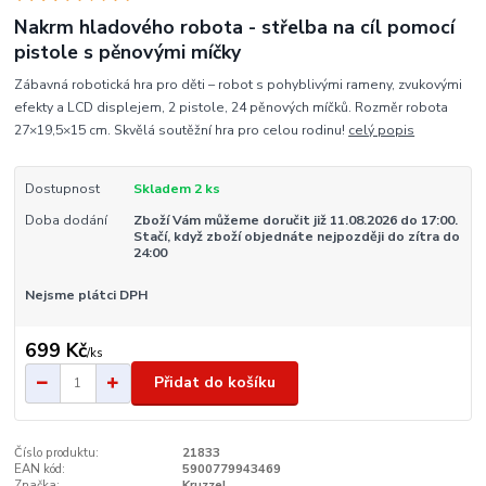
Nakrm hladového robota - střelba na cíl pomocí
pistole s pěnovými míčky
Zábavná robotická hra pro děti – robot s pohyblivými rameny, zvukovými
efekty a LCD displejem, 2 pistole, 24 pěnových míčků. Rozměr robota
27×19,5×15 cm. Skvělá soutěžní hra pro celou rodinu!
celý popis
Dostupnost
Skladem 2 ks
Doba dodání
Zboží Vám můžeme doručit již 11.08.2026 do 17:00.
Stačí, když zboží objednáte nejpozději do zítra do
24:00
Nejsme plátci DPH
699 Kč
/
ks
Přidat do košíku
Číslo produktu:
21833
EAN kód:
5900779943469
Značka:
Kruzzel