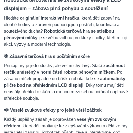
Robotická terčová hra se zvukovými efekty a LCD
displejem – zábava plná pohybu a soutěžení
Hledáte
originální interaktivní hračku
, která děti zabaví na
dlouhé hodiny a zároveň podpoří jejich postřeh, koordinaci a
soutěživého ducha?
Robotická terčová hra se střelbou
pěnovými míčky
je skvělou volbou pro kluky i holky, kteří milují
akci, výzvy a moderní technologie.
🎯 Zábavná terčová hra s počítáním skóre
Princip hry je jednoduchý, ale velmi chytlavý. Stačí
zasáhnout
terčík umístěný v horní části robota pěnovým míčkem
. Po
zásahu míček propadne do bříška robota, kde se
automaticky
přičte bod na přehledném LCD displeji
. Díky tomu mají děti
neustálý přehled o skóre a mohou mezi sebou pořádat napínavé
střelecké souboje.
🔊 Veselé zvukové efekty pro ještě větší zážitek
Každý úspěšný zásah je doprovázen
veselým zvukovým
efektem
, který děti motivuje ke zlepšování výkonu a dělá ze hry
ještě větší zábavu. Robot tak působí živě a interaktivně, což