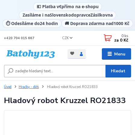
💶 Platba v
€
přímo na e-shopu
Zasíláme i na
Slovensko
dopravce
Zásilkovna
⏱️ Odesíláme do
24 hodin
🚚 Doprava zdarma nad
1000 Kč
0
ks
CZK
+420 704 015 667
za
0 Kč
Menu
Hledat
Úvod
Hračky - děti
Hladový robot Kruzzel RO21833
Hladový robot Kruzzel RO21833