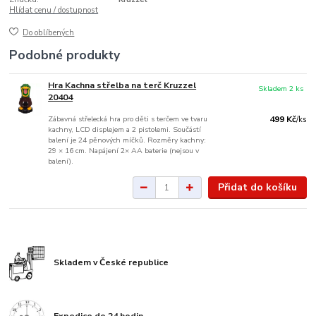
Hlídat cenu / dostupnost
Do oblíbených
Podobné produkty
Hra Kachna střelba na terč Kruzzel
Skladem 2 ks
20404
Zábavná střelecká hra pro děti s terčem ve tvaru
499 Kč
/
ks
kachny, LCD displejem a 2 pistolemi. Součástí
balení je 24 pěnových míčků. Rozměry kachny:
29 × 16 cm. Napájení 2× AA baterie (nejsou v
balení).
Přidat do košíku
Skladem v České republice