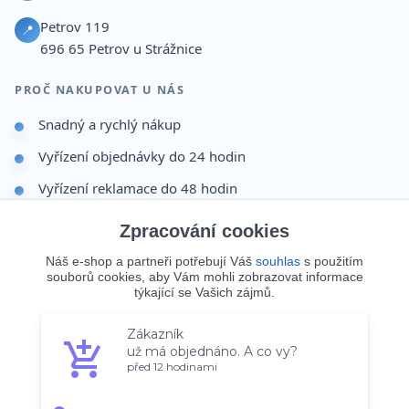
Petrov 119
📍
696 65
Petrov u Strážnice
PROČ NAKUPOVAT U NÁS
Snadný a rychlý nákup
Vyřízení objednávky do 24 hodin
Vyřízení reklamace do 48 hodin
Dárek po dokončení objednávky
Zpracování cookies
Odesíláme i na Slovensko
Náš e-shop a partneři potřebují Váš
souhlas
s použitím
souborů cookies, aby Vám mohli zobrazovat informace
Doprava 65 Kč nad 499 Kč
týkající se Vašich zájmů.
Zákazník
Souhlasím
Nastavení
už má objednáno. A co vy?
© 2026 Batohy123.cz. Všechna práva vyhrazena.
před 12 hodinami
Souhlas můžete odmítnout
zde
.