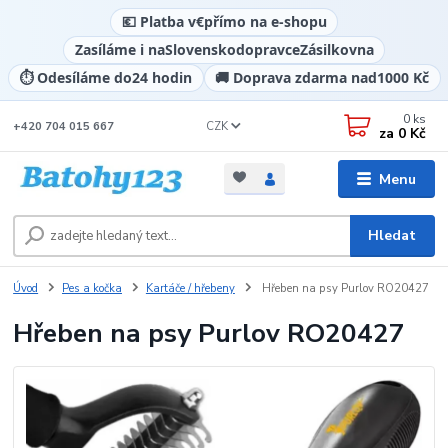
💶 Platba v
€
přímo na e-shopu
Zasíláme i na
Slovensko
dopravce
Zásilkovna
⏱️ Odesíláme do
24 hodin
🚚 Doprava zdarma nad
1000 Kč
0
ks
CZK
+420 704 015 667
za
0 Kč
Menu
Hledat
Úvod
Pes a kočka
Kartáče / hřebeny
Hřeben na psy Purlov RO20427
Hřeben na psy Purlov RO20427