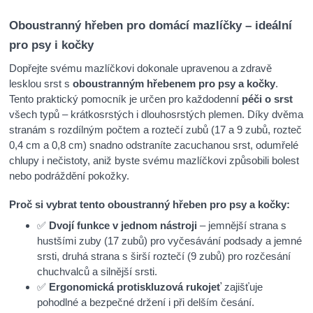
Oboustranný hřeben pro domácí mazlíčky – ideální
pro psy i kočky
Dopřejte svému mazlíčkovi dokonale upravenou a zdravě
lesklou srst s
oboustranným hřebenem pro psy a kočky
.
Tento praktický pomocník je určen pro každodenní
péči o srst
všech typů – krátkosrstých i dlouhosrstých plemen. Díky dvěma
stranám s rozdílným počtem a roztečí zubů (17 a 9 zubů, rozteč
0,4 cm a 0,8 cm) snadno odstraníte zacuchanou srst, odumřelé
chlupy i nečistoty, aniž byste svému mazlíčkovi způsobili bolest
nebo podráždění pokožky.
Proč si vybrat tento oboustranný hřeben pro psy a kočky:
✅
Dvojí funkce v jednom nástroji
– jemnější strana s
hustšími zuby (17 zubů) pro vyčesávání podsady a jemné
srsti, druhá strana s širší roztečí (9 zubů) pro rozčesání
chuchvalců a silnější srsti.
✅
Ergonomická protiskluzová rukojeť
zajišťuje
pohodlné a bezpečné držení i při delším česání.