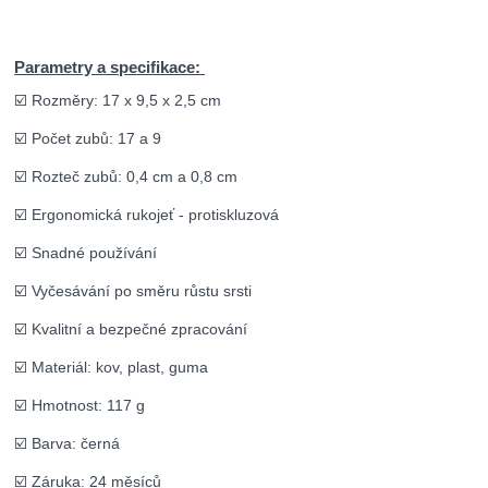
Parametry a specifikace:
☑️ Rozměry: 17 x 9,5 x 2,5 cm
☑️ Počet zubů: 17 a 9
☑️ Rozteč zubů: 0,4 cm a 0,8 cm
☑️ Ergonomická rukojeť - protiskluzová
☑️ Snadné používání
☑️ Vyčesávání po směru růstu srsti
☑️ Kvalitní a bezpečné zpracování
☑️ Materiál: kov, plast, guma
☑️ Hmotnost: 117 g
☑️ Barva: černá
☑️ Záruka: 24 měsíců