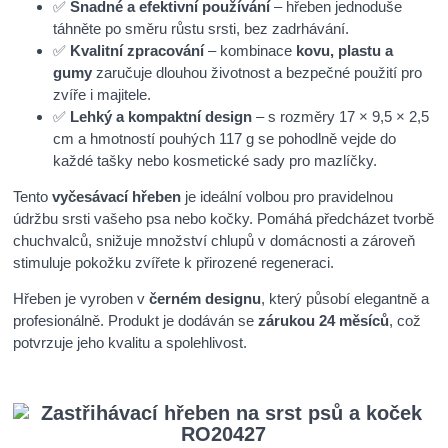
✅
Snadné a efektivní používání
– hřeben jednoduše
táhněte po směru růstu srsti, bez zadrhávání.
✅
Kvalitní zpracování
– kombinace
kovu, plastu a
gumy
zaručuje dlouhou životnost a bezpečné použití pro
zvíře i majitele.
✅
Lehký a kompaktní design
– s rozměry 17 × 9,5 × 2,5
cm a hmotností pouhých 117 g se pohodlně vejde do
každé tašky nebo kosmetické sady pro mazlíčky.
Tento
vyčesávací hřeben
je ideální volbou pro pravidelnou
údržbu srsti vašeho psa nebo kočky. Pomáhá předcházet tvorbě
chuchvalců, snižuje množství chlupů v domácnosti a zároveň
stimuluje pokožku zvířete k přirozené regeneraci.
Hřeben je vyroben v
černém designu
, který působí elegantně a
profesionálně. Produkt je dodáván se
zárukou 24 měsíců
, což
potvrzuje jeho kvalitu a spolehlivost.