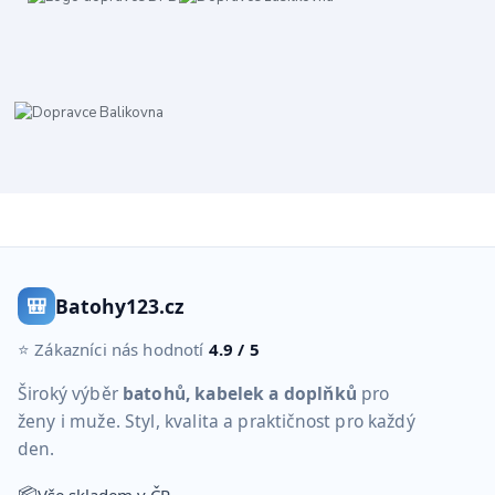
🎒
Batohy123.cz
⭐ Zákazníci nás hodnotí
4.9 / 5
Široký výběr
batohů, kabelek a doplňků
pro
ženy i muže. Styl, kvalita a praktičnost pro každý
den.
📦
Vše skladem v ČR