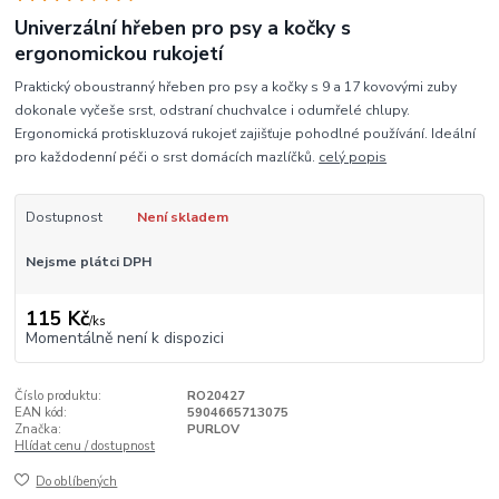
Univerzální hřeben pro psy a kočky s
ergonomickou rukojetí
Praktický oboustranný hřeben pro psy a kočky s 9 a 17 kovovými zuby
dokonale vyčeše srst, odstraní chuchvalce i odumřelé chlupy.
Ergonomická protiskluzová rukojeť zajišťuje pohodlné používání. Ideální
pro každodenní péči o srst domácích mazlíčků.
celý popis
Dostupnost
Není skladem
Nejsme plátci DPH
115 Kč
/
ks
Momentálně není k dispozici
Číslo produktu:
RO20427
EAN kód:
5904665713075
Značka:
PURLOV
Hlídat cenu / dostupnost
Do oblíbených