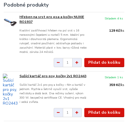
Podobné produkty
Hřeben na srst pro psa a kočky NUXIE
Skladem 4 ks
RO1937
Kvalitní zastřihovací hřeben na psí srst s 16
129 Kč
/
ks
nerezovými čepelemi a roztečí 5 mm. Ideální pro
krátko i dlouhosrstá plemena. Ergonomická
rukojeť, snadné používání, odstraňuje podsadu i
zacuchání. Materiál plast + kov, barvy růžová nebo
modrá, záruka 24 měsíců.
Přidat do košíku
Sušící kartáč pro psy, kočky 2v1 RO2443
Skladem 1 ks
Sušící kartáč 2v1 pro psy a kočky – fén a kartáč v
359 Kč
/
ks
jednom. Rychle a šetrně vysuší srst, vyčeše
nečistoty a dodá lesk. Dva režimy sušení, výkon
300 W, bezpečná certifikace CE. Vhodný pro malá
i velká zvířata.
Přidat do košíku