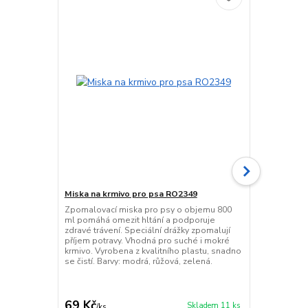
Miska na krmivo pro psa RO2349
Čistící kart
Zpomalovací miska pro psy o objemu 800
Samočistící k
ml pomáhá omezit hltání a podporuje
ergonomickou
zdravé trávení. Speciální drážky zpomalují
tlačítkem pr
příjem potravy. Vhodná pro suché i mokré
zubů jsou še
krmivo. Vyrobena z kvalitního plastu, snadno
dlouho i krá
se čistí. Barvy: modrá, růžová, zelená.
11 cm. Kvali
69 Kč
95 Kč
Skladem 11 ks
/
ks
/
ks