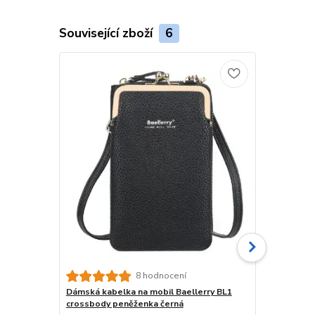
Související zboží
6
8 hodnocení
Dámská kabelka na mobil Baellerry BL1
Dámská tašt
crossbody peněženka černá
RO72C