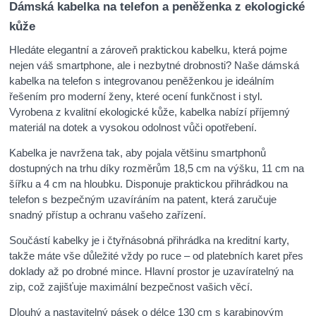
Dámská kabelka na telefon a peněženka z ekologické
kůže
Hledáte elegantní a zároveň praktickou kabelku, která pojme
nejen váš smartphone, ale i nezbytné drobnosti? Naše dámská
kabelka na telefon s integrovanou peněženkou je ideálním
řešením pro moderní ženy, které ocení funkčnost i styl.
Vyrobena z kvalitní ekologické kůže, kabelka nabízí příjemný
materiál na dotek a vysokou odolnost vůči opotřebení.
Kabelka je navržena tak, aby pojala většinu smartphonů
dostupných na trhu díky rozměrům 18,5 cm na výšku, 11 cm na
šířku a 4 cm na hloubku. Disponuje praktickou přihrádkou na
telefon s bezpečným uzavíráním na patent, která zaručuje
snadný přístup a ochranu vašeho zařízení.
Součástí kabelky je i čtyřnásobná přihrádka na kreditní karty,
takže máte vše důležité vždy po ruce – od platebních karet přes
doklady až po drobné mince. Hlavní prostor je uzavíratelný na
zip, což zajišťuje maximální bezpečnost vašich věcí.
Dlouhý a nastavitelný pásek o délce 130 cm s karabinovým