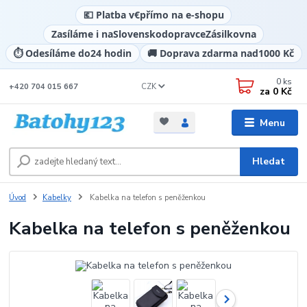
💶 Platba v
€
přímo na e-shopu
Zasíláme i na
Slovensko
dopravce
Zásilkovna
⏱️ Odesíláme do
24 hodin
🚚 Doprava zdarma nad
1000 Kč
0
ks
CZK
+420 704 015 667
za
0 Kč
Menu
Hledat
Úvod
Kabelky
Kabelka na telefon s peněženkou
Kabelka na telefon s peněženkou