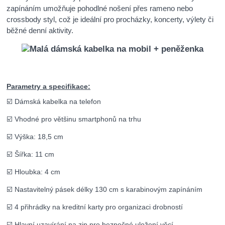
zapínáním umožňuje pohodlné nošení přes rameno nebo
crossbody styl, což je ideální pro procházky, koncerty, výlety či
běžné denní aktivity.
Parametry a specifikace:
☑️ Dámská kabelka na telefon
☑️ Vhodné pro většinu smartphonů na trhu
☑️ Výška: 18,5 cm
☑️ Šířka: 11 cm
☑️ Hloubka: 4 cm
☑️ Nastavitelný pásek délky 130 cm s karabinovým zapínáním
☑️ 4 přihrádky na kreditní karty pro organizaci drobností
☑️ Hlavní uzavírání na zip pro bezpečné uložení věcí