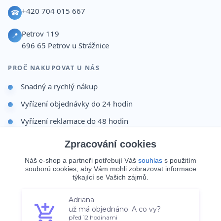
+420 704 015 667
☎
Petrov 119
📍
696 65
Petrov u Strážnice
PROČ NAKUPOVAT U NÁS
Snadný a rychlý nákup
Vyřízení objednávky do 24 hodin
Vyřízení reklamace do 48 hodin
Dárek po dokončení objednávky
Zpracování cookies
Odesíláme i na Slovensko
Náš e-shop a partneři potřebují Váš
souhlas
s použitím
souborů cookies, aby Vám mohli zobrazovat informace
Doprava 65 Kč nad 499 Kč
týkající se Vašich zájmů.
Adriana
Souhlasím
Nastavení
už má objednáno. A co vy?
© 2026 Batohy123.cz. Všechna práva vyhrazena.
před 12 hodinami