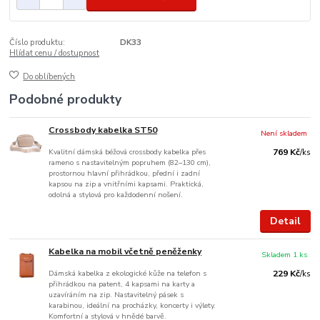
Číslo produktu:
DK33
Hlídat cenu / dostupnost
Do oblíbených
Podobné produkty
Crossbody kabelka ST50
Není skladem
Kvalitní dámská béžová crossbody kabelka přes
769 Kč
/
ks
rameno s nastavitelným popruhem (82–130 cm),
prostornou hlavní přihrádkou, přední i zadní
kapsou na zip a vnitřními kapsami. Praktická,
odolná a stylová pro každodenní nošení.
Detail
Kabelka na mobil včetně peněženky
Skladem 1 ks
Dámská kabelka z ekologické kůže na telefon s
229 Kč
/
ks
přihrádkou na patent, 4 kapsami na karty a
uzavíráním na zip. Nastavitelný pásek s
karabinou, ideální na procházky, koncerty i výlety.
Komfortní a stylová v hnědé barvě.