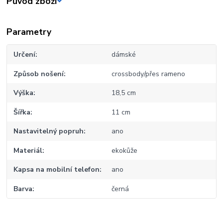
Původ zboží
Parametry
Určení
dámské
Způsob nošení
crossbody/přes rameno
Výška
18,5 cm
Šířka
11 cm
Nastavitelný popruh
ano
Materiál
ekokůže
Kapsa na mobilní telefon
ano
Barva
černá