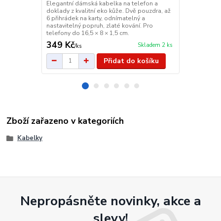
Elegantní dámská kabelka na telefon a
Praktická ma
doklady z kvalitní eko kůže. Dvě pouzdra, až
na telefon a
6 přihrádek na karty, odnímatelný a
hlavní a 2 me
nastavitelný popruh, zlaté kování. Pro
odnímatelný
telefony do 16,5 × 8 × 1,5 cm.
lehká a stylo
349 Kč
249 Kč
Skladem 2 ks
/
ks
/
ks
Přidat do košíku
Zboží zařazeno v kategoriích
Kabelky
Nepropásněte novinky, akce a
slevy!