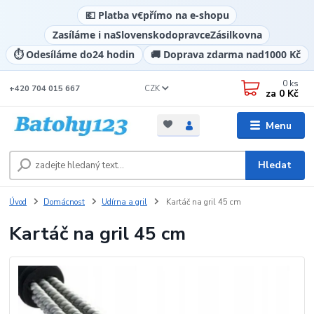
💶 Platba v
€
přímo na e-shopu
Zasíláme i na
Slovensko
dopravce
Zásilkovna
⏱️ Odesíláme do
24 hodin
🚚 Doprava zdarma nad
1000 Kč
0
ks
CZK
+420 704 015 667
za
0 Kč
Menu
Hledat
Úvod
Domácnost
Udírna a gril
Kartáč na gril 45 cm
Kartáč na gril 45 cm