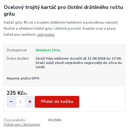
Ocelový trojitý kartáč pro čistění drátěného roštu
grilu
Kartáč grilu 45 cm s trojitým drátěným kartáčem a pohodlnou rukojetí.
Rychlé a efektivní čištění grilu i dalších povrchů. Kvalitní ocel a plast,
háček pro zavěšení.
celý popis
Dostupnost
Skladem 10 ks
Doba dodání
Zboží Vám můžeme doručit již 11.08.2026 do 17:00.
Stačí, když zboží objednáte nejpozději do zítra do
24:00
Nejsme plátci DPH
225 Kč
/
ks
Přidat do košíku
Číslo produktu:
RO2565
Hlídat cenu / dostupnost