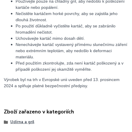
Používejte pouze na chladný gril, aby nedošlo k poškození
kartáče nebo popálení.
Nečistěte kartáčem horké povrchy, aby se zajistila jeho
dlouhá životnost.
Po použití důkladně vyčistěte kartáč, aby se zabránilo
hromadění nečistot.
Uchovávejte kartáč mimo dosah dětí.
Nenechávejte kartáč vystavený přímému slunečnímu záření
nebo extrémním teplotám, aby nedošlo k deformaci
materiálu.
Před použitím zkontrolujte, zda není kartáč poškozený a v
případě poškození jej okamžitě vyměňte.
Výrobek byl na trh v Evropské unii uveden před 13. prosincem
2024 a splňuje platné bezpečnostní předpisy.
Zboží zařazeno v kategoriích
Udírna a gril