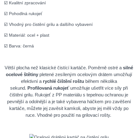
☑️ Kvalitní zpracování
☑️ Pohodlná rukojeť
☑️ Vhodný pro čistění grilu a dalšího vybavení
☑️ Materiál: ocel + plast
☑️ Barva: černá
Větší plocha než klasické čistící kartáče. Poměrně ostré a
silné
ocelové štětiny
pletené zesíleným ocelovým drátem umožňují
efektivní a
rychlé čištění roštu
během několika
sekund.
Profilovaná rukojeť
umožňuje ušetřit více síly při
čištění grilu. Rukojeť z PP materiálu s tepelnou ochranou je
pevnější a odolnější a je také vybavena háčkem pro zavěšení
kartáče, můžete jej zavěsit kamkoli, abyste jej měli vždy po
ruce. Vhodné pro použití na grilovací rošty.