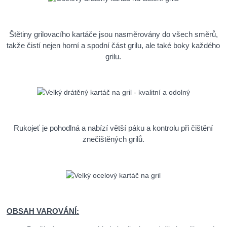
Štětiny grilovacího kartáče jsou nasměrovány do všech směrů,
takže čistí nejen horní a spodní část grilu, ale také boky každého
grilu.
Rukojeť je pohodlná a nabízí větší páku a kontrolu při čištění
znečištěných grilů.
OBSAH VAROVÁNÍ: