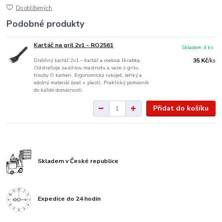
Do oblíbených
Podobné produkty
Kartáč na gril 2v1 - RO2561
Skladem 4 ks
Drátěný kartáč 2v1 – kartáč a ocelová škrabka.
35 Kč
/
ks
Odstraňuje zaschlou mastnotu a saze z grilu,
trouby či kamen. Ergonomická rukojeť, lehký a
odolný materiál (ocel + plast). Praktický pomocník
do každé domácnosti.
Přidat do košíku
Skladem v České republice
Expedice do 24 hodin