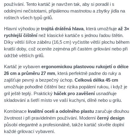
používání. Tento kartáč je navržen tak, aby si poradil i s
odolnými nečistotami, připálenou mastnotou a zbytky jídla na
roštech všech typů grilů.
Hlavní výhodou je
trojitá drátěná hlava
, která umožňuje
až 3×
rychlejší čištění
než klasické kartáče s jednou řadou štětin.
Díky větší šířce záběru (16,5 cm) vyčistíte větší plochu během
kratší doby, což oceníte zejména při častém grilování nebo při
údržbě větších grilů.
Kartáč je vybaven
ergonomickou plastovou rukojetí o délce
26 cm a průměru 27 mm
, která perfektně padne do ruky a
zajišťuje pevný a bezpečný úchop.
Celková délka 45 cm
umožňuje pohodlné čištění bez rizika popálení rukou, i když je
gril ještě teplý. Praktický
háček pro zavěšení
usnadňuje
skladování a šetří místo ve vaší kuchyni, dílně nebo u grilu.
Kombinace
kvalitní oceli a odolného plastu
zaručuje dlouhou
životnost i při pravidelném používání. Moderní
černý design
působí elegantně a profesionálně, takže kartáč skvěle doplní
každé grilovací vybavení.