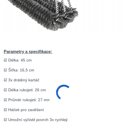
Parametry a specifikace:
☑️ Délka: 45 cm
☑️ Šířka: 16,5 cm
☑️ 3x drátěný kartáč
☑️ Délka rukojeti: 26 cm
☑️ Průměr rukojeti: 27 mm
☑️ Háček pro zavěšení
☑️ Umožní vyčistit povrch 3x rychleji