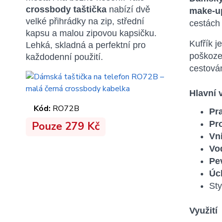
crossbody taštička
nabízí dvě
make-up
velké přihrádky na zip, střední
cestách
kapsu a malou zipovou kapsičku.
Kufřík 
Lehká, skladná a perfektní pro
poškoze
každodenní použití.
cestován
Hlavní 
Kód:
RO72B
Pr
Pouze 279 Kč
Pr
Vni
Vo
Pe
Úc
Sty
Využití