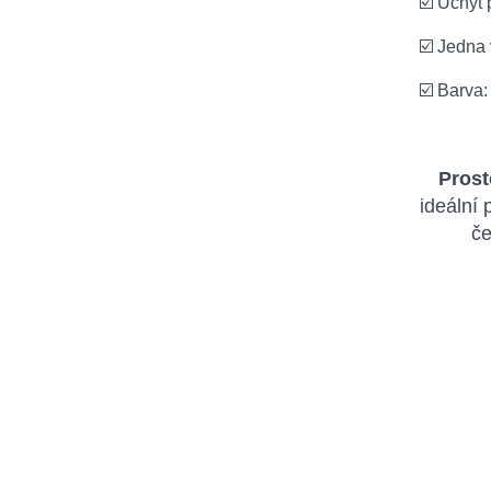
☑️ Úchyt
☑️ Jedna 
☑️ Barva:
Prost
ideální
če