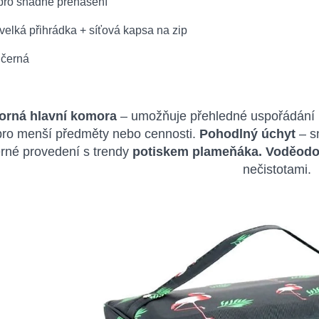
 pro snadné přenášení
velká přihrádka + síťová kapsa na zip
 černá
orná hlavní komora
– umožňuje přehledné uspořádání 
 pro menší předměty nebo cennosti.
Pohodlný úchyt
– s
rné provedení s trendy
potiskem plameňáka. Voděodol
nečistotami.