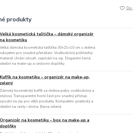
Do 
é produkty
Velká kosmetická taštička – dámský organizér
na kosmetiku
Velká dámská kosmetická taštička 30×21×10 cm s dvěma
rukojetmi pro snadné přenášení. Voděodolný průhledný
materiál chrání obsah, zapínání na zip. Elegantní černá,
ideální na make-up a cestovní doplňky.
Kufřík na kosmetiku – organizér na make-up,
zelený
Dámský kosmetický kufřík se dvěma patry, voděodolný a
stylový. Transparentní horní část pro snadný přístup,
spodní na zip pro větší produkty. Kompaktní, praktický a
ideální na cesty i doma. Barva zelená.
Organizér na kosmetiku – box na make-up a
doplňky