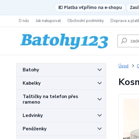
💶 Platba v
€
přímo na e-shopu
Zasí
O nás
Jak nakupovat
Obchodní podmínky
Doprava a plat
Úvod
O
Batohy
Kosm
Kabelky
Taštičky na telefon přes
rameno
Ledvinky
Peněženky