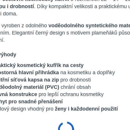
u i drobností
. Díky kompaktní velikosti a praktickému
 i doma.
je vyroben z odolného
voděodolného syntetického mate
ním. Elegantní černý design s motivem plameňáků působí
í.
výhody
aktický kosmetický kufřík na cesty
ostorná hlavní přihrádka
na kosmetiku a doplňky
třní síťová kapsa na zip
pro drobnosti
děodolný materiál (PVC)
chrání obsah
vná konstrukce
pro lepší ochranu kosmetiky
hyt pro snadné přenášení
lový design vhodný pro
ženy i každodenní použití