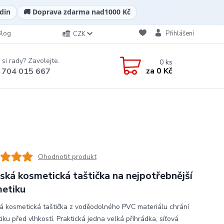
din
🚚 Doprava zdarma nad
1000 Kč
Blog
Přihlášení
CZK
 si rady? Zavolejte.
0
ks
za
0 Kč
 704 015 667
Ohodnotit produkt
ká kosmetická taštička na nejpotřebnější
etiku
 kosmetická taštička z voděodolného PVC materiálu chrání
ku před vlhkostí. Praktická jedna velká přihrádka, síťová