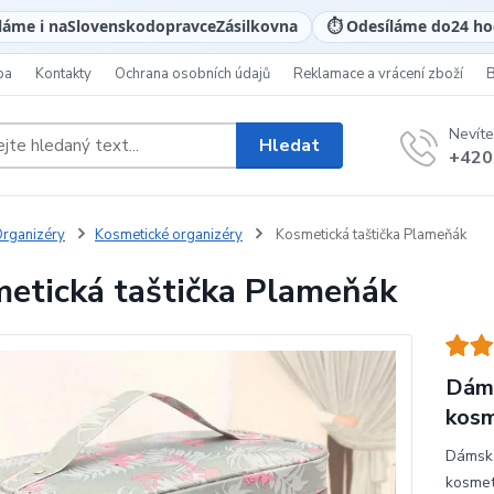
láme i na
Slovensko
dopravce
Zásilkovna
⏱️ Odesíláme do
24 ho
ba
Kontakty
Ochrana osobních údajů
Reklamace a vrácení zboží
Nevíte
Hledat
+420
rganizéry
Kosmetické organizéry
Kosmetická taštička Plameňák
etická taštička Plameňák
Dáms
kosm
Dámská
kosmeti