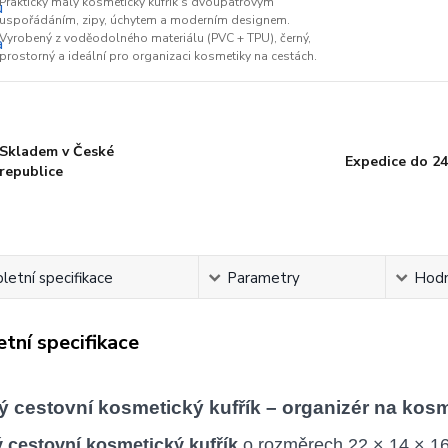
Praktický malý kosmetický kufřík s dvoupatrovým
uspořádáním, zipy, úchytem a moderním designem.
Vyrobený z voděodolného materiálu (PVC + TPU), černý,
prostorný a ideální pro organizaci kosmetiky na cestách.
Skladem v České
Expedice do 24
republice
etní specifikace
Parametry
Hodn
tní specifikace
 cestovní kosmetický kufřík – organizér na kos
cestovní kosmetický kufřík
o rozměrech 22 × 14 × 16 