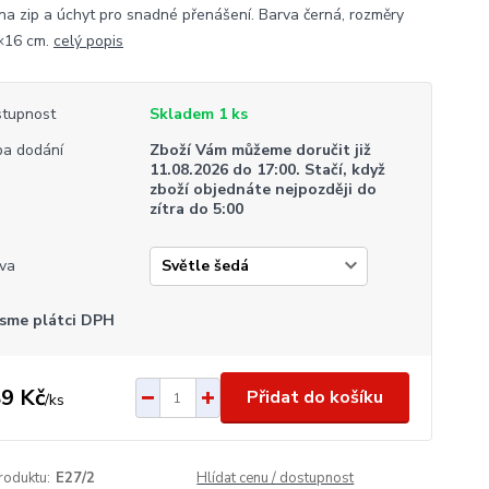
na zip a úchyt pro snadné přenášení. Barva černá, rozměry
×16 cm.
celý popis
tupnost
Skladem 1 ks
a dodání
Zboží Vám můžeme doručit již
11.08.2026 do 17:00. Stačí, když
zboží objednáte nejpozději do
zítra do 5:00
va
sme plátci DPH
9 Kč
Přidat do košíku
/
ks
roduktu:
E27/2
Hlídat cenu / dostupnost