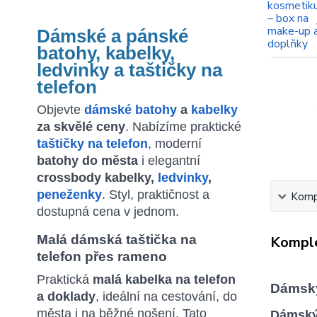
Dámské a pánské
batohy, kabelky,
ledvinky a taštičky na
telefon
Objevte
dámské batohy
a
kabelky
za skvělé ceny
. Nabízíme praktické
taštičky na telefon
, moderní
batohy do města
i elegantní
crossbody kabelky,
ledvinky
,
peneženky
. Styl, praktičnost a
Kompl
dostupná cena v jednom.
Malá dámská taštička na
Komple
telefon přes rameno
Praktická
malá kabelka na telefon
Dámský
a doklady
, ideální na cestování, do
města i na běžné nošení. Tato
Dámský 