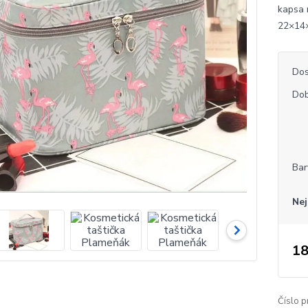
kapsa 
22×14
Dos
Dob
Bar
Nej
18
Číslo p