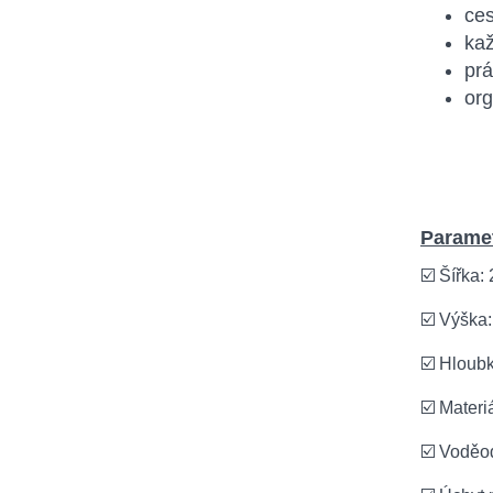
ces
kaž
prá
or
Paramet
☑️ Šířka:
☑️ Výška
☑️ Hloub
☑️ Materi
☑️ Voděod