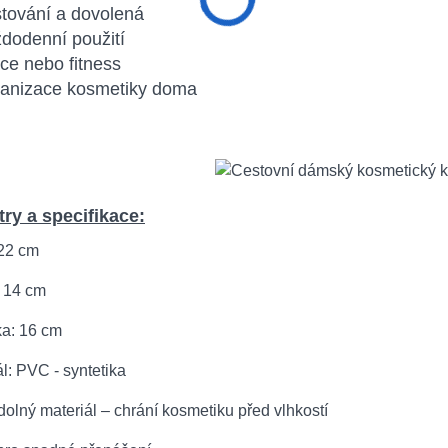
tování a dovolená
dodenní použití
ce nebo fitness
ganizace kosmetiky doma
ry a specifikace:
 22 cm
: 14 cm
ka: 16 cm
ál: PVC - syntetika
olný materiál – chrání kosmetiku před vlhkostí