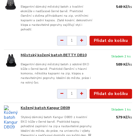
Elegantní dámský městský batoh z kvalitní
549 Kč
/
ks
ekokůže v nadčasové černé barvě. Praktické
členění s dvěma přihrádkami na zip, vnitřními
kapsami a zadní kapsou. Zlaté kování, dekorativní
klopa a nastavitelné popruhy zajišťují styl i
pohodlí.
Přidat do košíku
Městský kožený batoh BETTY DB10
Skladem 2 ks
Elegantní dámský městský batoh z odolné EKO
589 Kč
/
ks
kůže v černé barvě. Praktické členění s hlavní
komorou, několika kapsami na zip, klopou a
nastavitelnými popruhy. Ideální do města, práce i
na volný čas.
Přidat do košíku
Kožený batoh Kangur DB09
Skladem 1 ks
Stylový dámský batoh Kangur DB09 z kvalitní
579 Kč
/
ks
EKO kůže v černé barvě. Praktické kapsy,
pohodlné zapínání na zip a nastavitelné popruhy.
Ideální do města, do práce, na univerzitu i výlety.
Elegantní a nadčasový doplněk pro každý den. 🎒