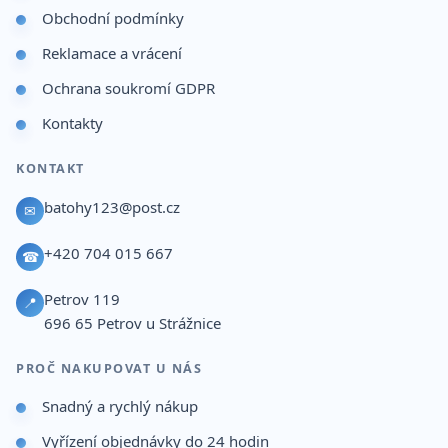
Obchodní podmínky
Reklamace a vrácení
Ochrana soukromí GDPR
Kontakty
KONTAKT
batohy123@post.cz
✉
+420 704 015 667
☎
Petrov 119
📍
696 65
Petrov u Strážnice
PROČ NAKUPOVAT U NÁS
Snadný a rychlý nákup
Vyřízení objednávky do 24 hodin