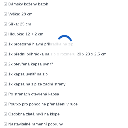
☑️ Dámský kožený batoh
☑️ Výška: 28 cm
☑️ Šířka: 25 cm
☑️ Hloubka: 12 + 2 cm
☑️ 1x prostorná hlavní přihrádka na zip
☑️ 1x přední přihrádka na zip o rozměru 20 x 23 x 2,5 cm
☑️ 2x otevřená kapsa uvnitř
☑️ 1x kapsa uvnitř na zip
☑️ 1x kapsa na zip ze zadní strany
☑️ Po stranách otevřená kapsa
☑️ Poutko pro pohodlné přenášení v ruce
☑️ Ozdobná zlatá myš na klopě
☑️ Nastavitelné ramenní popruhy