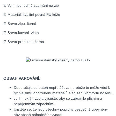
☑️ Velmi pohodlné zapínání na zip
☑️ Materiál: kvalitní pevná PU kůže
☑️ Barva zipu: černá
☑️ Barva kování: zlatá
☑️ Barva produktu: černá
OBSAH VAROVÁNÍ:
Doporučuje se batoh nepřetěžovat, protože to může vést k
rychlejšímu opotřebení materiálů a snížení komfortu nošení.
Je-li mokrý - zcela vysušte, aby se zabránilo plísním a
nepříjemným zápachům.
Ujistěte se, že jsou všechny popruhy bezpečně upevněny,
aby obsah náhodně nevypadl.