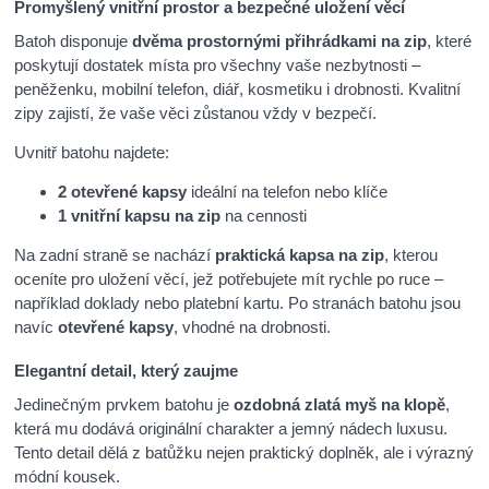
Promyšlený vnitřní prostor a bezpečné uložení věcí
Batoh disponuje
dvěma prostornými přihrádkami na zip
, které
poskytují dostatek místa pro všechny vaše nezbytnosti –
peněženku, mobilní telefon, diář, kosmetiku i drobnosti. Kvalitní
zipy zajistí, že vaše věci zůstanou vždy v bezpečí.
Uvnitř batohu najdete:
2 otevřené kapsy
ideální na telefon nebo klíče
1 vnitřní kapsu na zip
na cennosti
Na zadní straně se nachází
praktická kapsa na zip
, kterou
oceníte pro uložení věcí, jež potřebujete mít rychle po ruce –
například doklady nebo platební kartu. Po stranách batohu jsou
navíc
otevřené kapsy
, vhodné na drobnosti.
Elegantní detail, který zaujme
Jedinečným prvkem batohu je
ozdobná zlatá myš na klopě
,
která mu dodává originální charakter a jemný nádech luxusu.
Tento detail dělá z batůžku nejen praktický doplněk, ale i výrazný
módní kousek.