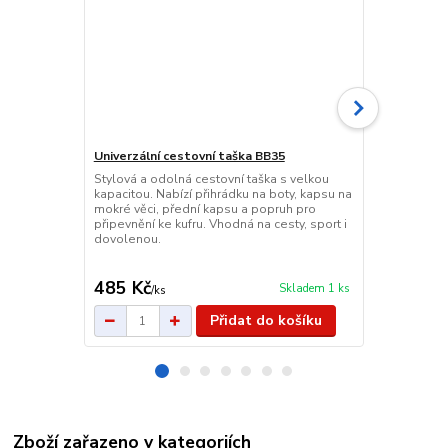
Univerzální cestovní taška BB35
Sportovní c
Stylová a odolná cestovní taška s velkou
Sportovní t
kapacitou. Nabízí přihrádku na boty, kapsu na
nylonu s boč
mokré věci, přední kapsu a popruh pro
nastaviteln
připevnění ke kufru. Vhodná na cesty, sport i
na zádech. Pr
dovolenou.
posilovny i n
485 Kč
439 Kč
Skladem 1 ks
/
ks
/
ks
Přidat do košíku
Zboží zařazeno v kategoriích