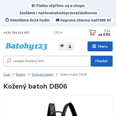
💶 Platba v
€
přímo na e-shopu
Zasíláme i na
Slovensko
dopravce
Zásilkovna
⏱️ Odesíláme do
24 hodin
🚚 Doprava zdarma nad
1000 Kč
0
ks
CZK
+420 704 015 667
za
0 Kč
Menu
Hledat
Úvod
Batohy
Dámské batohy
Kožený batoh DB06
Kožený batoh DB06