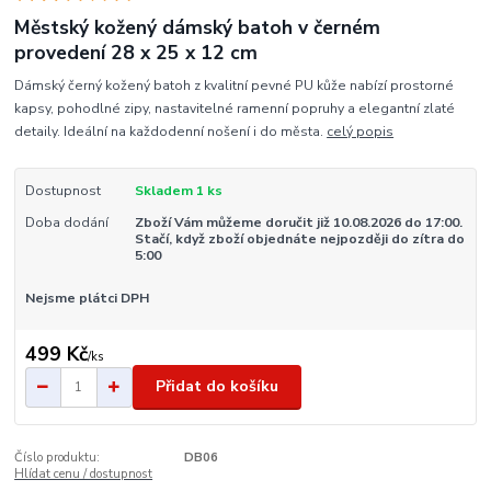
Městský kožený dámský batoh v černém
provedení 28 x 25 x 12 cm
Dámský černý kožený batoh z kvalitní pevné PU kůže nabízí prostorné
kapsy, pohodlné zipy, nastavitelné ramenní popruhy a elegantní zlaté
detaily. Ideální na každodenní nošení i do města.
celý popis
Dostupnost
Skladem 1 ks
Doba dodání
Zboží Vám můžeme doručit již 10.08.2026 do 17:00.
Stačí, když zboží objednáte nejpozději do zítra do
5:00
Nejsme plátci DPH
499 Kč
/
ks
Přidat do košíku
Číslo produktu:
DB06
Hlídat cenu / dostupnost