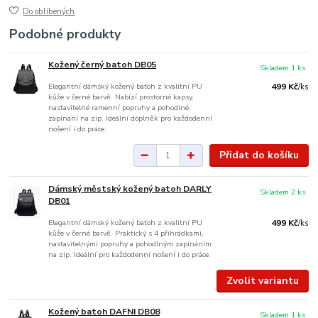
Do oblíbených
Podobné produkty
Kožený černý batoh DB05
Skladem 1 ks
Elegantní dámský kožený batoh z kvalitní PU
499 Kč
/
ks
kůže v černé barvě. Nabízí prostorné kapsy,
nastavitelné ramenní popruhy a pohodlné
zapínání na zip. Ideální doplněk pro každodenní
nošení i do práce.
Přidat do košíku
Dámský městský kožený batoh DARLY
Skladem 2 ks
DB01
Elegantní dámský kožený batoh z kvalitní PU
499 Kč
/
ks
kůže v černé barvě. Praktický s 4 přihrádkami,
nastavitelnými popruhy a pohodlným zapínáním
na zip. Ideální pro každodenní nošení i do práce.
Zvolit variantu
Kožený batoh DAFNI DB08
Skladem 1 ks