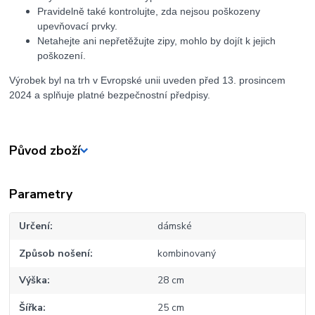
Pravidelně také kontrolujte, zda nejsou poškozeny
upevňovací prvky.
Netahejte ani nepřetěžujte zipy, mohlo by dojít k jejich
poškození.
Výrobek byl na trh v Evropské unii uveden před 13. prosincem
2024 a splňuje platné bezpečnostní předpisy.
Původ zboží
Parametry
Určení
dámské
Způsob nošení
kombinovaný
Výška
28 cm
Šířka
25 cm