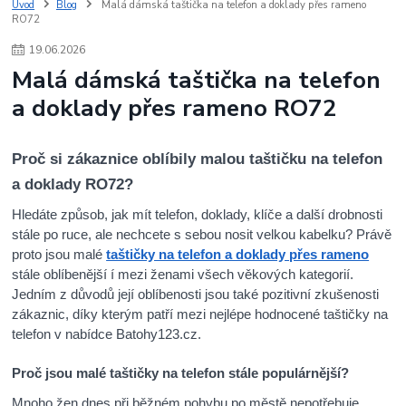
Úvod
Blog
Malá dámská taštička na telefon a doklady přes rameno
RO72
19
.
06
.
2026
Malá dámská taštička na telefon
a doklady přes rameno RO72
Proč si zákaznice oblíbily malou taštičku na telefon
a doklady RO72?
Hledáte způsob, jak mít telefon, doklady, klíče a další drobnosti
stále po ruce, ale nechcete s sebou nosit velkou kabelku? Právě
proto jsou malé
taštičky na telefon a doklady přes rameno
stále oblíbenější í mezi ženami všech věkových kategorií.
Jedním z důvodů její oblíbenosti jsou také pozitivní zkušenosti
zákaznic, díky kterým patří mezi nejlépe hodnocené taštičky na
telefon v nabídce Batohy123.cz.
Proč jsou malé taštičky na telefon stále populárnější?
Mnoho žen dnes při běžném pohybu po městě nepotřebuje