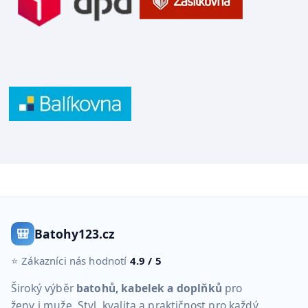
🎒
Batohy123.cz
⭐ Zákazníci nás hodnotí
4.9 / 5
Široký výběr
batohů, kabelek a doplňků
pro
ženy i muže. Styl, kvalita a praktičnost pro každý