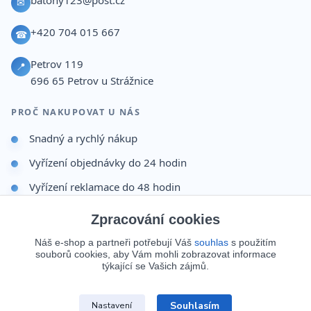
batohy123@post.cz
✉
+420 704 015 667
☎
Petrov 119
📍
696 65
Petrov u Strážnice
PROČ NAKUPOVAT U NÁS
Snadný a rychlý nákup
Vyřízení objednávky do 24 hodin
Vyřízení reklamace do 48 hodin
Dárek po dokončení objednávky
Zpracování cookies
Odesíláme i na Slovensko
Náš e-shop a partneři potřebují Váš
souhlas
s použitím
souborů cookies, aby Vám mohli zobrazovat informace
Doprava 65 Kč nad 499 Kč
týkající se Vašich zájmů.
Souhlasím
Nastavení