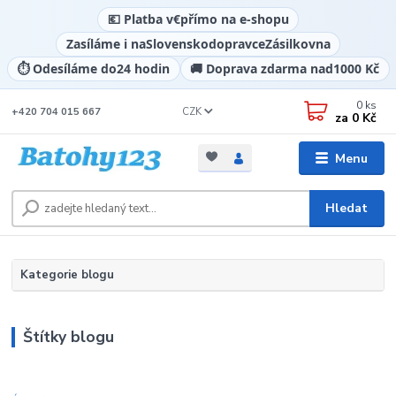
💶 Platba v
€
přímo na e-shopu
Zasíláme i na
Slovensko
dopravce
Zásilkovna
⏱️ Odesíláme do
24 hodin
🚚 Doprava zdarma nad
1000 Kč
0
ks
CZK
+420 704 015 667
za
0 Kč
Menu
Hledat
Kategorie blogu
Štítky blogu