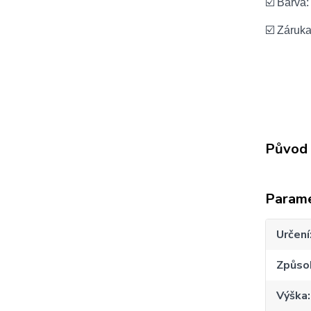
☑️ Barva
☑️ Záruk
Původ 
Param
Určení
Způso
Výška