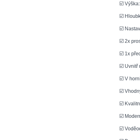
☑️ Výška
☑️ Hloub
☑️ Nasta
☑️ 2x pro
☑️ 1x pře
☑️ Uvnitř
☑️ V horn
☑️ Vhodný
☑️ Kvalit
☑️ Moder
☑️ Voděod