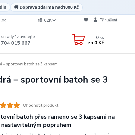
din
🚚 Doprava zdarma nad
1000 Kč
Blog
Přihlášení
CZK
 si rady? Zavolejte.
0
ks
za
0 Kč
 704 015 667
 – sportovní batoh se 3 kapsami
á – sportovní batoh se 3
Ohodnotit produkt
tovní batoh přes rameno se 3 kapsami na
a nastavitelným popruhem