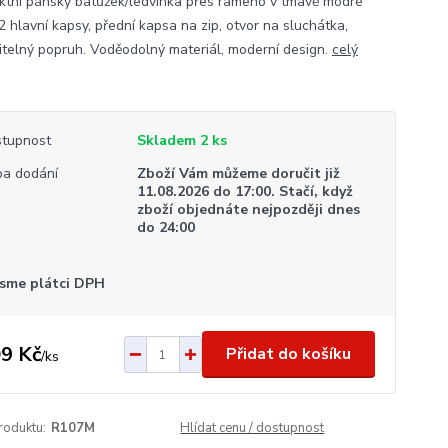
tní pánský batůžek/ledvinka přes rameno v tmavě modré
2 hlavní kapsy, přední kapsa na zip, otvor na sluchátka,
itelný popruh. Voděodolný materiál, moderní design.
celý
tupnost
Skladem 2 ks
a dodání
Zboží Vám můžeme doručit již
11.08.2026 do 17:00. Stačí, když
zboží objednáte nejpozději dnes
do 24:00
sme plátci DPH
9 Kč
Přidat do košíku
/
ks
roduktu:
R107M
Hlídat cenu / dostupnost