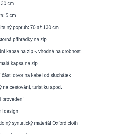
: 30 cm
ka: 5 cm
vitelný popruh: 70 až 130 cm
storná přihrádky na zip
dní kapsa na zip -. vhodná na drobnosti
 malá kapsa na zip
í části otvor na kabel od sluchátek
 na cestování, turistiku apod.
ní provedení
ní design
olný syntetický materiál Oxford cloth