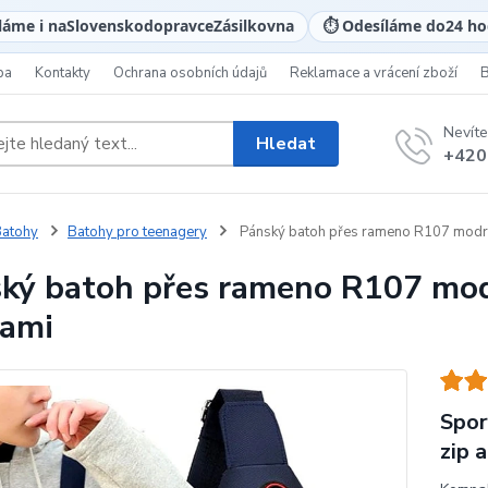
láme i na
Slovensko
dopravce
Zásilkovna
⏱️ Odesíláme do
24 ho
ba
Kontakty
Ochrana osobních údajů
Reklamace a vrácení zboží
Nevíte
Hledat
+420
atohy
Batohy pro teenagery
Pánský batoh přes rameno R107 modrá
ký batoh přes rameno R107 modr
ami
Spor
zip 