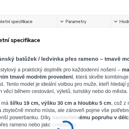
etní specifikace
Parametry
Hodn
tní specifikace
ánský batůžek / ledvinka přes rameno – tmavě mod
 stylový a praktický doplněk pro každodenní nošení –
ma
tním tmavě modrém provedení
, která skvěle kombinuj
t. Tento model je ideální volbou pro muže, kteří hledaj
 věcí během cestování, výletů, turistiky nebo do města.
k má
šířku 19 cm, výšku 30 cm a hloubku 5 cm
, což z
 zbytečně mnoho místa, ale zároveň pojme vše potřebné 
nší powerbanku. Díky
nastavitelnému popruhu v délc
přes rameno nebo jako crossbody.