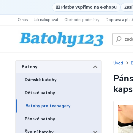
💶 Platba v
€
přímo na e-shopu
Zasí
O nás
Jak nakupovat
Obchodní podmínky
Doprava a plat
Úvod
B
Batohy
Páns
Dámské batohy
kaps
Dětské batohy
Batohy pro teenagery
Pánské batohy
Školní batohy