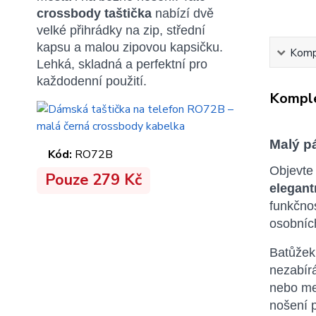
crossbody taštička
nabízí dvě
velké přihrádky na zip, střední
kapsu a malou zipovou kapsičku.
Kompl
Lehká, skladná a perfektní pro
každodenní použití.
Komple
Malý p
Kód:
RO72B
Objevte
Pouze 279 Kč
elegan
funkčnos
osobních
Batůže
nezabírá
nebo me
nošení 