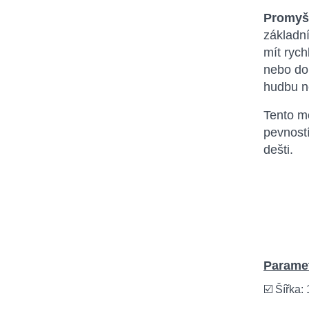
Promyšl
základní
mít rych
nebo dok
hudbu n
Tento m
pevnost
dešti.
Paramet
☑️ Šířka: