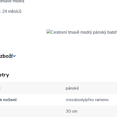
: tmavě modrá
a: 24 měsíců
zboží
etry
pánské
b nošení
crossbody/přes rameno
30 cm