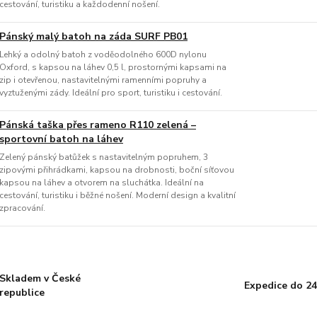
cestování, turistiku a každodenní nošení.
Pánský malý batoh na záda SURF PB01
Lehký a odolný batoh z voděodolného 600D nylonu
Oxford, s kapsou na láhev 0,5 l, prostornými kapsami na
zip i otevřenou, nastavitelnými ramenními popruhy a
vyztuženými zády. Ideální pro sport, turistiku i cestování.
Pánská taška přes rameno R110 zelená –
sportovní batoh na láhev
Zelený pánský batůžek s nastavitelným popruhem, 3
zipovými přihrádkami, kapsou na drobnosti, boční síťovou
kapsou na láhev a otvorem na sluchátka. Ideální na
cestování, turistiku i běžné nošení. Moderní design a kvalitní
zpracování.
Skladem v České
Expedice do 24
republice