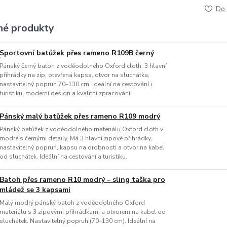
Do 
é produkty
Sportovní batůžek přes rameno R109B černý
Pánský černý batoh z voděodolného Oxford cloth, 3 hlavní
přihrádky na zip, otevřená kapsa, otvor na sluchátka,
nastavitelný popruh 70–130 cm. Ideální na cestování i
turistiku, moderní design a kvalitní zpracování.
Pánský malý batůžek přes rameno R109 modrý
Pánský batůžek z voděodolného materiálu Oxford cloth v
modré s černými detaily. Má 3 hlavní zipové přihrádky,
nastavitelný popruh, kapsu na drobnosti a otvor na kabel
od sluchátek. Ideální na cestování a turistiku.
Batoh přes rameno R10 modrý – sling taška pro
mládež se 3 kapsami
Malý modrý pánský batoh z voděodolného Oxford
materiálu s 3 zipovými přihrádkami a otvorem na kabel od
sluchátek. Nastavitelný popruh (70–130 cm). Ideální na