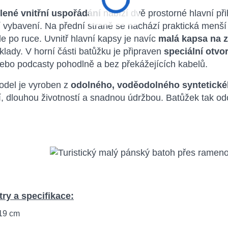
ené vnitřní uspořádání
nabízí dvě prostorné hlavní při
 vybavení. Na přední straně se nachází praktická menší
le po ruce. Uvnitř hlavní kapsy je navíc
malá kapsa na z
lady. V horní části batůžku je připraven
speciální otvo
ebo podcasty pohodlně a bez překážejících kabelů.
odel je vyroben z
odolného, voděodolného syntetickéh
í, dlouhou životností a snadnou údržbou. Batůžek tak 
ry a specifikace:
 19 cm