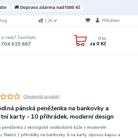
din
🚚 Doprava zdarma nad
1000 Kč
Blog
Přihlášení
CZK
 si rady? Zavolejte.
0
ks
za
0 Kč
 704 015 667
Ohodnotit produkt
dlná pánská peněženka na bankovky a
itní karty - 10 přihrádek, moderní design
 peněženka z ekologické voděodolné kůže v moderním
u. Nabízí 2 přihrádky na bankovky, 6 na karty, zipovou kapsu a