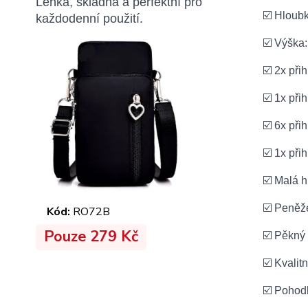
Lehká, skladná a perfektní pro
☑️ Hloubk
každodenní použití.
☑️ Výška:
☑️ 2x př
☑️ 1x při
☑️ 6x při
☑️ 1x při
☑️ Malá 
☑️ Peněž
Kód:
RO72B
Pouze 279 Kč
☑️ Pěkný
☑️ Kvalit
☑️ Pohodl