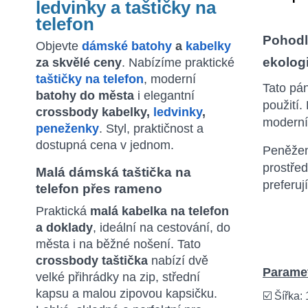
ledvinky a taštičky na
telefon
Pohodl
Objevte
dámské batohy
a
kabelky
ekolog
za skvělé ceny
. Nabízíme praktické
taštičky na telefon
, moderní
Tato pán
batohy do města
i elegantní
použití.
crossbody kabelky,
ledvinky
,
moderní
peneženky
. Styl, praktičnost a
dostupná cena v jednom.
Peněženk
prostřed
Malá dámská taštička na
preferu
telefon přes rameno
Praktická
malá kabelka na telefon
a doklady
, ideální na cestování, do
města i na běžné nošení. Tato
crossbody taštička
nabízí dvě
Paramet
velké přihrádky na zip, střední
kapsu a malou zipovou kapsičku.
☑️ Šířka: