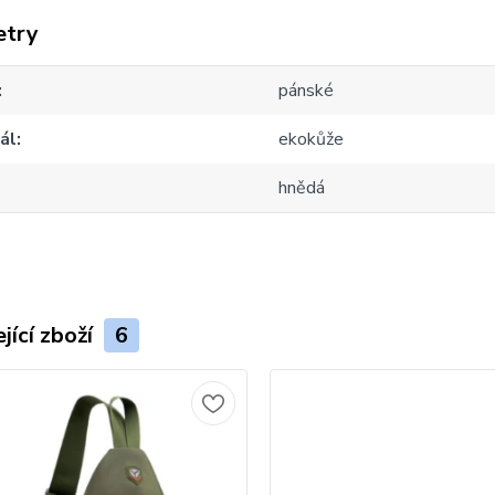
etry
pánské
ál
ekokůže
hnědá
jící zboží
6