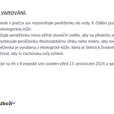
 VAROVÁNÍ:
erte v pračce ani neponořujte peněženku do vody. K čištění pou
 ekologickou kůži.
žujte peněženku mimo přímé sluneční světlo, aby se předešlo je
ystavujte peněženku dlouhodobému vlhku nebo mokru, aby ned
ěženka je vyrobena z ekologické kůže, která je šetrná k životnímu 
žovat, aby si zachovala svůj vzhled.
yl na trh v Evropské unii uveden před 13. prosincem 2024 a sp
zboží