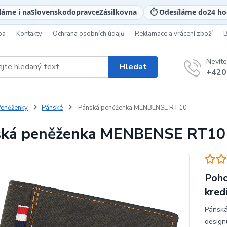
láme i na
Slovensko
dopravce
Zásilkovna
⏱️ Odesíláme do
24 ho
ba
Kontakty
Ochrana osobních údajů
Reklamace a vrácení zboží
Nevíte
Hledat
+420
eněženky
Pánské
Pánská peněženka MENBENSE RT10
ská peněženka MENBENSE RT10
Poho
kred
Pánská
design