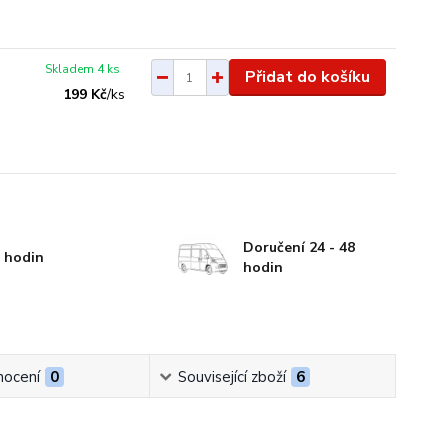
Skladem 4 ks
Přidat do košíku
199 Kč
/
ks
Doručení 24 - 48
 hodin
hodin
ocení
0
Související zboží
6