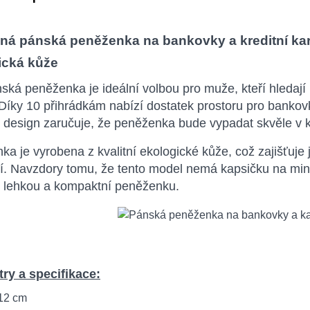
ná pánská peněženka na bankovky a kreditní kart
ická kůže
ská peněženka je ideální volbou pro muže, kteří hledaj
 Díky 10 přihrádkám nabízí dostatek prostoru pro bankovk
 design zaručuje, že peněženka bude vypadat skvěle v k
a je vyrobena z kvalitní ekologické kůže, což zajišťuje j
í. Navzdory tomu, že tento model nemá kapsičku na minc
jí lehkou a kompaktní peněženku.
ry a specifikace:
 12 cm