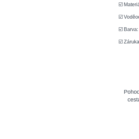
☑️ Materi
☑️ Voděo
☑️ Barva
☑️ Záruk
Pohodl
cest