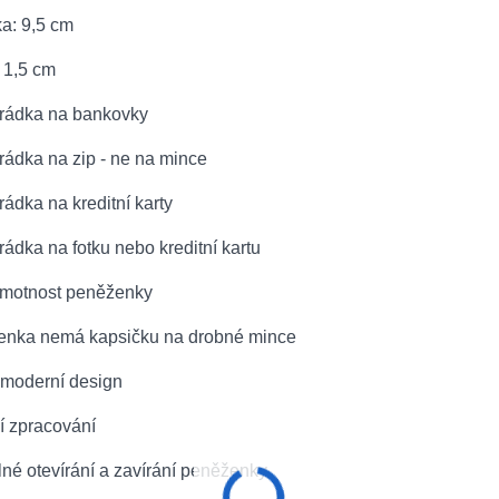
a: 9,5 cm
 1,5 cm
ihrádka na bankovky
hrádka na zip - ne na mince
hrádka na kreditní karty
hrádka na fotku nebo kreditní kartu
hmotnost peněženky
enka nemá kapsičku na drobné mince
 moderní design
ní zpracování
né otevírání a zavírání peněženky