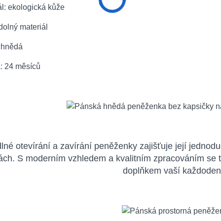
ál: ekologická kůže
dolný materiál
: hnědá
a: 24 měsíců
né otevírání a zavírání peněženky zajišťuje její jednod
ách. S moderním vzhledem a kvalitním zpracováním se 
doplňkem vaší každoden