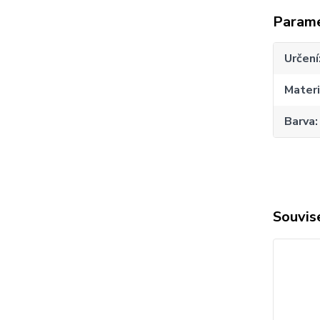
Param
Určení
Materi
Barva
Souvise