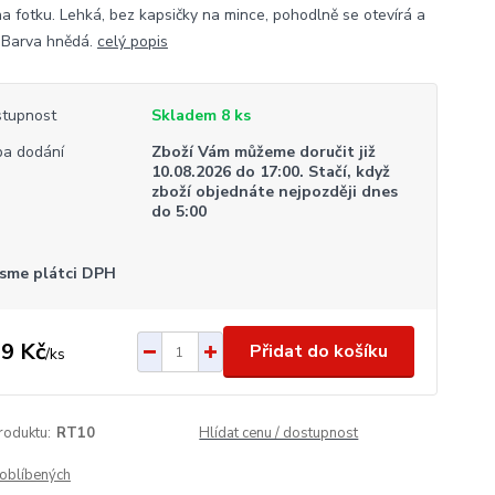
na fotku. Lehká, bez kapsičky na mince, pohodlně se otevírá a
. Barva hnědá.
celý popis
tupnost
Skladem 8 ks
a dodání
Zboží Vám můžeme doručit již
10.08.2026 do 17:00. Stačí, když
zboží objednáte nejpozději dnes
do 5:00
sme plátci DPH
9 Kč
Přidat do košíku
/
ks
roduktu:
RT10
Hlídat cenu / dostupnost
oblíbených