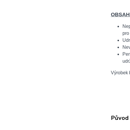
OBSAH
Nep
pro
Udr
Nev
Pen
udr
Výrobek b
Původ 