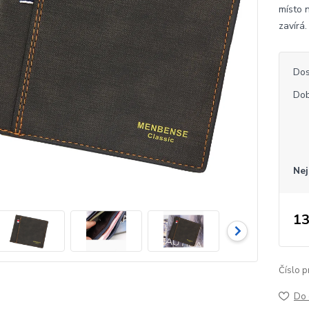
místo 
zavírá
Dos
Dob
Nej
13
Číslo p
Do 