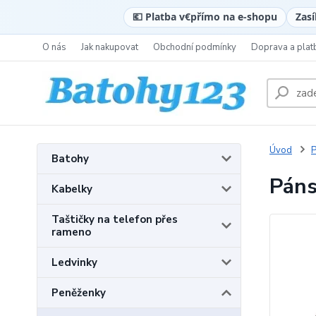
💶 Platba v
€
přímo na e-shopu
Zasí
O nás
Jak nakupovat
Obchodní podmínky
Doprava a plat
Úvod
P
Batohy
Pán
Kabelky
Taštičky na telefon přes
rameno
Ledvinky
Peněženky