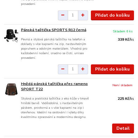
provedení.
Přidat do košíku
Pánská taštička SPORTS R12 černá
Skladem 6 ks
Pevná a stylová pánská taštička na telefon a
339 Kč
/
ks
doklady s více kapsami na zip, nastavitelným
popruhem a odolným materiálem. Vhodná pro
každodenní nošení, snadno se čistí, unisex
provedení.
Přidat do košíku
Hnědá pánská taštička přes rameno
Není skladem
SPORT T22
Stylová a praktická taštička z eko kůže v tmavě
225 Kč
/
ks
hnědé barvě. Voděodolná, s nastavitelným
páskem, prostorná a s více kapsami na zip i
otevřenou. Ideální na cestování i výlety díky
kvalitnímu zpracování a modernímu designu.
Detail