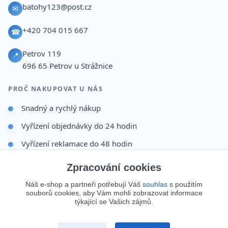
batohy123@post.cz
✉
+420 704 015 667
☎
Petrov 119
📍
696 65
Petrov u Strážnice
PROČ NAKUPOVAT U NÁS
Snadný a rychlý nákup
Vyřízení objednávky do 24 hodin
Vyřízení reklamace do 48 hodin
Dárek po dokončení objednávky
Zpracování cookies
Odesíláme i na Slovensko
Náš e-shop a partneři potřebují Váš
souhlas
s použitím
souborů cookies, aby Vám mohli zobrazovat informace
Doprava 65 Kč nad 499 Kč
týkající se Vašich zájmů.