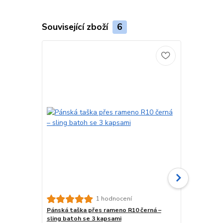
Související zboží
6
1 hodnocení
Pánská taška přes rameno R10 černá –
Turistický 
sling batoh se 3 kapsami
Turistický b