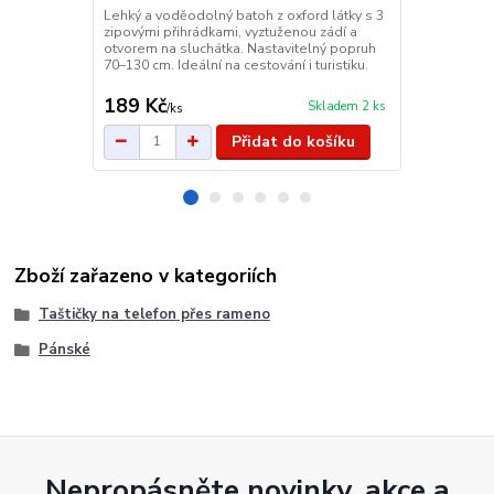
a 7 kapsami
Lehký a voděodolný batoh z oxford látky s 3
polyesteru, 
zipovými přihrádkami, vyztuženou zádí a
bederním pá
otvorem na sluchátka. Nastavitelný popruh
skrytou zadn
70–130 cm. Ideální na cestování i turistiku.
praktický.
189 Kč
389 Kč
Skladem 2 ks
/
ks
/
ks
Přidat do košíku
Zboží zařazeno v kategoriích
Taštičky na telefon přes rameno
Pánské
Nepropásněte novinky, akce a