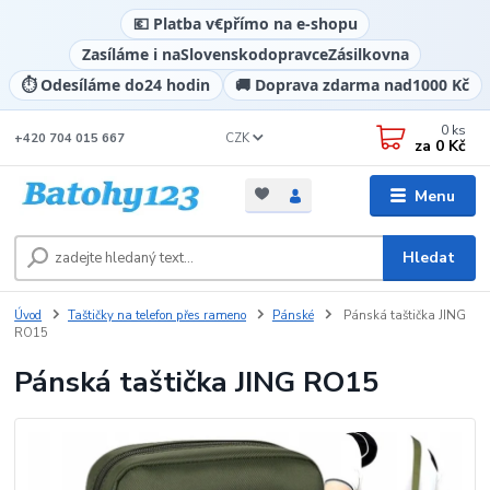
💶 Platba v
€
přímo na e-shopu
Zasíláme i na
Slovensko
dopravce
Zásilkovna
⏱️ Odesíláme do
24 hodin
🚚 Doprava zdarma nad
1000 Kč
0
ks
CZK
+420 704 015 667
za
0 Kč
Menu
Hledat
Úvod
Taštičky na telefon přes rameno
Pánské
Pánská taštička JING
RO15
Pánská taštička JING RO15