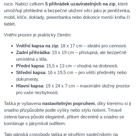
ruce. Nabízí celkem
5 přihrádek uzavíratelných na zip
, které
umožňují přehledné a bezpečné uložení věcí jako je peněženka,
mobil, klíče, doklady, powerbanka nebo dokonce menší kniha či
tablet.
Vnitřní prostor je prakticky členěn:
Vnitřní kapsa na zip
: 18 x 17 cm – ideální pro cennosti.
Zadní přihrádka
: 19 x 19 cm – přístupná, ale bezpečně
umístěná u těla.
Přední kapsa
: 15,5 x 13 cm – vhodná na drobnosti.
Střední kapsa
: 16 x 19,5 cm – pro větší předměty nebo
dokumenty.
Hlavní kapsa
: 19 x 24 x 7 cm – maximální úložný prostor
pro vaše nezbytnosti.
Taška je vybavena
nastavitelným popruhem
, díky kterému si ji
snadno přizpůsobíte podle výšky nebo stylu nošení. Tmavě
zelená barva působí elegantně, přitom decentně a snadno se
kombinuje s jakýmkoli outfitem.
Tato pánská crossbody taška je skvělým společníkem na