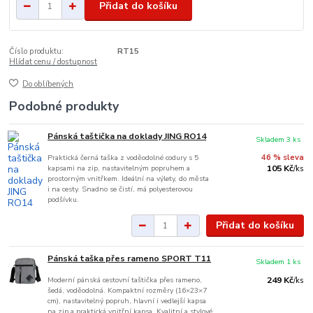
Přidat do košíku
Číslo produktu:
RT15
Hlídat cenu / dostupnost
Do oblíbených
Podobné produkty
Pánská taštička na doklady JING RO14
Skladem 3 ks
Praktická černá taška z voděodolné codury s 5
46 % sleva
kapsami na zip, nastavitelným popruhem a
105 Kč
/
ks
prostorným vnitřkem. Ideální na výlety, do města
i na cesty. Snadno se čistí, má polyesterovou
podšívku.
Přidat do košíku
Pánská taška přes rameno SPORT T11
Skladem 1 ks
Moderní pánská cestovní taštička přes rameno,
249 Kč
/
ks
šedá, voděodolná. Kompaktní rozměry (16×23×7
cm), nastavitelný popruh, hlavní i vedlejší kapsa
na zip a praktická vnitřní kapsa. Kvalitní a stylové