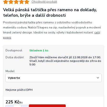
Ohodnotit produkt
Velká pánská taštička přes rameno na doklady,
telefon, brýle a další drobnosti
Prostorná pánská taška přes rameno z odolného voděodolného
materiálu codura. Nabízí 5 kapes na zip, nastavitelný popruh a moderní
tmavě zelený design. Ideální na cesty, výlety i každodenní nošení.
celý
popis
Dostupnost
Skladem 1 ks
Doba dodání
Zboží Vám můžeme doručit již 12.08.2026 do 17:00.
Stačí, když zboží objednáte nejpozději do zítra do
5:00
Model
Nejsme plátci DPH
225 Kč
/
ks