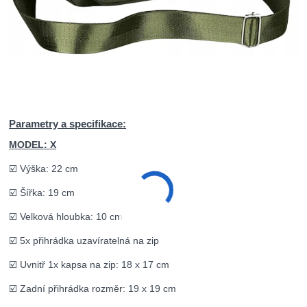
Parametry a specifikace:
MODEL: X
☑️ Výška: 22 cm
☑️ Šířka: 19 cm
☑️ Velková hloubka: 10 cm
☑️ 5x přihrádka uzavíratelná na zip
☑️ Uvnitř 1x kapsa na zip: 18 x 17 cm
☑️ Zadní přihrádka rozměr: 19 x 19 cm