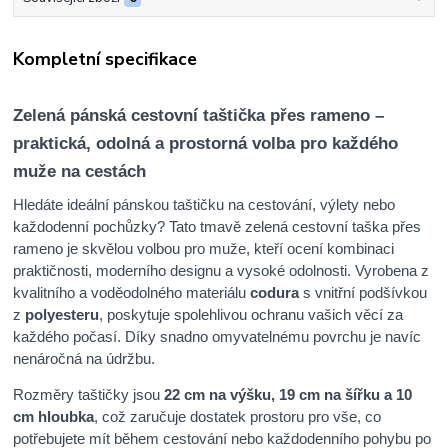
Kompletní specifikace
Zelená pánská cestovní taštička přes rameno –
praktická, odolná a prostorná volba pro každého
muže na cestách
Hledáte ideální pánskou taštičku na cestování, výlety nebo
každodenní pochůzky? Tato tmavě zelená cestovní taška přes
rameno je skvělou volbou pro muže, kteří ocení kombinaci
praktičnosti, moderního designu a vysoké odolnosti. Vyrobena z
kvalitního a voděodolného materiálu
codura
s vnitřní podšívkou
z
polyesteru
, poskytuje spolehlivou ochranu vašich věcí za
každého počasí. Díky snadno omyvatelnému povrchu je navíc
nenáročná na údržbu.
Rozměry taštičky jsou
22 cm na výšku, 19 cm na šířku a 10
cm hloubka
, což zaručuje dostatek prostoru pro vše, co
potřebujete mít během cestování nebo každodenního pohybu po