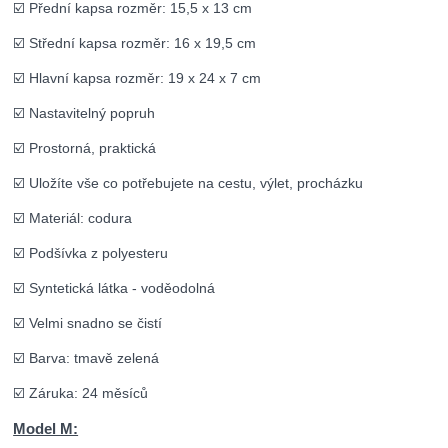
☑️ Přední kapsa rozměr: 15,5 x 13 cm
☑️ Střední kapsa rozměr: 16 x 19,5 cm
☑️ Hlavní kapsa rozměr: 19 x 24 x 7 cm
☑️ Nastavitelný popruh
☑️ Prostorná, praktická
☑️ Uložíte vše co potřebujete na cestu, výlet, procházku
☑️ Materiál: codura
☑️ Podšívka z polyesteru
☑️ Syntetická látka - voděodolná
☑️ Velmi snadno se čistí
☑️ Barva: tmavě zelená
☑️ Záruka: 24 měsíců
Model M: