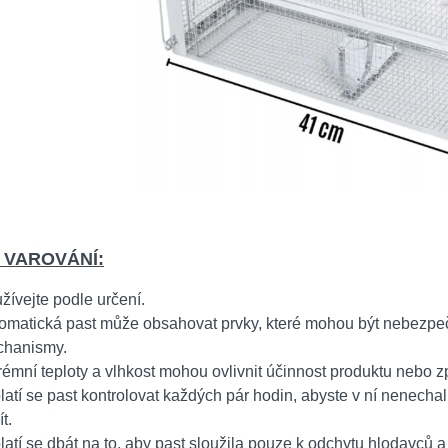
 VAROVÁNÍ:
žívejte podle určení.
omatická past může obsahovat prvky, které mohou být nebezpečn
hanismy.
rémní teploty a vlhkost mohou ovlivnit účinnost produktu nebo z
latí se past kontrolovat každých pár hodin, abyste v ní nenechal
t.
latí se dbát na to, aby past sloužila pouze k odchytu hlodavců a 