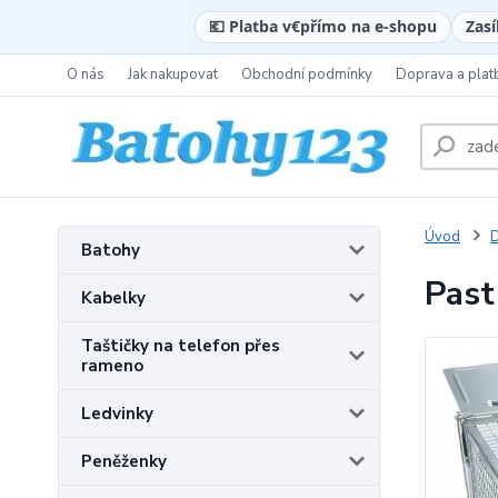
💶 Platba v
€
přímo na e-shopu
Zasí
O nás
Jak nakupovat
Obchodní podmínky
Doprava a plat
Úvod
Batohy
Past
Kabelky
Taštičky na telefon přes
rameno
Ledvinky
Peněženky