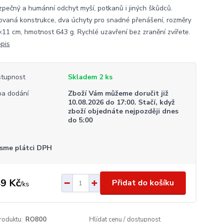
zpečný a humánní odchyt myší, potkanů i jiných škůdců.
ovaná konstrukce, dva úchyty pro snadné přenášení, rozměry
11 cm, hmotnost 643 g. Rychlé uzavření bez zranění zvířete.
opis
tupnost
Skladem 2 ks
a dodání
Zboží Vám můžeme doručit již
10.08.2026 do 17:00. Stačí, když
zboží objednáte nejpozději dnes
do 5:00
sme plátci DPH
9 Kč
Přidat do košíku
/
ks
roduktu:
RO800
Hlídat cenu / dostupnost