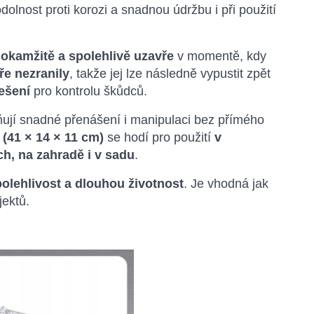
odolnost proti korozi a snadnou údržbu i při použití
t
okamžitě a spolehlivě uzavře
v momentě, kdy
ře nezranily
, takže jej lze následně vypustit zpět
ešení
pro kontrolu škůdců.
ňují snadné přenášení i manipulaci bez přímého
 (41 × 14 × 11 cm)
se hodí pro použití
v
, na zahradě i v sadu
.
polehlivost a dlouhou životnost
. Je vhodná jak
jektů.