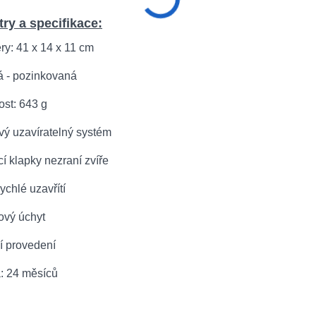
ry a specifikace:
ry: 41 x 14 x 11 cm
á - pozinkovaná
ost: 643 g
vý uzavíratelný systém
cí klapky nezraní zvíře
rychlé uzavřítí
ový úchyt
ní provedení
a: 24 měsíců