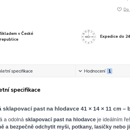
Do 
Skladem v České
Expedice do 24
republice
etní specifikace
Hodnocení
1
tní specifikace
 sklapovací past na hlodavce 41 × 14 × 11 cm – 
ká a odolná
sklapovací past na hlodavce
je ideálním ře
 a bezpečně odchytit myši, potkany, lasičky nebo j