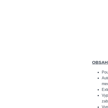
OBSAH
Pou
Aut
mec
Ext
Vyp
zabí
Vyp