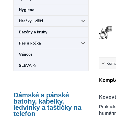
Hygiena
Hračky - děti
Bazény a kruhy
Pes a kočka
Vánoce
Kompl
SLEVA ☺
Komple
Dámské a pánské
Kovová
batohy, kabelky,
ledvinky a taštičky na
Praktic
telefon
humánně