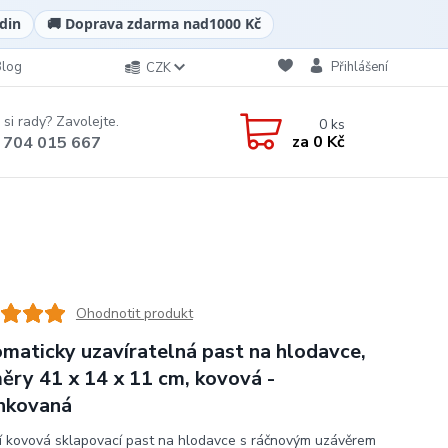
din
🚚 Doprava zdarma nad
1000 Kč
Blog
Přihlášení
CZK
 si rady? Zavolejte.
0
ks
za
0 Kč
 704 015 667
Ohodnotit produkt
maticky uzavíratelná past na hlodavce,
ěry 41 x 14 x 11 cm, kovová -
nkovaná
ní kovová sklapovací past na hlodavce s ráčnovým uzávěrem