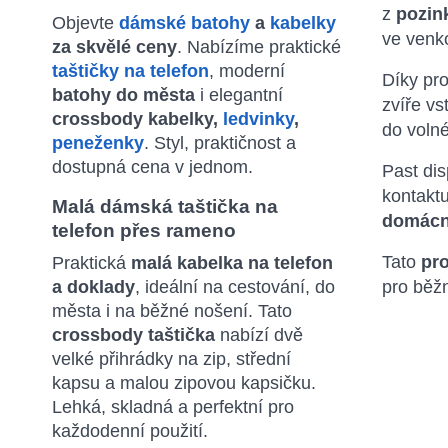
z
pozin
Objevte
dámské batohy
a
kabelky
ve venk
za skvělé ceny
. Nabízíme praktické
taštičky na telefon
, moderní
Díky p
batohy do města
i elegantní
zvíře vs
crossbody kabelky,
ledvinky
,
do volné
peneženky
. Styl, praktičnost a
dostupná cena v jednom.
Past di
kontakt
Malá dámská taštička na
domácno
telefon přes rameno
Tato
pro
Praktická
malá kabelka na telefon
a doklady
, ideální na cestování, do
pro běžn
města i na běžné nošení. Tato
crossbody taštička
nabízí dvě
velké přihrádky na zip, střední
kapsu a malou zipovou kapsičku.
Lehká, skladná a perfektní pro
každodenní použití.