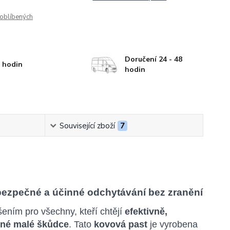
oblíbených
Doručení 24 - 48
 hodin
hodin
Související zboží
7
bezpečné a účinné odchytávání bez zranění
šením pro všechny, kteří chtějí
efektivně,
iné malé škůdce
. Tato
kovová past
je vyrobena