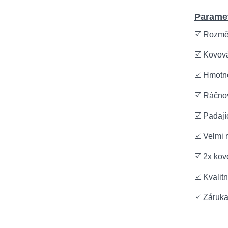
Paramet
☑️ Rozmě
☑️ Kovov
☑️ Hmotn
☑️ Ráčno
☑️ Padají
☑️ Velmi 
☑️ 2x kov
☑️ Kvalit
☑️ Záruk