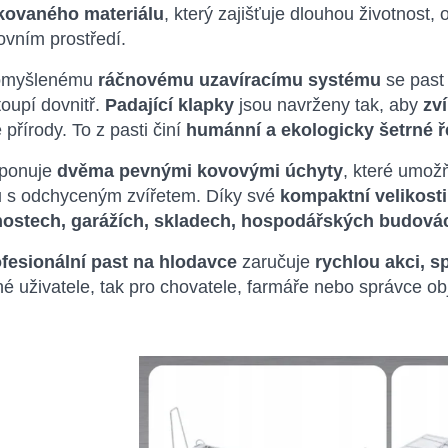
kovaného materiálu
, který zajišťuje dlouhou životnost, 
ovním prostředí.
romyšlenému
ráčnovému uzavíracímu systému
se pas
toupí dovnitř.
Padající klapky
jsou navrženy tak, aby
zví
 přírody. To z pasti činí
humánní a ekologicky šetrné ř
sponuje
dvěma pevnými kovovými úchyty
, které umož
u s odchyceným zvířetem. Díky své
kompaktní velikosti
stech, garážích, skladech, hospodářských budovách
fesionální past na hlodavce
zaručuje
rychlou akci, s
é uživatele, tak pro chovatele, farmáře nebo správce ob