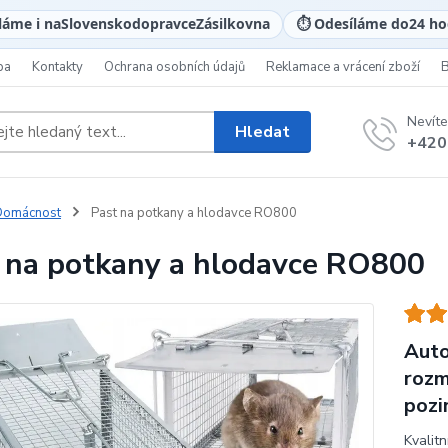
láme i na
Slovensko
dopravce
Zásilkovna
⏱️ Odesíláme do
24 ho
ba
Kontakty
Ochrana osobních údajů
Reklamace a vrácení zboží
Nevíte
Hledat
+420
Domácnost
Past na potkany a hlodavce RO800
 na potkany a hlodavce RO800
Auto
rozm
pozi
Kvalit