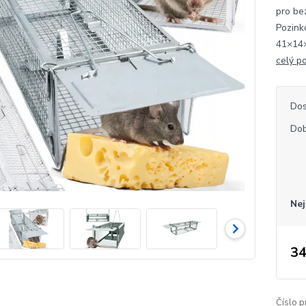
pro be
Pozink
41×14×
celý p
Dos
Dob
Nej
34
Číslo p