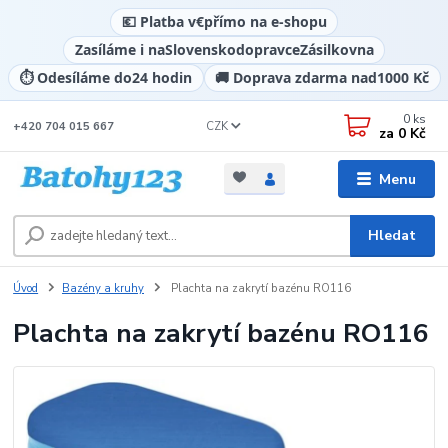
💶 Platba v
€
přímo na e-shopu
Zasíláme i na
Slovensko
dopravce
Zásilkovna
⏱️ Odesíláme do
24 hodin
🚚 Doprava zdarma nad
1000 Kč
0
ks
CZK
+420 704 015 667
za
0 Kč
Menu
Hledat
Úvod
Bazény a kruhy
Plachta na zakrytí bazénu RO116
Plachta na zakrytí bazénu RO116