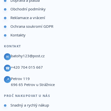
Doprava a platba
Obchodní podmínky
Reklamace a vrácení
Ochrana soukromí GDPR
Kontakty
KONTAKT
batohy123@post.cz
✉
+420 704 015 667
☎
Petrov 119
📍
696 65
Petrov u Strážnice
PROČ NAKUPOVAT U NÁS
Snadný a rychlý nákup