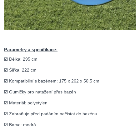
Parametry a specifikace:
☑️ Délka: 295 cm
☑️ Šířka: 222 cm
☑️ Kompatibilní s bazénem: 175 x 262 x 50,5 cm
☑️ Gumičky pro natažení přes bazén
☑️ Materiál: polyetylen
☑️ Zabraňuje před padáním nečistot do bazénu
☑️ Barva: modrá