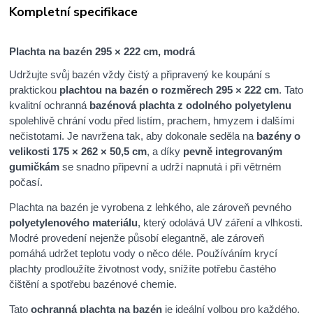
Kompletní specifikace
Plachta na bazén 295 × 222 cm, modrá
Udržujte svůj bazén vždy čistý a připravený ke koupání s
praktickou
plachtou na bazén o rozměrech 295 × 222 cm
. Tato
kvalitní ochranná
bazénová plachta z odolného polyetylenu
spolehlivě chrání vodu před listím, prachem, hmyzem i dalšími
nečistotami. Je navržena tak, aby dokonale seděla na
bazény o
velikosti 175 × 262 × 50,5 cm
, a díky
pevně integrovaným
gumičkám
se snadno připevní a udrží napnutá i při větrném
počasí.
Plachta na bazén je vyrobena z lehkého, ale zároveň pevného
polyetylenového materiálu
, který odolává UV záření a vlhkosti.
Modré provedení nejenže působí elegantně, ale zároveň
pomáhá udržet teplotu vody o něco déle. Používáním krycí
plachty prodloužíte životnost vody, snížíte potřebu častého
čištění a spotřebu bazénové chemie.
Tato
ochranná plachta na bazén
je ideální volbou pro každého,