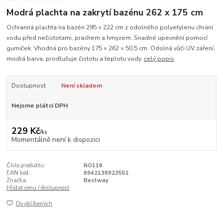
Modrá plachta na zakrytí bazénu 262 x 175 cm
Ochranná plachta na bazén 295 × 222 cm z odolného polyetylenu chrání
vodu před nečistotami, prachem a hmyzem. Snadné upevnění pomocí
gumiček. Vhodná pro bazény 175 × 262 × 50,5 cm. Odolná vůči UV záření,
modrá barva, prodlužuje čistotu a teplotu vody.
celý popis
Dostupnost
Není skladem
Nejsme plátci DPH
229 Kč
/
ks
Momentálně není k dispozici
Číslo produktu:
RO116
EAN kód:
6942138923551
Značka:
Bestway
Hlídat cenu / dostupnost
Do oblíbených