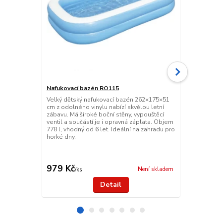
Nafukovací bazén RO115
Dětský plav
Velký dětský nafukovací bazén 262×175×51
Barevný děts
cm z odolného vinylu nabízí skvělou letní
průměru 61 c
zábavu. Má široké boční stěny, vypouštěcí
let. Vyroben
ventil a součástí je i opravná záplata. Objem
ventilem pro
778 l, vhodný od 6 let. Ideální na zahradu pro
přenosný, po
horké dny.
Skvělý dopln
979 Kč
69 Kč
Není skladem
/
ks
/
ks
Detail