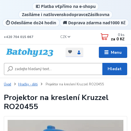
💶 Platba v
€
přímo na e-shopu
Zasíláme i na
Slovensko
dopravce
Zásilkovna
⏱️ Odesíláme do
24 hodin
🚚 Doprava zdarma nad
1000 Kč
0
ks
CZK
+420 704 015 667
za
0 Kč
Menu
Hledat
Úvod
Hračky - děti
Projektor na kreslení Kruzzel RO20455
Projektor na kreslení Kruzzel
RO20455