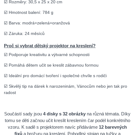
☑️ Rozměry: 30,5 x 25 x 20 cm
☑️ Hmotnost balení: 784 g
☑️ Barva: modrá+zelená+oranžová
☑️ Záruka: 24 měsíců
Proč si vybrat dětský projektor na kreslení?
☑️ Podporuje kreativitu a výtvarné schopnosti
☑️ Pomáhá dětem učit se kreslit zábavnou formou
☑️ Ideální pro domácí tvoření i společné chvíle s rodiči
☑️ Skvělý tip na dárek k narozeninám, Vánocům nebo jen tak pro
radost
Součástí sady jsou
4 disky s 32 obrázky
na různá témata. Díky
tomu se děti začnou učit kreslit kreslením čar podél konkrétního
vzoru. K sadě s projektorem navíc přidáváme
12 barevných
fixů
a brožuru na kreslení. Pohodlný stojan na tužky a