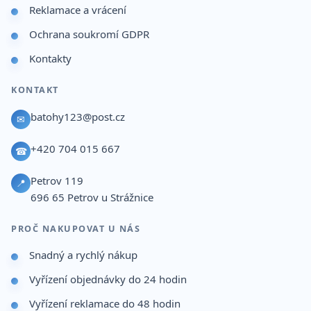
Reklamace a vrácení
Ochrana soukromí GDPR
Kontakty
KONTAKT
batohy123@post.cz
✉
+420 704 015 667
☎
Petrov 119
📍
696 65
Petrov u Strážnice
PROČ NAKUPOVAT U NÁS
Snadný a rychlý nákup
Vyřízení objednávky do 24 hodin
Vyřízení reklamace do 48 hodin