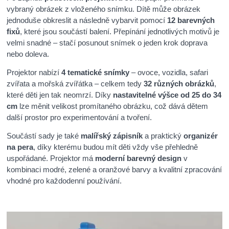
vybraný obrázek z vloženého snímku. Dítě může obrázek
jednoduše obkreslit a následně vybarvit pomocí
12 barevných
fixů
, které jsou součástí balení. Přepínání jednotlivých motivů je
velmi snadné – stačí posunout snímek o jeden krok doprava
nebo doleva.
Projektor nabízí
4 tematické snímky
– ovoce, vozidla, safari
zvířata a mořská zvířátka – celkem tedy
32 různých obrázků
,
které děti jen tak neomrzí. Díky
nastavitelné výšce od 25 do 34
cm
lze měnit velikost promítaného obrázku, což dává dětem
další prostor pro experimentování a tvoření.
Součástí sady je také
malířský zápisník
a praktický
organizér
na pera
, díky kterému budou mít děti vždy vše přehledně
uspořádané. Projektor má
moderní barevný design
v
kombinaci modré, zelené a oranžové barvy a kvalitní zpracování
vhodné pro každodenní používání.