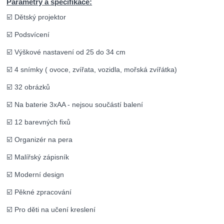
Parametry a specifikace:
☑️ Dětský projektor
☑️ Podsvícení
☑️ Výškové nastavení od 25 do 34 cm
☑️ 4 snímky ( ovoce, zvířata, vozidla, mořská zvířátka)
☑️ 32 obrázků
☑️ Na baterie 3xAA - nejsou součástí balení
☑️ 12 barevných fixů
☑️ Organizér na pera
☑️ Malířský zápisník
☑️ Moderní design
☑️ Pěkné zpracování
☑️ Pro děti na učení kreslení