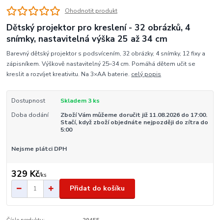
Ohodnotit produkt
Dětský projektor pro kreslení - 32 obrázků, 4
snímky, nastavitelná výška 25 až 34 cm
Barevný dětský projektor s podsvícením, 32 obrázky, 4 snímky, 12 fixy a
zápisníkem. Výškově nastavitelný 25–34 cm. Pomáhá dětem učit se
kreslit a rozvíjet kreativitu. Na 3×AA baterie.
celý popis
Dostupnost
Skladem 3 ks
Doba dodání
Zboží Vám můžeme doručit již 11.08.2026 do 17:00.
Stačí, když zboží objednáte nejpozději do zítra do
5:00
Nejsme plátci DPH
329 Kč
/
ks
Přidat do košíku