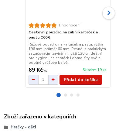
Průhledná k
1 hodnocení
na kosmeti
Cestovní pouzdro na zubní kartáček a
Malá bílá kos
pastu C60R
voděodolného
Růžové pouzdro na kartáček a pastu, výška
zipem a prů
196 mm, průměr 60 mm. Pevné, s praktickým
elegantní, i
zatlačovacím zavíráním, váží 120 g. Ideální
potřeby. Zár
pro hygienu na cestách i doma. Stylové a
odolné v růžové barvě.
69 Kč
129 Kč
Skladem 19 ks
/
ks
/
ks
Přidat do košíku
Zboží zařazeno v kategoriích
Hračky - děti