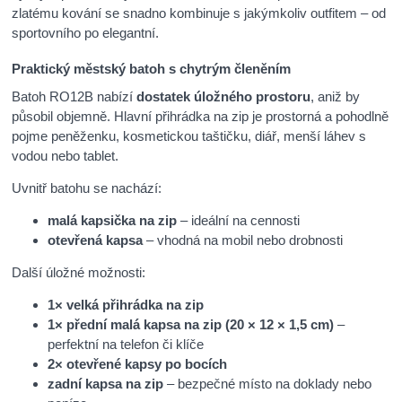
zlatému kování se snadno kombinuje s jakýmkoliv outfitem – od
sportovního po elegantní.
Praktický městský batoh s chytrým členěním
Batoh RO12B nabízí
dostatek úložného prostoru
, aniž by
působil objemně. Hlavní přihrádka na zip je prostorná a pohodlně
pojme peněženku, kosmetickou taštičku, diář, menší láhev s
vodou nebo tablet.
Uvnitř batohu se nachází:
malá kapsička na zip
– ideální na cennosti
otevřená kapsa
– vhodná na mobil nebo drobnosti
Další úložné možnosti:
1× velká přihrádka na zip
1× přední malá kapsa na zip (20 × 12 × 1,5 cm)
–
perfektní na telefon či klíče
2× otevřené kapsy po bocích
zadní kapsa na zip
– bezpečné místo na doklady nebo