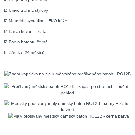
☑️ Univerzální a stylový
☑️ Materiál: syntetika + EKO kůže
☑️ Barva kování: zlatá
☑️ Barva batohu: černá
☑️ Záruka: 24 měsíců