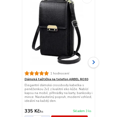
Malá kabelk
1 hodnocení
Elegantní d
Dámská taštička na telefon ARBEL RO93
kůže v khaki 
Elegantní dámská crossbody kabelka s
hlavní kapsy 
peněženkou 2v1 z kvalitní eko kůže. Nabízí
nastavitelný
kapsu na mobil, přihrádky na karty, bankovky i
přes rameno 
mince. Nastavitelný popruh, moderní vzhled,
zlaté doplňk
ideální na každý den.
335 Kč
285 Kč
Skladem 3 ks
/
ks
/
ks