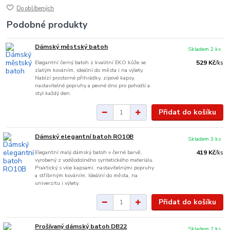
Do oblíbených
Podobné produkty
Dámský městský batoh
Skladem 2 ks
Elegantní černý batoh z kvalitní EKO kůže se
529 Kč
/
ks
zlatým kováním, ideální do města i na výlety.
Nabízí prostorné přihrádky, zipové kapsy,
nastavitelné popruhy a pevné dno pro pohodlí a
styl každý den.
Přidat do košíku
Dámský elegantní batoh RO10B
Skladem 3 ks
Elegantní malý dámský batoh v černé barvě,
419 Kč
/
ks
vyrobený z voděodolného syntetického materiálu.
Praktický s více kapsami, nastavitelnými popruhy
a stříbrným kováním. Ideální do města, na
univerzitu i výlety.
Přidat do košíku
Prošívaný dámský batoh DB22
Skladem 2 ks