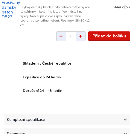
Stylový dámský batoh z odolného černého nylonu
449 Kč
/
ks
se stříbrným kováním, ideální do města i na
výlety. Nabízí praktické kapsy, nastavitelné
popruhy a pohodlné nošení. Rozměry: 28×30×12
cm.
Přidat do košíku
Skladem v České republice
Expedice do 24 hodin
Doručení 24 - 48 hodin
Kompletní specifikace
Parametry