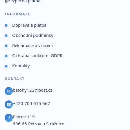
🔒
Bezpečná platba
INFORMACE
Doprava a platba
Obchodní podmínky
Reklamace a vrácení
Ochrana soukromí GDPR
Kontakty
KONTAKT
batohy123@post.cz
✉
+420 704 015 667
☎
Petrov 119
📍
696 65
Petrov u Strážnice