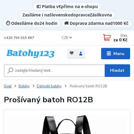
💶 Platba v
€
přímo na e-shopu
Zasíláme i na
Slovensko
dopravce
Zásilkovna
⏱️ Odesíláme do
24 hodin
🚚 Doprava zdarma nad
1000 Kč
0
ks
CZK
+420 704 015 667
za
0 Kč
Menu
Hledat
Úvod
Batohy
Dámské batohy
Prošívaný batoh RO12B
Prošívaný batoh RO12B