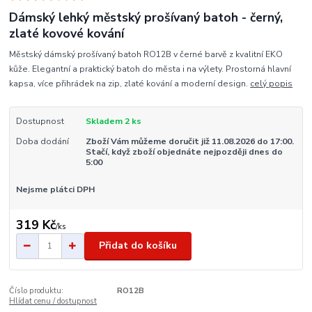
Dámský lehký městský prošívaný batoh - černý,
zlaté kovové kování
Městský dámský prošívaný batoh RO12B v černé barvě z kvalitní EKO
kůže. Elegantní a praktický batoh do města i na výlety. Prostorná hlavní
kapsa, více přihrádek na zip, zlaté kování a moderní design.
celý popis
Dostupnost
Skladem 2 ks
Doba dodání
Zboží Vám můžeme doručit již 11.08.2026 do 17:00.
Stačí, když zboží objednáte nejpozději dnes do
5:00
Nejsme plátci DPH
319 Kč
/
ks
Přidat do košíku
Číslo produktu:
RO12B
Hlídat cenu / dostupnost