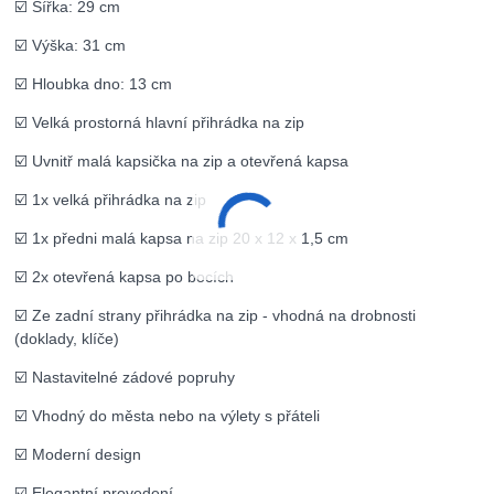
☑️ Šířka: 29 cm
☑️ Výška: 31 cm
☑️ Hloubka dno: 13 cm
☑️ Velká prostorná hlavní přihrádka na zip
☑️ Uvnitř malá kapsička na zip a otevřená kapsa
☑️ 1x velká přihrádka na zip
☑️ 1x předni malá kapsa na zip 20 x 12 x 1,5 cm
☑️ 2x otevřená kapsa po bocích
☑️ Ze zadní strany přihrádka na zip - vhodná na drobnosti
(doklady, klíče)
☑️ Nastavitelné zádové popruhy
☑️ Vhodný do města nebo na výlety s přáteli
☑️ Moderní design
☑️ Elegantní provedení