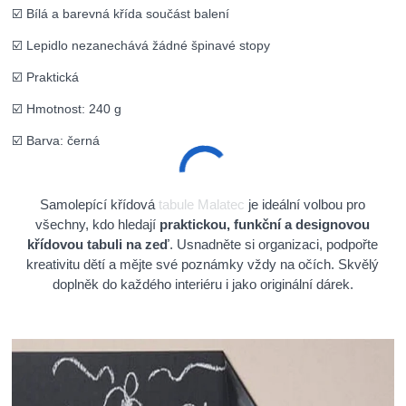
☑️ Bílá a barevná křída součást balení
☑️ Lepidlo nezanechává žádné špinavé stopy
☑️ Praktická
☑️ Hmotnost: 240 g
☑️ Barva: černá
Samolepící křídová tabule Malatec je ideální volbou pro
všechny, kdo hledají
praktickou, funkční a designovou
křídovou tabuli na zeď
. Usnadněte si organizaci, podpořte
kreativitu dětí a mějte své poznámky vždy na očích. Skvělý
doplněk do každého interiéru i jako originální dárek.