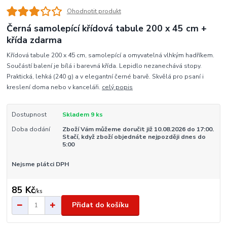
Ohodnotit produkt
Černá samolepící křídová tabule 200 x 45 cm +
křída zdarma
Křídová tabule 200 x 45 cm, samolepící a omyvatelná vlhkým hadříkem.
Součástí balení je bílá i barevná křída. Lepidlo nezanechává stopy.
Praktická, lehká (240 g) a v elegantní černé barvě. Skvělá pro psaní i
kreslení doma nebo v kanceláři.
celý popis
Dostupnost
Skladem 9 ks
Doba dodání
Zboží Vám můžeme doručit již 10.08.2026 do 17:00.
Stačí, když zboží objednáte nejpozději dnes do
5:00
Nejsme plátci DPH
85 Kč
/
ks
Přidat do košíku