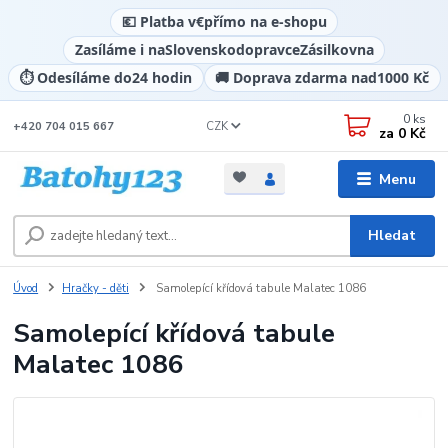
💶 Platba v
€
přímo na e-shopu
Zasíláme i na
Slovensko
dopravce
Zásilkovna
⏱️ Odesíláme do
24 hodin
🚚 Doprava zdarma nad
1000 Kč
0
ks
CZK
+420 704 015 667
za
0 Kč
Menu
Hledat
Úvod
Hračky - děti
Samolepící křídová tabule Malatec 1086
Samolepící křídová tabule
Malatec 1086