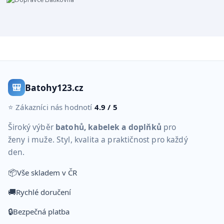
🎒
Batohy123.cz
⭐ Zákazníci nás hodnotí
4.9 / 5
Široký výběr
batohů, kabelek a doplňků
pro
ženy i muže. Styl, kvalita a praktičnost pro každý
den.
📦
Vše skladem v ČR
🚚
Rychlé doručení
🔒
Bezpečná platba