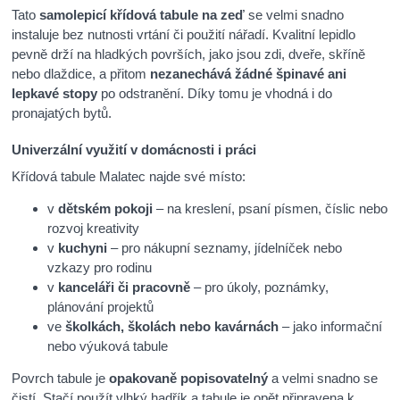
Tato
samolepicí křídová tabule na zeď
se velmi snadno
instaluje bez nutnosti vrtání či použití nářadí. Kvalitní lepidlo
pevně drží na hladkých površích, jako jsou zdi, dveře, skříně
nebo dlaždice, a přitom
nezanechává žádné špinavé ani
lepkavé stopy
po odstranění. Díky tomu je vhodná i do
pronajatých bytů.
Univerzální využití v domácnosti i práci
Křídová tabule Malatec najde své místo:
v
dětském pokoji
– na kreslení, psaní písmen, číslic nebo
rozvoj kreativity
v
kuchyni
– pro nákupní seznamy, jídelníček nebo
vzkazy pro rodinu
v
kanceláři či pracovně
– pro úkoly, poznámky,
plánování projektů
ve
školkách, školách nebo kavárnách
– jako informační
nebo výuková tabule
Povrch tabule je
opakovaně popisovatelný
a velmi snadno se
čistí. Stačí použít vlhký hadřík a tabule je opět připravena k