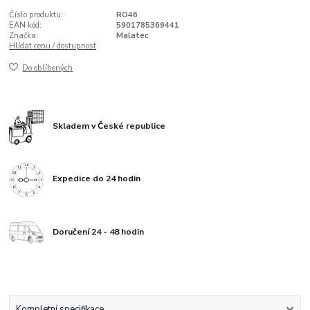
Číslo produktu:
RO46
EAN kód:
5901785369441
Značka:
Malatec
Hlídat cenu / dostupnost
Do oblíbených
Skladem v České republice
Expedice do 24 hodin
Doručení 24 - 48 hodin
Kompletní specifikace