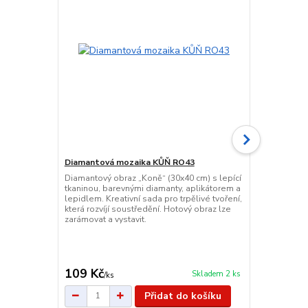
Diamantová mozaika KŮŇ RO43
Dřevěná skl
Diamantový obraz „Koně“ (30x40 cm) s lepící
Dřevěná eduk
tkaninou, barevnými diamanty, aplikátorem a
rybářským pr
lepidlem. Kreativní sada pro trpělivé tvoření,
matematický
která rozvíjí soustředění. Hotový obraz lze
koncentraci, 
zarámovat a vystavit.
provedení a k
109 Kč
349 Kč
Skladem 2 ks
/
ks
/
ks
Přidat do košíku