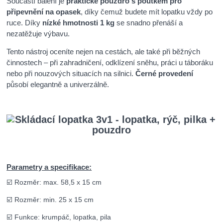
Součástí balení je
praktické pouzdro s poutkem pro
připevnění na opasek
, díky čemuž budete mít lopatku vždy po
ruce. Díky
nízké hmotnosti 1 kg
se snadno přenáší a
nezatěžuje výbavu.
Tento nástroj oceníte nejen na cestách, ale také při běžných
činnostech – při zahradničení, odklízení sněhu, práci u táboráku
nebo při nouzových situacích na silnici.
Černé provedení
působí elegantně a univerzálně.
Parametry a specifikace:
☑️ Rozměr: max. 58,5 x 15 cm
☑️ Rozměr: min. 25 x 15 cm
☑️ Funkce: krumpáč, lopatka, pila