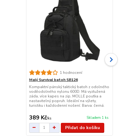
Taktická le
1 hodnocení
Zelená takti
Malý Survival batoh SB126
láhev a dokla
Kompaktní pánský taktický batoh z odolného
vodorovně, př
voděodolného nylonu 600D. Má vyztužená
opasky. Nast
záda, více kapes na zip, MOLLE poutka a
popruhy vpř
nastavitelný popruh. Ideální na výlety,
rychleschnou
turistiku i každodenní nošení. Barva: černá.
389 Kč
235 Kč
Skladem 1 ks
/
ks
/
ks
Přidat do košíku