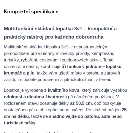
Kompletní specifikace
Multifunkční skládací lopatka 3v1 – kompaktní a
praktický nástroj pro každého dobrodruha
Multifunkční skládací lopatka 3v1 je nepostradatelným
pomocníkem pro všechny milovníky přírody, kempování,
turistiky, rybaření, cestování i outdoorových aktivit. Tento
univerzální nástroj kombinuje
tři funkce v jednom
–
lopatku,
krumpáč a pilu
, takže vám ušetří místo v batohu a zároveň
zajistí, že budete připraveni na jakoukoli situaci v terénu.
Lopatka je vyrobena z
kvalitního kovu
, který zaručuje vysokou
odolnost a dlouhou životnost
i při náročném používání. V
rozloženém stavu dosahuje délky
až 58,5 cm
, což poskytuje
dostatečnou páku při kopání nebo páčení. Po složení má jen
25
cm na délku
, takže se
snadno vejde do batohu, auta nebo
turistické tašky
.