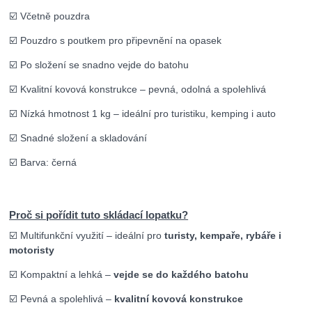
☑️ Včetně pouzdra
☑️ Pouzdro s poutkem pro připevnění na opasek
☑️ Po složení se snadno vejde do batohu
☑️ Kvalitní kovová konstrukce – pevná, odolná a spolehlivá
☑️ Nízká hmotnost 1 kg – ideální pro turistiku, kemping i auto
☑️ Snadné složení a skladování
☑️ Barva: černá
Proč si pořídit tuto skládací lopatku?
☑️ Multifunkční využití – ideální pro
turisty, kempaře, rybáře i
motoristy
☑️ Kompaktní a lehká –
vejde se do každého batohu
☑️ Pevná a spolehlivá –
kvalitní kovová konstrukce