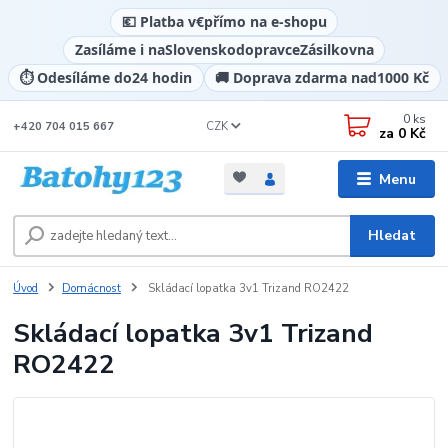
💶 Platba v
€
přímo na e-shopu
Zasíláme i na
Slovensko
dopravce
Zásilkovna
⏱️ Odesíláme do
24 hodin
🚚 Doprava zdarma nad
1000 Kč
0
ks
CZK
+420 704 015 667
za
0 Kč
Menu
Hledat
Úvod
Domácnost
Skládací lopatka 3v1 Trizand RO2422
Skládací lopatka 3v1 Trizand
RO2422