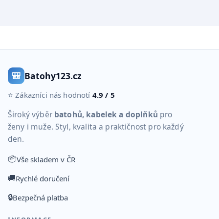
🎒
Batohy123.cz
⭐ Zákazníci nás hodnotí
4.9 / 5
Široký výběr
batohů, kabelek a doplňků
pro
ženy i muže. Styl, kvalita a praktičnost pro každý
den.
📦
Vše skladem v ČR
🚚
Rychlé doručení
🔒
Bezpečná platba