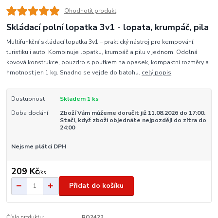
Ohodnotit produkt
Skládací polní lopatka 3v1 - lopata, krumpáč, pila
Multifunkční skládací lopatka 3v1 – praktický nástroj pro kempování,
turistiku i auto. Kombinuje lopatku, krumpáč a pilu v jednom. Odolná
kovová konstrukce, pouzdro s poutkem na opasek, kompaktní rozměry a
hmotnost jen 1 kg. Snadno se vejde do batohu.
celý popis
Dostupnost
Skladem 1 ks
Doba dodání
Zboží Vám můžeme doručit již 11.08.2026 do 17:00.
Stačí, když zboží objednáte nejpozději do zítra do
24:00
Nejsme plátci DPH
209 Kč
/
ks
Přidat do košíku
Číslo produktu:
RO2422