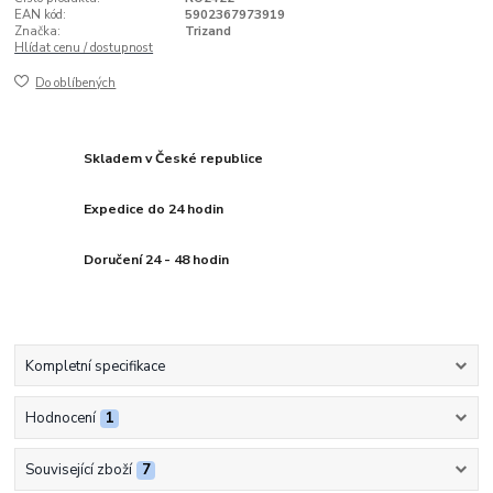
EAN kód:
5902367973919
Značka:
Trizand
Hlídat cenu / dostupnost
Do oblíbených
Skladem v České republice
Expedice do 24 hodin
Doručení 24 - 48 hodin
Kompletní specifikace
Hodnocení
1
Související zboží
7