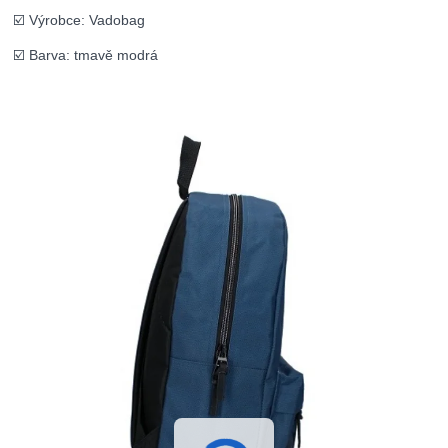
☑️ Výrobce: Vadobag
☑️ Barva: tmavě modrá