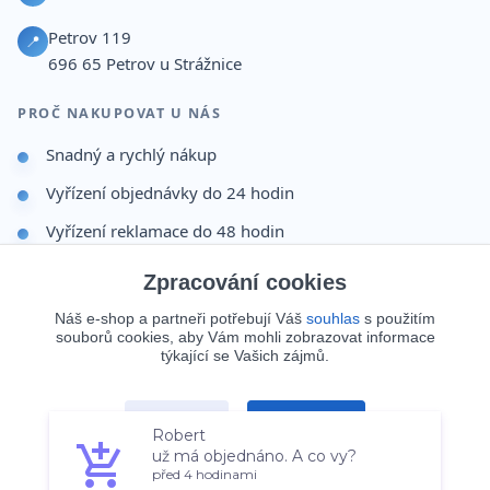
Petrov 119
📍
696 65
Petrov u Strážnice
PROČ NAKUPOVAT U NÁS
Snadný a rychlý nákup
Vyřízení objednávky do 24 hodin
Vyřízení reklamace do 48 hodin
Dárek po dokončení objednávky
Zpracování cookies
Odesíláme i na Slovensko
Náš e-shop a partneři potřebují Váš
souhlas
s použitím
souborů cookies, aby Vám mohli zobrazovat informace
Doprava 65 Kč nad 499 Kč
týkající se Vašich zájmů.
Robert
Souhlasím
Nastavení
už má objednáno. A co vy?
© 2026 Batohy123.cz. Všechna práva vyhrazena.
před 4 hodinami
Souhlas můžete odmítnout
zde
.