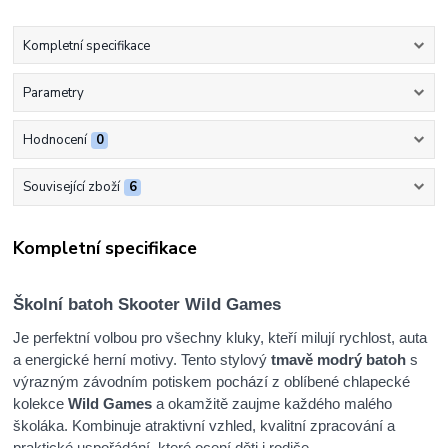
Kompletní specifikace
Parametry
Hodnocení
0
Související zboží
6
Kompletní specifikace
Školní batoh Skooter Wild Games
Je perfektní volbou pro všechny kluky, kteří milují rychlost, auta
a energické herní motivy. Tento stylový
tmavě modrý batoh
s
výrazným závodním potiskem pochází z oblíbené chlapecké
kolekce
Wild Games
a okamžitě zaujme každého malého
školáka. Kombinuje atraktivní vzhled, kvalitní zpracování a
praktické uspořádání, které ocení děti i rodiče.