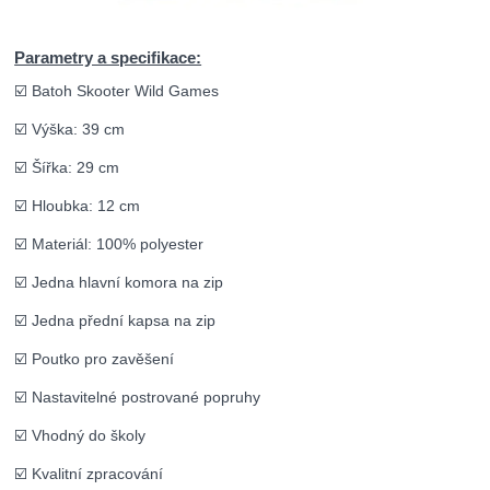
Parametry a specifikace:
☑️ Batoh Skooter Wild Games
☑️ Výška: 39 cm
☑️ Šířka: 29 cm
☑️ Hloubka: 12 cm
☑️ Materiál: 100% polyester
☑️ Jedna hlavní komora na zip
☑️ Jedna přední kapsa na zip
☑️ Poutko pro zavěšení
☑️ Nastavitelné postrované popruhy
☑️ Vhodný do školy
☑️ Kvalitní zpracování