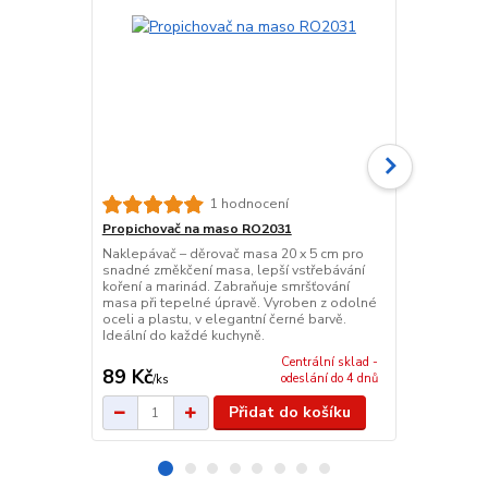
Vakuovačka 
1 hodnocení
Vakuovačka p
Propichovač na maso RO2031
prvky šetří m
Naklepávač – děrovač masa 20 x 5 cm pro
vakuování až 
snadné změkčení masa, lepší vstřebávání
vakuových sá
koření a marinád. Zabraňuje smršťování
15 × 7,5 cm,
masa při tepelné úpravě. Vyroben z odolné
jednotek a p
oceli a plastu, v elegantní černé barvě.
Ideální do každé kuchyně.
Centrální sklad -
89 Kč
1 579 Kč
odeslání do 4 dnů
/
ks
Přidat do košíku