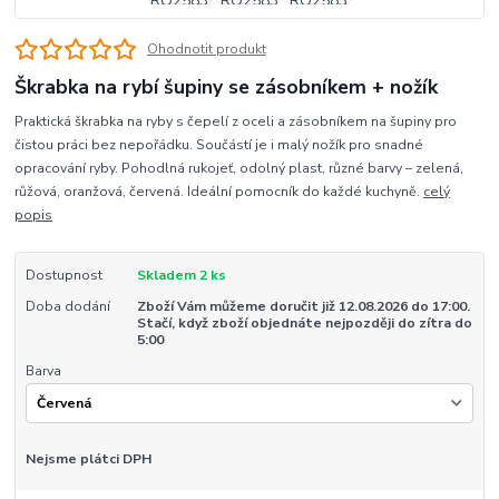
Ohodnotit produkt
Škrabka na rybí šupiny se zásobníkem + nožík
Praktická škrabka na ryby s čepelí z oceli a zásobníkem na šupiny pro
čistou práci bez nepořádku. Součástí je i malý nožík pro snadné
opracování ryby. Pohodlná rukojeť, odolný plast, různé barvy – zelená,
růžová, oranžová, červená. Ideální pomocník do každé kuchyně.
celý
popis
Dostupnost
Skladem 2 ks
Doba dodání
Zboží Vám můžeme doručit již 12.08.2026 do 17:00.
Stačí, když zboží objednáte nejpozději do zítra do
5:00
Barva
Nejsme plátci DPH