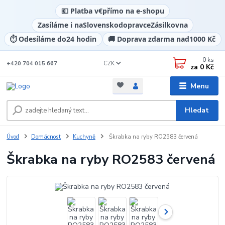
💶 Platba v
€
přímo na e-shopu
Zasíláme i na
Slovensko
dopravce
Zásilkovna
⏱️ Odesíláme do
24 hodin
🚚 Doprava zdarma nad
1000 Kč
0
ks
CZK
+420 704 015 667
za
0 Kč
Menu
Hledat
Úvod
Domácnost
Kuchyně
Škrabka na ryby RO2583 červená
Škrabka na ryby RO2583 červená