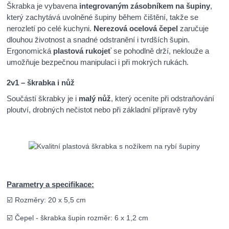
Škrabka je vybavena
integrovaným zásobníkem na šupiny
,
který zachytává uvolněné šupiny během čištění, takže se
nerozletí po celé kuchyni.
Nerezová ocelová čepel
zaručuje
dlouhou životnost a snadné odstranění i tvrdších šupin.
Ergonomická
plastová rukojeť
se pohodlně drží, neklouže a
umožňuje bezpečnou manipulaci i při mokrých rukách.
2v1 – škrabka i nůž
Součástí škrabky je i
malý nůž
, který oceníte při odstraňování
ploutví, drobných nečistot nebo při základní přípravě ryby
Parametry a specifikace:
☑️ Rozměry: 20 x 5,5 cm
☑️ Čepel - škrabka šupin rozměr: 6 x 1,2 cm