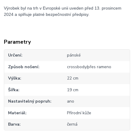
Výrobek byl na trh v Evropské unii uveden před 13. prosincem
2024 a splňuje platné bezpečnostní předpisy.
Parametry
Určení
pánské
Způsob nošení
crossbody/přes rameno
Výška
22 cm
Šířka
19 cm
Nastavitelný popruh
ano
Materiál
Přírodní kůže
Barva
černá