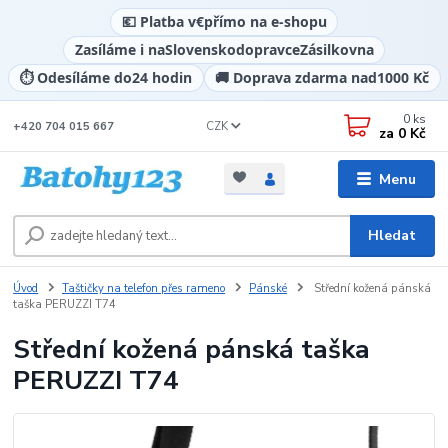
💶 Platba v
€
přímo na e-shopu
Zasíláme i na
Slovensko
dopravce
Zásilkovna
⏱️ Odesíláme do
24 hodin
🚚 Doprava zdarma nad
1000 Kč
0
ks
CZK
+420 704 015 667
za
0 Kč
Menu
Hledat
Úvod
Taštičky na telefon přes rameno
Pánské
Střední kožená pánská
taška PERUZZI T74
Střední kožená pánská taška
PERUZZI T74