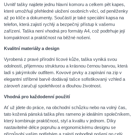
Uvnitř tašky najdete jednu hlavní komoru a celkem pět kapes,
které umožňují přehledné uložení osobních věcí, od peněženky
až po klíče a dokumenty. Součástí je také speciální kapsa na
telefon, která zajistí rychlý a bezpečný přístup k vašemu
zařízení. Taška není vhodná pro formáty A4, což podtrhuje její
kompaktnost a praktičnost na běžné nošení.
Kvalitní materiály a design
Vyrobená z pravé přírodní lícové kůže, taška vyniká svou
odolností, příjemnou strukturou a krásnou černou barvou, která
ladí s jakýmkoliv outfitem. Kovové prvky a zapínání na zip v
elegantní stříbrné barvě dodávají tašce sofistikovaný vzhled a
zároveň zaručují spolehlivost a dlouhou životnost.
Vhodná pro každodenní použití
Ať už jdete do práce, na obchodní schůzku nebo na volný čas,
tato kožená pánská taška přes rameno je ideálním společníkem,
který kombinuje praktičnost, styl a kvalitu v jednom. Díky
nastavitelné délce popruhu a ergonomickému designu se
přizpůsobí vašim potřebám a zajistí pohodlné nošení po celý