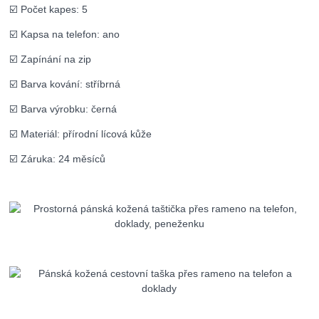
☑️ Počet kapes: 5
☑️ Kapsa na telefon: ano
☑️ Zapínání na zip
☑️ Barva kování: stříbrná
☑️ Barva výrobku: černá
☑️ Materiál: přírodní lícová kůže
☑️ Záruka: 24 měsíců