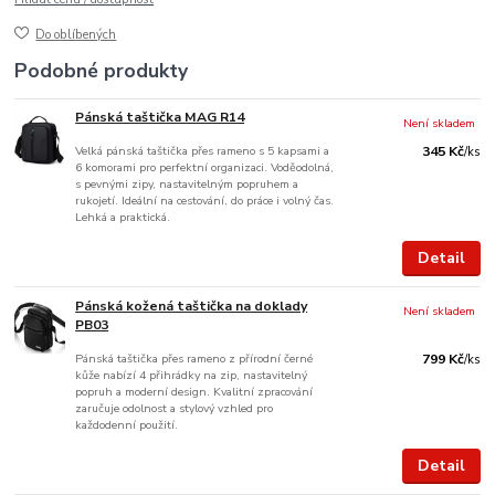
Do oblíbených
Podobné produkty
Pánská taštička MAG R14
Není skladem
Velká pánská taštička přes rameno s 5 kapsami a
345 Kč
/
ks
6 komorami pro perfektní organizaci. Voděodolná,
s pevnými zipy, nastavitelným popruhem a
rukojetí. Ideální na cestování, do práce i volný čas.
Lehká a praktická.
Detail
Pánská kožená taštička na doklady
Není skladem
PB03
Pánská taštička přes rameno z přírodní černé
799 Kč
/
ks
kůže nabízí 4 přihrádky na zip, nastavitelný
popruh a moderní design. Kvalitní zpracování
zaručuje odolnost a stylový vzhled pro
každodenní použití.
Detail