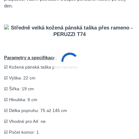
den.
Parametry a specifikace:
☑️ Kožená pánská taška přes rameno
☑️ Výška: 22 cm
☑️ Šířka: 19 cm
☑️ Hloubka: 6 cm
☑️ Délka popruhu: 75 až 145 cm
☑️ Vhodné pro A4: ne
☑️ Počet komor: 1