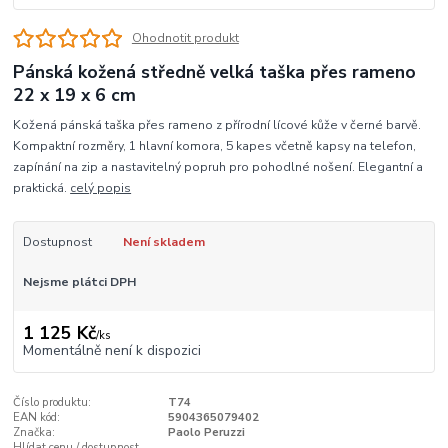
Ohodnotit produkt
Pánská kožená středně velká taška přes rameno
22 x 19 x 6 cm
Kožená pánská taška přes rameno z přírodní lícové kůže v černé barvě.
Kompaktní rozměry, 1 hlavní komora, 5 kapes včetně kapsy na telefon,
zapínání na zip a nastavitelný popruh pro pohodlné nošení. Elegantní a
praktická.
celý popis
Dostupnost
Není skladem
Nejsme plátci DPH
1 125 Kč
/
ks
Momentálně není k dispozici
Číslo produktu:
T74
EAN kód:
5904365079402
Značka:
Paolo Peruzzi
Hlídat cenu / dostupnost