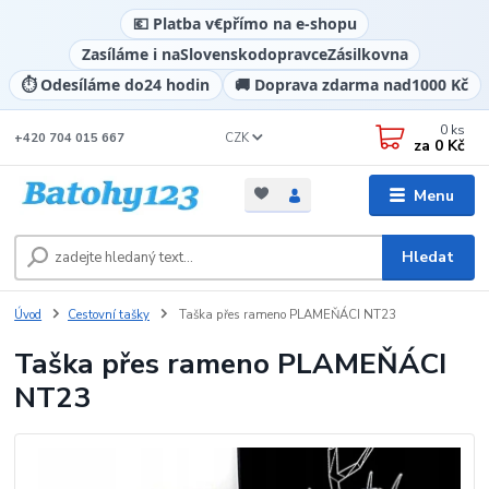
💶 Platba v
€
přímo na e-shopu
Zasíláme i na
Slovensko
dopravce
Zásilkovna
⏱️ Odesíláme do
24 hodin
🚚 Doprava zdarma nad
1000 Kč
0
ks
CZK
+420 704 015 667
za
0 Kč
Menu
Hledat
Úvod
Cestovní tašky
Taška přes rameno PLAMEŇÁCI NT23
Taška přes rameno PLAMEŇÁCI
NT23