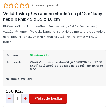
Ohodnotit produkt
Velká taška přes rameno vhodná na pláž, nákupy
nebo piknik 45 x 35 x 10 cm
Plážová taška z ekologického plátna, rozměry 45×35×10 cm s mírně
vyztuženým dnem. Praktická kapsa na zip uvnitř pojme telefon, pohodlná
ucha. Ideální na nákupy, piknik i den na pláži. Pojme formát A4.
celý
popis
Dostupnost
Skladem 7 ks
Doba dodání
Zboží Vám můžeme doručit již 10.08.2026 do 17:00.
Stačí, když zboží objednáte nejpozději do zítra do
5:00
Nejsme plátci DPH
158 Kč
/
ks
Přidat do košíku