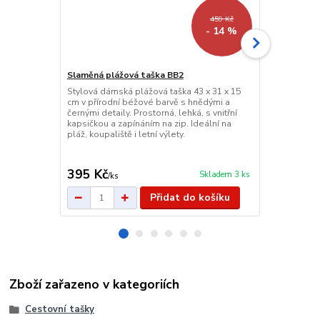
459 Kč
- 14 %
Slaměná plážová taška BB2
Stylová dámská plážová taška 43 x 31 x 15
Červená dá
cm v přírodní béžové barvě s hnědými a
Elegantní č
černými detaily. Prostorná, lehká, s vnitřní
poutkem na r
kapsičkou a zapínáním na zip. Ideální na
na karty, ka
pláž, koupaliště i letní výlety.
zapínáním. Pr
Záruka 24 mě
395 Kč
125 Kč
Skladem 3 ks
/
ks
/
ks
Přidat do košíku
Zboží zařazeno v kategoriích
Cestovní tašky