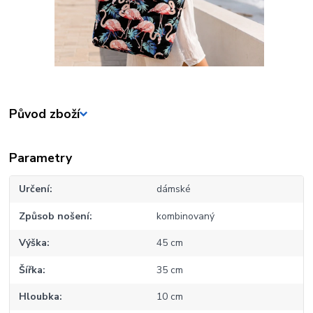
Původ zboží
Parametry
Určení
dámské
Způsob nošení
kombinovaný
Výška
45 cm
Šířka
35 cm
Hloubka
10 cm