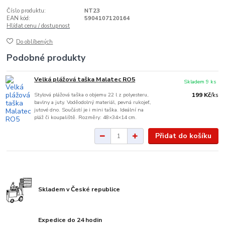
Číslo produktu:
NT23
EAN kód:
5904107120164
Hlídat cenu / dostupnost
Do oblíbených
Podobné produkty
Velká plážová taška Malatec RO5
Skladem 9 ks
Stylová plážová taška o objemu 22 l z polyesteru,
199 Kč
/
ks
bavlny a juty. Voděodolný materiál, pevná rukojeť,
jutové dno. Součástí je i mini taška. Ideální na
pláž či koupaliště. Rozměry: 48×34×14 cm.
Přidat do košíku
Skladem v České republice
Expedice do 24 hodin