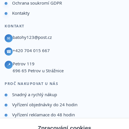
Ochrana soukromí GDPR
Kontakty
KONTAKT
batohy123@post.cz
✉
+420 704 015 667
☎
Petrov 119
📍
696 65
Petrov u Strážnice
PROČ NAKUPOVAT U NÁS
Snadný a rychlý nákup
Vyřízení objednávky do 24 hodin
Vyřízení reklamace do 48 hodin
Dárek po dokončení objednávky
Zpracování cookies