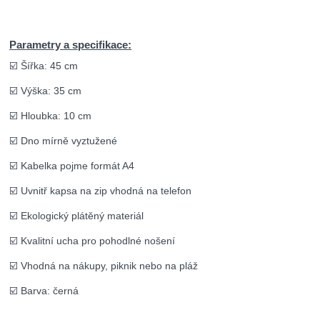
Parametry a specifikace:
☑️ Šířka: 45 cm
☑️ Výška: 35 cm
☑️ Hloubka: 10 cm
☑️ Dno mírně vyztužené
☑️ Kabelka pojme formát A4
☑️ Uvnitř kapsa na zip vhodná na telefon
☑️ Ekologický plátěný materiál
☑️ Kvalitní ucha pro pohodlné nošení
☑️ Vhodná na nákupy, piknik nebo na pláž
☑️ Barva: černá