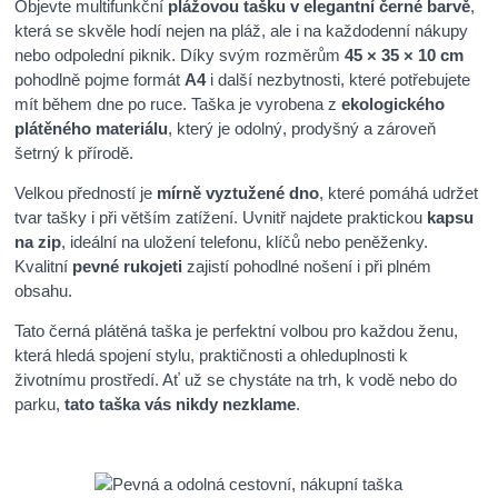
Objevte multifunkční
plážovou tašku v elegantní černé barvě
,
která se skvěle hodí nejen na pláž, ale i na každodenní nákupy
nebo odpolední piknik. Díky svým rozměrům
45 × 35 × 10 cm
pohodlně pojme formát
A4
i další nezbytnosti, které potřebujete
mít během dne po ruce. Taška je vyrobena z
ekologického
plátěného materiálu
, který je odolný, prodyšný a zároveň
šetrný k přírodě.
Velkou předností je
mírně vyztužené dno
, které pomáhá udržet
tvar tašky i při větším zatížení. Uvnitř najdete praktickou
kapsu
na zip
, ideální na uložení telefonu, klíčů nebo peněženky.
Kvalitní
pevné rukojeti
zajistí pohodlné nošení i při plném
obsahu.
Tato černá plátěná taška je perfektní volbou pro každou ženu,
která hledá spojení stylu, praktičnosti a ohleduplnosti k
životnímu prostředí. Ať už se chystáte na trh, k vodě nebo do
parku,
tato taška vás nikdy nezklame
.