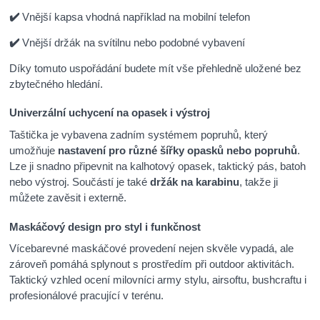
✔️
Vnější kapsa vhodná například na mobilní telefon
✔️
Vnější držák na svítilnu nebo podobné vybavení
Díky tomuto uspořádání budete mít vše přehledně uložené bez
zbytečného hledání.
Univerzální uchycení na opasek i výstroj
Taštička je vybavena zadním systémem popruhů, který
umožňuje
nastavení pro různé šířky opasků nebo popruhů
.
Lze ji snadno připevnit na kalhotový opasek, taktický pás, batoh
nebo výstroj. Součástí je také
držák na karabinu
, takže ji
můžete zavěsit i externě.
Maskáčový design pro styl i funkčnost
Vícebarevné maskáčové provedení nejen skvěle vypadá, ale
zároveň pomáhá splynout s prostředím při outdoor aktivitách.
Taktický vzhled ocení milovníci army stylu, airsoftu, bushcraftu i
profesionálové pracující v terénu.