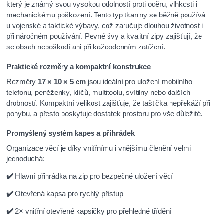
který je známý svou vysokou odolností proti oděru, vlhkosti i
mechanickému poškození. Tento typ tkaniny se běžně používá
u vojenské a taktické výbavy, což zaručuje dlouhou životnost i
při náročném používání. Pevné švy a kvalitní zipy zajišťují, že
se obsah nepoškodí ani při každodenním zatížení.
Praktické rozměry a kompaktní konstrukce
Rozměry
17 × 10 × 5 cm
jsou ideální pro uložení mobilního
telefonu, peněženky, klíčů, multitoolu, svítilny nebo dalších
drobností. Kompaktní velikost zajišťuje, že taštička nepřekáží při
pohybu, a přesto poskytuje dostatek prostoru pro vše důležité.
Promyšlený systém kapes a přihrádek
Organizace věcí je díky vnitřnímu i vnějšímu členění velmi
jednoduchá:
✔️
Hlavní přihrádka na zip pro bezpečné uložení věcí
✔️
Otevřená kapsa pro rychlý přístup
✔️
2× vnitřní otevřené kapsičky pro přehledné třídění