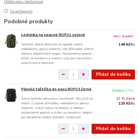
Hlídat cenu / dostupnost
Do oblíbených
Podobné produkty
Ledvinka na opasek ROP12 zelená
Není skladem
Taktická zelená ledvinka na opasek nabízí
149 Kč
/
ks
voděodolný, pevný materiál, více přihrádek včetně
síťové a vodotěsných kapes. Nastavitelný popruh,
držák na karabinu a kvalitní zipy pro maximální
praktičnost a odolnost.
Přidat do košíku
Pánská taštička do pasu ROP13 černá
Skladem 27 ks
Černá taktická ledvinka o rozměrech 18x12x6 cm
21 % sleva
nabízí 2 zipové přihrádky, voděodolný a pevný
125 Kč
/
ks
materiál, vnější kapsy na baterku a telefon,
nastavitelný popruh a držák na karabinu. Ideální
pro bezpečné nošení dokladů i drobností.
Přidat do košíku