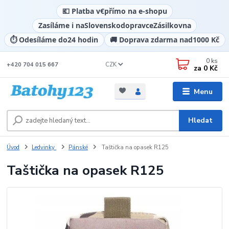
💶 Platba v
€
přímo na e-shopu
Zasíláme i na
Slovensko
dopravce
Zásilkovna
⏱️ Odesíláme do
24 hodin
🚚 Doprava zdarma nad
1000 Kč
0
ks
CZK
+420 704 015 667
za
0 Kč
Menu
Hledat
Úvod
Ledvinky
Pánské
Taštička na opasek R125
Taštička na opasek R125