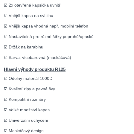
☑️ 2x otevřená kapsička uvnitř
☑️ Vnější kapsa na svítilnu
☑️ Vnější kapsa vhodná např. mobilní telefon
☑️ Nastavitelná pro různé šířky popruhů/opasků
☑️ Držák na karabinu
☑️ Barva: vícebarevná (maskáčová)
Hlavní výhody produktu R125
☑️ Odolný materiál 1000D
☑️ Kvalitní zipy a pevné švy
☑️ Kompaktní rozměry
☑️ Velké množství kapes
☑️ Univerzální uchycení
☑️ Maskáčový design