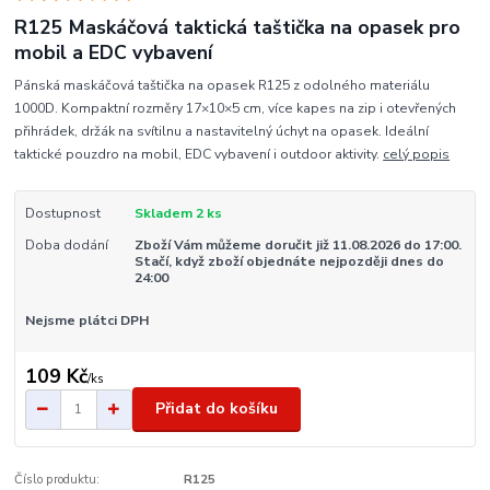
R125 Maskáčová taktická taštička na opasek pro
mobil a EDC vybavení
Pánská maskáčová taštička na opasek R125 z odolného materiálu
1000D. Kompaktní rozměry 17×10×5 cm, více kapes na zip i otevřených
přihrádek, držák na svítilnu a nastavitelný úchyt na opasek. Ideální
taktické pouzdro na mobil, EDC vybavení i outdoor aktivity.
celý popis
Dostupnost
Skladem 2 ks
Doba dodání
Zboží Vám můžeme doručit již 11.08.2026 do 17:00.
Stačí, když zboží objednáte nejpozději dnes do
24:00
Nejsme plátci DPH
109 Kč
/
ks
Přidat do košíku
Číslo produktu:
R125