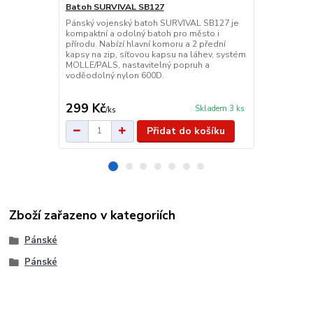
Batoh SURVIVAL SB127
Vojenský S
Pánský vojenský batoh SURVIVAL SB127 je
Vojenský tak
kompaktní a odolný batoh pro město i
je ideální na
přírodu. Nabízí hlavní komoru a 2 přední
aktivity. Nab
kapsy na zip, síťovou kapsu na láhev, systém
záda s venti
MOLLE/PALS, nastavitelný popruh a
600D polyes
voděodolný nylon 600D.
do přírody i
299 Kč
359 Kč
Skladem 3 ks
/
ks
/
ks
Přidat do košíku
Zboží zařazeno v kategoriích
Pánské
Pánské