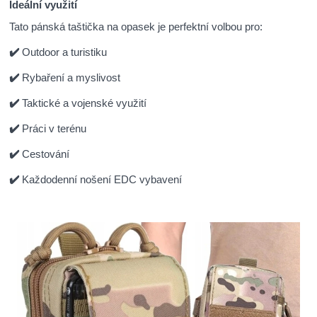
Ideální využití
Tato pánská taštička na opasek je perfektní volbou pro:
✔️
Outdoor a turistiku
✔️
Rybaření a myslivost
✔️
Taktické a vojenské využití
✔️
Práci v terénu
✔️
Cestování
✔️
Každodenní nošení EDC vybavení