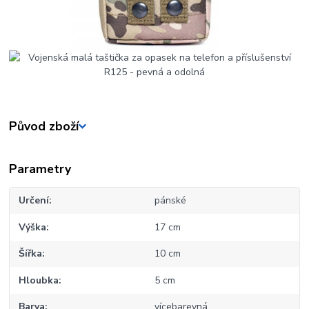
Původ zboží
Parametry
Určení
pánské
Výška
17 cm
Šířka
10 cm
Hloubka
5 cm
Barva
vícebarevná