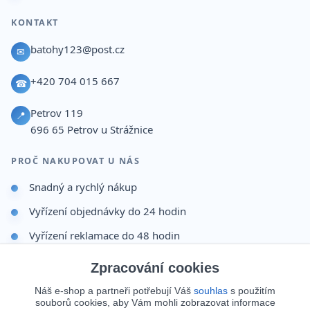
KONTAKT
batohy123@post.cz
✉
+420 704 015 667
☎
Petrov 119
📍
696 65
Petrov u Strážnice
PROČ NAKUPOVAT U NÁS
Snadný a rychlý nákup
Vyřízení objednávky do 24 hodin
Vyřízení reklamace do 48 hodin
Dárek po dokončení objednávky
Zpracování cookies
Odesíláme i na Slovensko
Náš e-shop a partneři potřebují Váš
souhlas
s použitím
souborů cookies, aby Vám mohli zobrazovat informace
Doprava 65 Kč nad 499 Kč