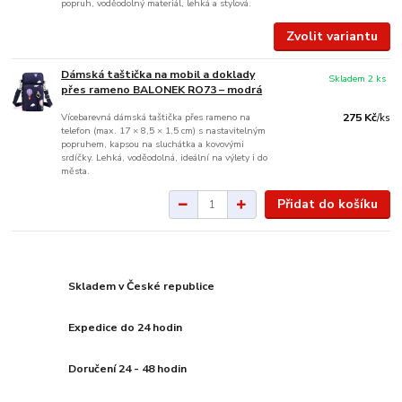
popruh, voděodolný materiál, lehká a stylová.
Zvolit variantu
Dámská taštička na mobil a doklady
Skladem 2 ks
přes rameno BALONEK RO73 – modrá
Vícebarevná dámská taštička přes rameno na
275 Kč
/
ks
telefon (max. 17 × 8,5 × 1,5 cm) s nastavitelným
popruhem, kapsou na sluchátka a kovovými
srdíčky. Lehká, voděodolná, ideální na výlety i do
města.
Přidat do košíku
Skladem v České republice
Expedice do 24 hodin
Doručení 24 - 48 hodin