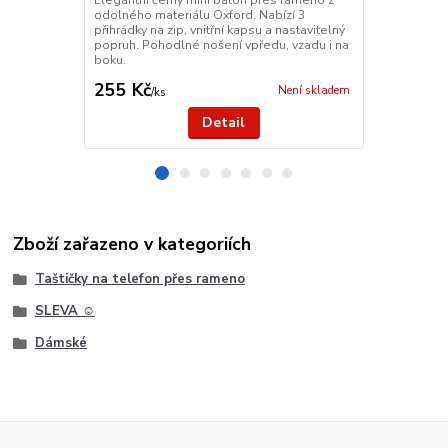
Elegantní černý mini batoh přes rameno z
hlavní přihr
odolného materiálu Oxford. Nabízí 3
telefon nebo
přihrádky na zip, vnitřní kapsu a nastavitelný
nastavitelný
popruh. Pohodlné nošení vpředu, vzadu i na
každodenní 
boku.
255 Kč
349 Kč
Není skladem
/
ks
/
ks
Detail
Zboží zařazeno v kategoriích
Taštičky na telefon přes rameno
SLEVA ☺
Dámské