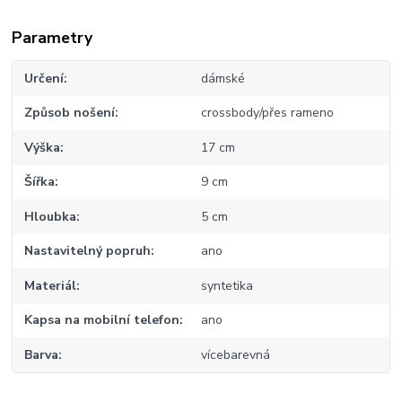
Parametry
Určení
dámské
Způsob nošení
crossbody/přes rameno
Výška
17 cm
Šířka
9 cm
Hloubka
5 cm
Nastavitelný popruh
ano
Materiál
syntetika
Kapsa na mobilní telefon
ano
Barva
vícebarevná