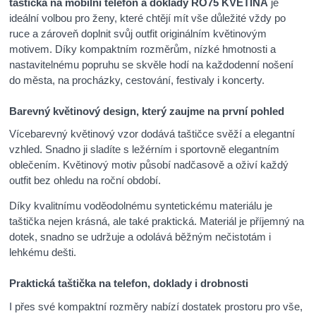
taštička na mobilní telefon a doklady RO75 KVĚTINA
je
ideální volbou pro ženy, které chtějí mít vše důležité vždy po
ruce a zároveň doplnit svůj outfit originálním květinovým
motivem. Díky kompaktním rozměrům, nízké hmotnosti a
nastavitelnému popruhu se skvěle hodí na každodenní nošení
do města, na procházky, cestování, festivaly i koncerty.
Barevný květinový design, který zaujme na první pohled
Vícebarevný květinový vzor dodává taštičce svěží a elegantní
vzhled. Snadno ji sladíte s ležérním i sportovně elegantním
oblečením. Květinový motiv působí nadčasově a oživí každý
outfit bez ohledu na roční období.
Díky kvalitnímu voděodolnému syntetickému materiálu je
taštička nejen krásná, ale také praktická. Materiál je příjemný na
dotek, snadno se udržuje a odolává běžným nečistotám i
lehkému dešti.
Praktická taštička na telefon, doklady i drobnosti
I přes své kompaktní rozměry nabízí dostatek prostoru pro vše,