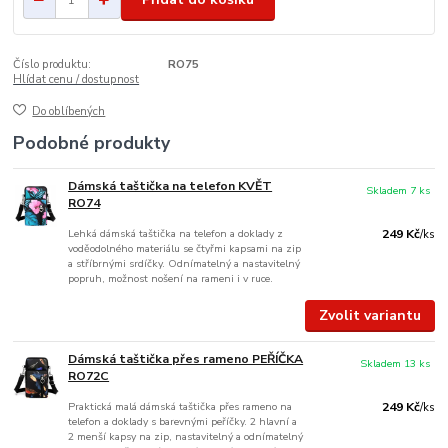
Číslo produktu:
RO75
Hlídat cenu / dostupnost
Do oblíbených
Podobné produkty
Dámská taštička na telefon KVĚT
Skladem 7 ks
RO74
Lehká dámská taštička na telefon a doklady z
249 Kč
/
ks
voděodolného materiálu se čtyřmi kapsami na zip
a stříbrnými srdíčky. Odnímatelný a nastavitelný
popruh, možnost nošení na rameni i v ruce.
Zvolit variantu
Dámská taštička přes rameno PEŘÍČKA
Skladem 13 ks
RO72C
Praktická malá dámská taštička přes rameno na
249 Kč
/
ks
telefon a doklady s barevnými peříčky. 2 hlavní a
2 menší kapsy na zip, nastavitelný a odnímatelný