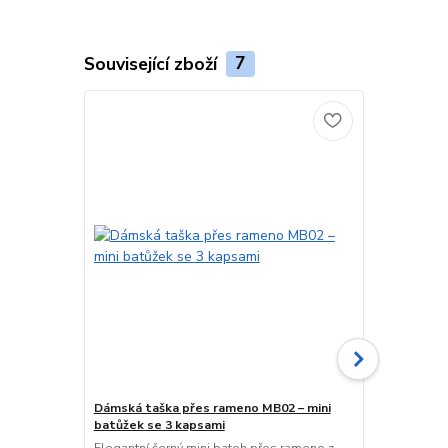
Související zboží
7
Dámská taška přes rameno MB02 – mini
Batůžek Lo
batůžek se 3 kapsami
Lehký a prak
Oxford cloth