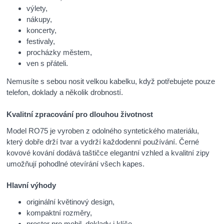
výlety,
nákupy,
koncerty,
festivaly,
procházky městem,
ven s přáteli.
Nemusíte s sebou nosit velkou kabelku, když potřebujete pouze
telefon, doklady a několik drobností.
Kvalitní zpracování pro dlouhou životnost
Model RO75 je vyroben z odolného syntetického materiálu,
který dobře drží tvar a vydrží každodenní používání. Černé
kovové kování dodává taštičce elegantní vzhled a kvalitní zipy
umožňují pohodlné otevírání všech kapes.
Hlavní výhody
originální květinový design,
kompaktní rozměry,
prostor pro mobil, doklady i klíče,