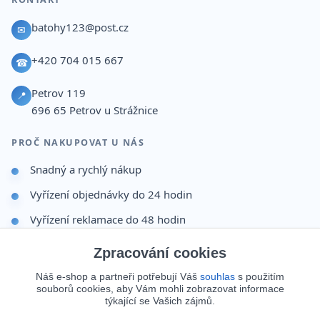
batohy123@post.cz
✉
+420 704 015 667
☎
Petrov 119
📍
696 65
Petrov u Strážnice
PROČ NAKUPOVAT U NÁS
Snadný a rychlý nákup
Vyřízení objednávky do 24 hodin
Vyřízení reklamace do 48 hodin
Dárek po dokončení objednávky
Zpracování cookies
Odesíláme i na Slovensko
Náš e-shop a partneři potřebují Váš
souhlas
s použitím
souborů cookies, aby Vám mohli zobrazovat informace
Doprava 65 Kč nad 499 Kč
týkající se Vašich zájmů.