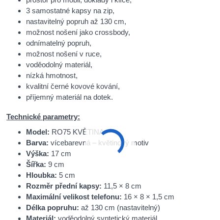
3 samostatné kapsy na zip,
nastavitelný popruh až 130 cm,
možnost nošení jako crossbody,
odnímatelný popruh,
možnost nošení v ruce,
voděodolný materiál,
nízká hmotnost,
kvalitní černé kovové kování,
příjemný materiál na dotek.
Technické parametry:
Model:
RO75 KVĚTINA
Barva:
vícebarevná – květinový motiv
Výška:
17 cm
Šířka:
9 cm
Hloubka:
5 cm
Rozměr přední kapsy:
11,5 × 8 cm
Maximální velikost telefonu:
16 × 8 × 1,5 cm
Délka popruhu:
až 130 cm (nastavitelný)
Materiál:
voděodolný syntetický materiál