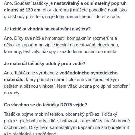
Ano. Součástí taštičky je
nastavitelný a odnímatelný popruh
dlouhý až 130 cm
, díky kterému ji můžete pohodlně nosit jako
crossbody přes tělo, na jednom rameni nebo ji držet v ruce.
Je taštička vhodná na cestování a výlety?
Ano. Díky své nízké hmotnosti, kompaktním rozměrům a
několika kapsám na zip je ideální na cestování, dovolenou,
koncerty, festivaly, nákupy i každodenní nošení do města.
Je materiál taštičky odolný proti vodě?
Ano. Taštička je vyrobena z
voděodolného syntetického
materiálu
, který pomáhá chránit uložené věci před lehkým
deštěm a běžnou vlhkostí. Není však určena pro úplné ponoření
do vody.
Co všechno se do taštičky RO75 vejde?
Taštička pojme mobilní telefon, občanský průkaz, řidičský
průkaz, platební karty, klíče, hotovost, kapesníčky i další drobné
osobní věci. Díky třem samostatným kapsám na zip budete mít
vše přehledně uspořádané.