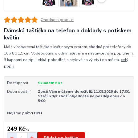
Ohodnotit produkt
Dámská taštička na telefon a doklady s potiskem
květin
Malá vícebarevná taštička s květinovým vzorem, vhodná pro telefony do
16 x 8 x 1,5 cm. Voděodolná, s odnímatelným a nastavitelným popruhem,
3 kapsami na zip. Lehká, pohodlná a stylová na výlety i do města.
celý
popis
Dostupnost
Skladem 6 ks
Doba dodání
Zboží Vám můžeme doručit již 11.08.2026 do 17:00.
Stačí, když zboží objednáte nejpozději dnes do
5:00
Nejsme plátci DPH
249 Kč
/
ks
Přidat do košíku