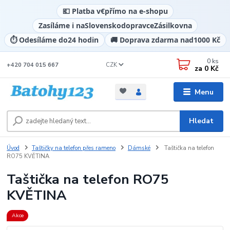
💶 Platba v
€
přímo na e-shopu
Zasíláme i na
Slovensko
dopravce
Zásilkovna
⏱️ Odesíláme do
24 hodin
🚚 Doprava zdarma nad
1000 Kč
0
ks
CZK
+420 704 015 667
za
0 Kč
Menu
Hledat
Úvod
Taštičky na telefon přes rameno
Dámské
Taštička na telefon
RO75 KVĚTINA
Taštička na telefon RO75
KVĚTINA
Akce