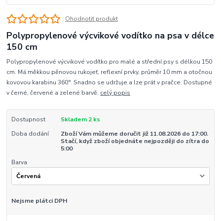
Ohodnotit produkt
Polypropylenové výcvikové vodítko na psa v délce
150 cm
Polypropylenové výcvikové vodítko pro malé a střední psy s délkou 150
cm. Má měkkou pěnovou rukojeť, reflexní prvky, průměr 10 mm a otočnou
kovovou karabinu 360°. Snadno se udržuje a lze prát v pračce. Dostupné
v černé, červené a zelené barvě.
celý popis
Dostupnost
Skladem 2 ks
Doba dodání
Zboží Vám můžeme doručit již 11.08.2026 do 17:00.
Stačí, když zboží objednáte nejpozději do zítra do
5:00
Barva
Nejsme plátci DPH