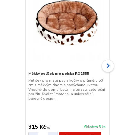
Měkký pelíšek pro pejska RO2555
Protiskluzo
RO2553
Pelíšek pro malé psy a kočky o průměru 50
cm s měkkým dnem a nadýchanou vatou.
Kvalitní ner
Vhodný do domu, bytu i na terasu, celoroční
600 ml s pr
použití. Kvalitní materiál a univerzální
Vhodná na vo
barevný design.
omyvatelná –
myčce. Nepo
k dispozici 
oranžová.
315 Kč
85 Kč
Skladem 5 ks
/
ks
/
ks