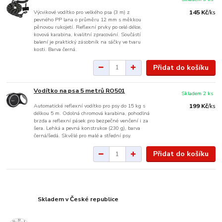
Výcvikové vodítko pro velkého psa (3 m) z
145 Kč
/
ks
pevného PP lana o průměru 12 mm s měkkou
pěnovou rukojetí. Reflexní prvky po celé délce,
kovová karabina, kvalitní zpracování. Součástí
balení je praktický zásobník na sáčky ve tvaru
kosti. Barva černá.
Přidat do košíku
Vodítko na psa 5 metrů RO501
Skladem 2 ks
Automatické reflexní vodítko pro psy do 15 kg s
199 Kč
/
ks
délkou 5 m. Odolná chromová karabina, pohodlná
brzda a reflexní pásek pro bezpečné venčení i za
šera. Lehká a pevná konstrukce (230 g), barva
černá/šedá. Skvělé pro malé a střední psy.
Přidat do košíku
Skladem v České republice