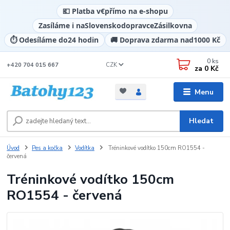
💶 Platba v
€
přímo na e-shopu
Zasíláme i na
Slovensko
dopravce
Zásilkovna
⏱️ Odesíláme do
24 hodin
🚚 Doprava zdarma nad
1000 Kč
0
ks
CZK
+420 704 015 667
za
0 Kč
Menu
Hledat
Úvod
Pes a kočka
Vodítka
Tréninkové vodítko 150cm RO1554 -
červená
Tréninkové vodítko 150cm
RO1554 - červená