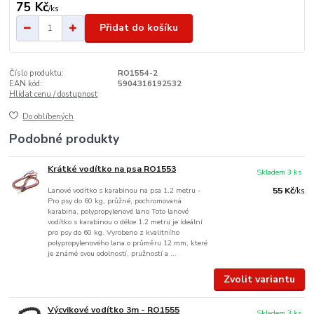
75 Kč
/
ks
Přidat do košíku
Číslo produktu:
RO1554-2
EAN kód:
5904316192532
Hlídat cenu / dostupnost
Do oblíbených
Podobné produkty
Krátké vodítko na psa RO1553
Skladem 3 ks
Lanové vodítko s karabinou na psa 1.2 metru -
55 Kč
/
ks
Pro psy do 60 kg, průžné, pochromovaná
karabina, polypropylenové lano Toto lanové
vodítko s karabinou o délce 1.2 metru je ideální
pro psy do 60 kg. Vyrobeno z kvalitního
polypropylenového lana o průměru 12 mm, které
je známé svou odolností, pružností a ...
Zvolit variantu
Výcvikové vodítko 3m - RO1555
Skladem 3 ks