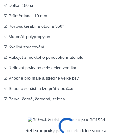
☑️ Délka: 150 cm
☑️ Průměr lana: 10 mm
☑️ Kovová karabina otočná 360°
☑️ Materiál: polypropylen
☑️ Kvalitní zpracování
☑️ Rukojeť z měkkého pěnového materiálu
☑️ Reflexní prvky po celé délce vodítka
☑️ Vhodné pro malé a středně velké psy
☑️ Snadno se čistí a lze prát v pračce
☑️ Barva: černá, červená, zelená
Reflexní prvky
jsou po celé délce vodítka.