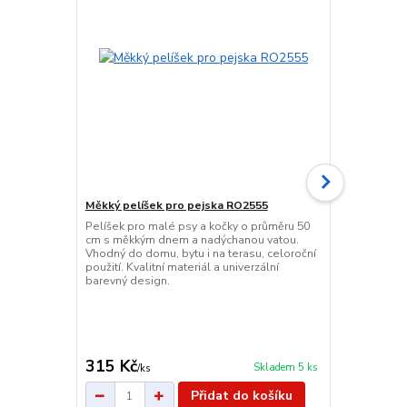
Měkký pelíšek pro pejska RO2555
Protiskluzo
RO2553
Pelíšek pro malé psy a kočky o průměru 50
cm s měkkým dnem a nadýchanou vatou.
Kvalitní ner
Vhodný do domu, bytu i na terasu, celoroční
600 ml s pr
použití. Kvalitní materiál a univerzální
Vhodná na vo
barevný design.
omyvatelná –
myčce. Nepo
k dispozici 
oranžová.
315 Kč
85 Kč
Skladem 5 ks
/
ks
/
ks
Přidat do košíku