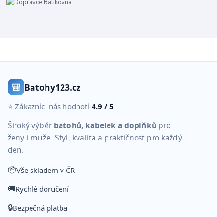
🎒
Batohy123.cz
⭐ Zákazníci nás hodnotí
4.9 / 5
Široký výběr
batohů, kabelek a doplňků
pro
ženy i muže. Styl, kvalita a praktičnost pro každý
den.
📦
Vše skladem v ČR
🚚
Rychlé doručení
🔒
Bezpečná platba