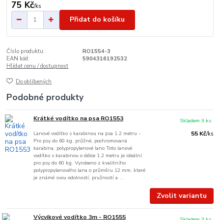
75 Kč
/
ks
Přidat do košíku
Číslo produktu:
RO1554-3
EAN kód:
5904316192532
Hlídat cenu / dostupnost
Do oblíbených
Podobné produkty
Krátké vodítko na psa RO1553
Skladem 3 ks
Lanové vodítko s karabinou na psa 1.2 metru -
55 Kč
/
ks
Pro psy do 60 kg, průžné, pochromovaná
karabina, polypropylenové lano Toto lanové
vodítko s karabinou o délce 1.2 metru je ideální
pro psy do 60 kg. Vyrobeno z kvalitního
polypropylenového lana o průměru 12 mm, které
je známé svou odolností, pružností a ...
Zvolit variantu
Výcvikové vodítko 3m - RO1555
Skladem 3 ks