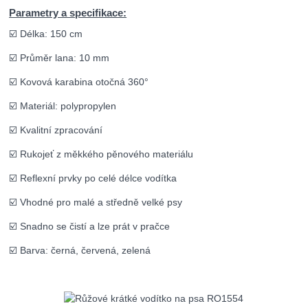
Parametry a specifikace:
☑️ Délka: 150 cm
☑️ Průměr lana: 10 mm
☑️ Kovová karabina otočná 360°
☑️ Materiál: polypropylen
☑️ Kvalitní zpracování
☑️ Rukojeť z měkkého pěnového materiálu
☑️ Reflexní prvky po celé délce vodítka
☑️ Vhodné pro malé a středně velké psy
☑️ Snadno se čistí a lze prát v pračce
☑️ Barva: černá, červená, zelená