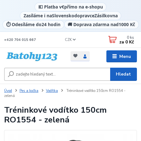
💶 Platba v
€
přímo na e-shopu
Zasíláme i na
Slovensko
dopravce
Zásilkovna
⏱️ Odesíláme do
24 hodin
🚚 Doprava zdarma nad
1000 Kč
0
ks
CZK
+420 704 015 667
za
0 Kč
Menu
Hledat
Úvod
Pes a kočka
Vodítka
Tréninkové vodítko 150cm RO1554 -
zelená
Tréninkové vodítko 150cm
RO1554 - zelená