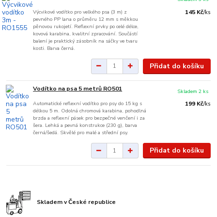
Výcvikové vodítko pro velkého psa (3 m) z
145 Kč
/
ks
pevného PP lana o průměru 12 mm s měkkou
pěnovou rukojetí. Reflexní prvky po celé délce,
kovová karabina, kvalitní zpracování. Součástí
balení je praktický zásobník na sáčky ve tvaru
kosti. Barva černá.
Přidat do košíku
Vodítko na psa 5 metrů RO501
Skladem 2 ks
Automatické reflexní vodítko pro psy do 15 kg s
199 Kč
/
ks
délkou 5 m. Odolná chromová karabina, pohodlná
brzda a reflexní pásek pro bezpečné venčení i za
šera. Lehká a pevná konstrukce (230 g), barva
černá/šedá. Skvělé pro malé a střední psy.
Přidat do košíku
Skladem v České republice