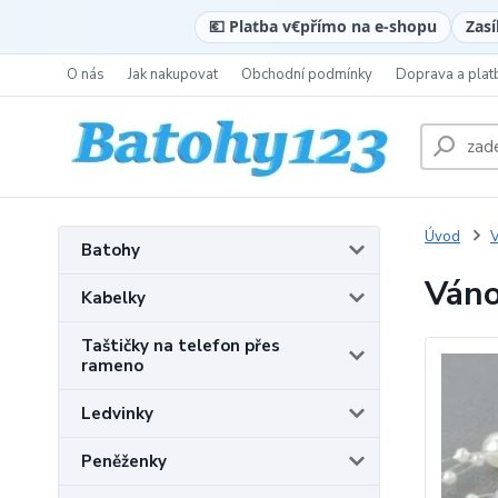
💶 Platba v
€
přímo na e-shopu
Zasí
O nás
Jak nakupovat
Obchodní podmínky
Doprava a plat
Úvod
Batohy
Váno
Kabelky
Taštičky na telefon přes
rameno
Ledvinky
Peněženky