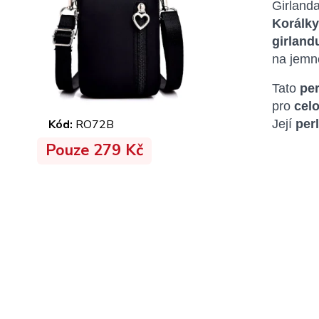
Girlanda
Korálky
girland
na jemn
Tato
per
pro
celo
Kód:
RO72B
Její
per
Pouze 279 Kč