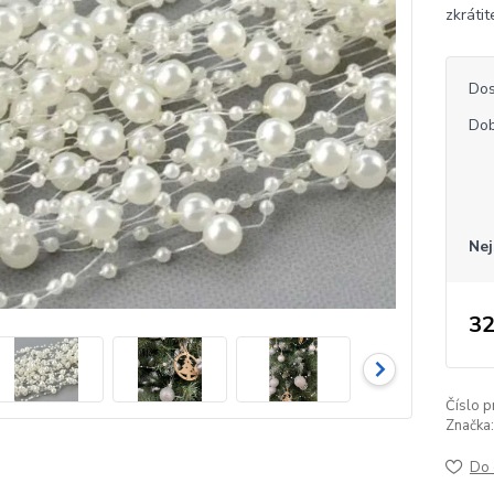
zkráti
Dos
Dob
Nej
32
Číslo p
Značka:
Do 