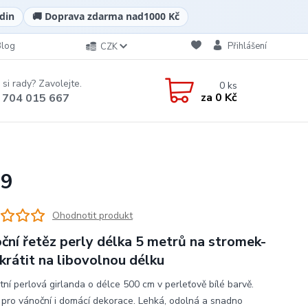
din
🚚 Doprava zdarma nad
1000 Kč
Blog
Přihlášení
CZK
 si rady? Zavolejte.
0
ks
za
0 Kč
 704 015 667
99
Ohodnotit produkt
ční řetěz perly délka 5 metrů na stromek-
zkrátit na libovolnou délku
tní perlová girlanda o délce 500 cm v perleťově bílé barvě.
í pro vánoční i domácí dekorace. Lehká, odolná a snadno