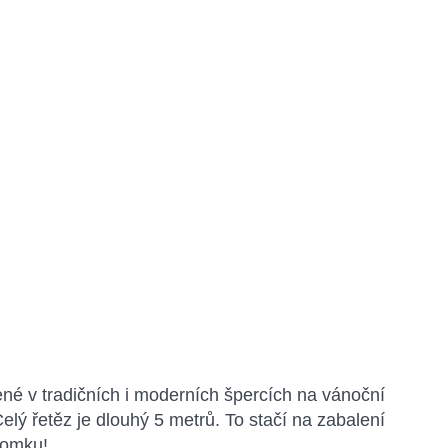
né v tradičních i moderních špercích na vánoční
Celý řetěz je dlouhý 5 metrů. To stačí na zabalení
romku!