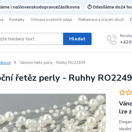
láme i na
Slovensko
dopravce
Zásilkovna
⏱️ Odesíláme do
24 ho
ba
Kontakty
Ochrana osobních údajů
Reklamace a vrácení zboží
Nevíte
Hledat
+420
Vánoce
Vánoční řetěz perly - Ruhhy RO22499
ční řetěz perly - Ruhhy RO224
Váno
lze 
Elegan
Ideáln