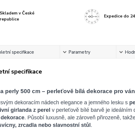
Skladem v České
Expedice do 24
republice
etní specifikace
Parametry
Hodn
tní specifikace
da perly 500 cm – perleťově bílá dekorace pro vá
 svým dekoracím nádech elegance a jemného lesku s
pe
ivní girlanda z perel
v perleťově bílé barvě je ideální
 dekorace
. Působí luxusně, ale zároveň přirozeně, takž
svícny, zrcadla nebo slavnostní stůl
.