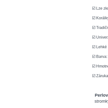
☑️ Lze zk
☑️ Korálk
☑️ Tradič
☑️ Univer
☑️ Lehké
☑️ Barva:
☑️ Hmotno
☑️ Záruk
Perlov
stromk