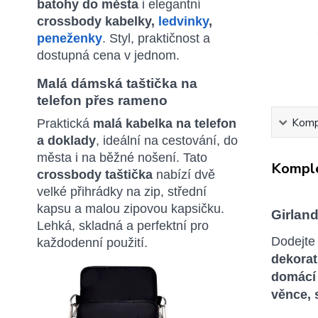
batohy do města
i elegantní
crossbody kabelky,
ledvinky
,
peneženky
. Styl, praktičnost a
dostupná cena v jednom.
Malá dámská taštička na
telefon přes rameno
Kompl
Praktická
malá kabelka na telefon
a doklady
, ideální na cestování, do
města i na běžné nošení. Tato
Komple
crossbody taštička
nabízí dvě
velké přihrádky na zip, střední
kapsu a malou zipovou kapsičku.
Girlan
Lehká, skladná a perfektní pro
Dodejte
každodenní použití.
dekorat
domácí
věnce, 