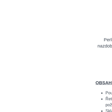
Per
nazdobe
OBSAH
Pou
Řet
pož
Skl