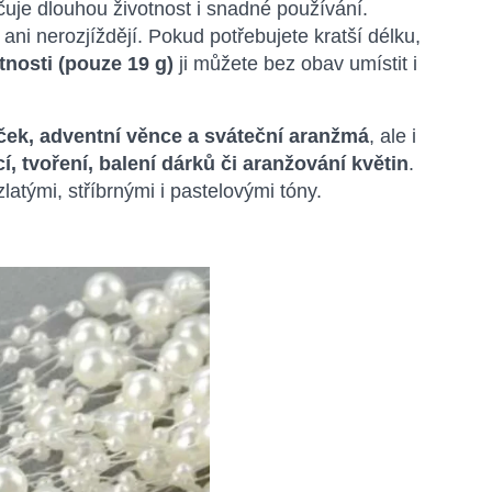
čuje dlouhou životnost i snadné používání.
 ani nerozjíždějí. Pokud potřebujete kratší délku,
nosti (pouze 19 g)
ji můžete bez obav umístit i
ek, adventní věnce a sváteční aranžmá
, ale i
, tvoření, balení dárků či aranžování květin
.
latými, stříbrnými i pastelovými tóny.