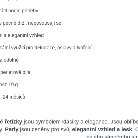
rátit podle potřeby
y pevně drží, neposouvají se
ní a elegantní vzhled
zální využití pro dekorace, oslavy a tvoření
 a odolné
 perleťově bílá
st: 19 g
a: 24 měsíců
é řetízky
jsou symbolem klasiky a elegance. Jsou oblíbe
y.
Perly
jsou ceněny pro svůj
elegantní vzhled a lesk
. 
celého vánočního st