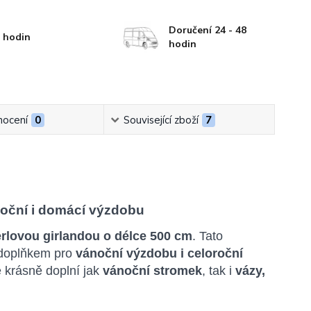
Doručení 24 - 48
 hodin
hodin
ocení
0
Související zboží
7
noční i domácí výzdobu
rlovou girlandou o délce 500 cm
. Tato
m doplňkem pro
vánoční výzdobu i celoroční
e krásně doplní jak
vánoční stromek
, tak i
vázy,