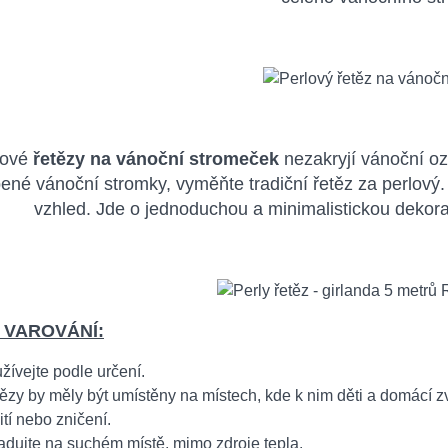
lové
řetězy na vánoční stromeček
nezakryjí vánoční oz
né vánoční stromky, vyměňte tradiční řetěz za perlový. M
vzhled. Jde o jednoduchou a minimalistickou dekora
 VAROVÁNÍ:
žívejte podle určení.
ězy by měly být umístěny na místech, kde k nim děti a domácí 
ití nebo zničení.
adujte na suchém místě, mimo zdroje tepla.