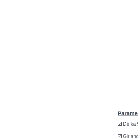
Paramet
☑️ Délka
☑️ Girlan