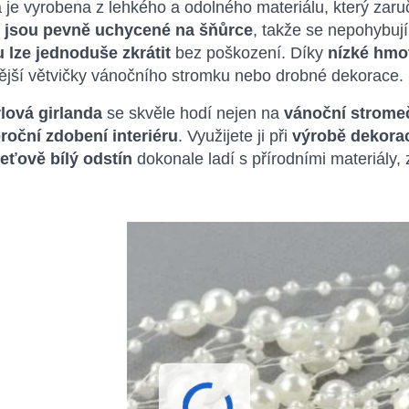
 je vyrobena z lehkého a odolného materiálu, který zaru
 jsou pevně uchycené na šňůrce
, takže se nepohybují
u lze jednoduše zkrátit
bez poškození. Díky
nízké hmot
ější větvičky vánočního stromku nebo drobné dekorace.
lová girlanda
se skvěle hodí nejen na
vánoční stromeč
roční zdobení interiéru
. Využijete ji při
výrobě dekorací
leťově bílý odstín
dokonale ladí s přírodními materiály, z