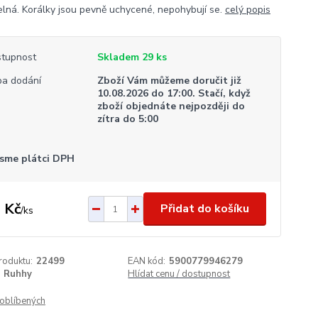
telná. Korálky jsou pevně uchycené, nepohybují se.
celý popis
tupnost
Skladem 29 ks
a dodání
Zboží Vám můžeme doručit již
10.08.2026 do 17:00. Stačí, když
zboží objednáte nejpozději do
zítra do 5:00
sme plátci DPH
 Kč
Přidat do košíku
/
ks
roduktu:
22499
EAN kód:
5900779946279
Ruhhy
Hlídat cenu / dostupnost
oblíbených