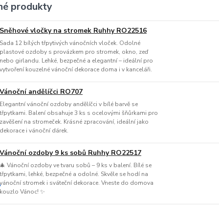
é produkty
Sněhové vločky na stromek Ruhhy RO22516
Sada 12 bílých třpytivých vánočních vloček. Odolné
plastové ozdoby s provázkem pro stromek, okno, zeď
nebo girlandu. Lehké, bezpečné a elegantní – ideální pro
vytvoření kouzelné vánoční dekorace doma i v kanceláři.
Vánoční andělíčci RO707
Elegantní vánoční ozdoby andělíčci v bílé barvě se
třpytkami. Balení obsahuje 3 ks s ocelovými šňůrkami pro
zavěšení na stromeček. Krásné zpracování, ideální jako
dekorace i vánoční dárek.
Vánoční ozdoby 9 ks sobů Ruhhy RO22517
🎄 Vánoční ozdoby ve tvaru sobů – 9 ks v balení. Bílé se
třpytkami, lehké, bezpečné a odolné. Skvěle se hodí na
vánoční stromek i sváteční dekorace. Vneste do domova
kouzlo Vánoc! ✨