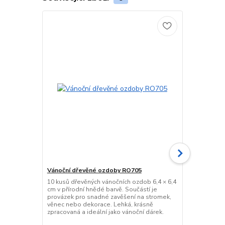
Vánoční dřevěné ozdoby RO705
Celofánový 
10 kusů dřevěných vánočních ozdob 6,4 × 6,4
Průhledný p
cm v přírodní hnědé barvě. Součástí je
cm, tloušťka
provázek pro snadné zavěšení na stromek,
pevný a bez 
věnec nebo dekorace. Lehká, krásně
dárků, cukro
zpracovaná a ideální jako vánoční dárek.
uvedena za 1