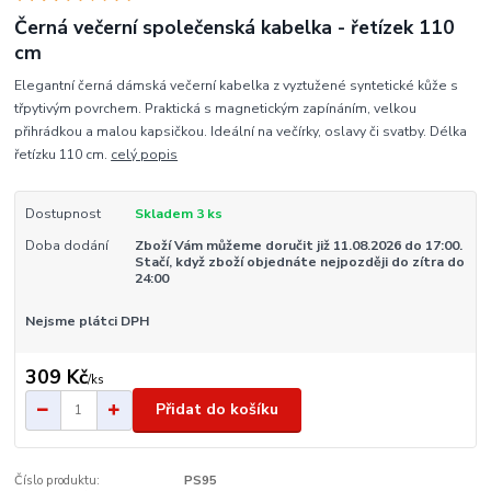
Černá večerní společenská kabelka - řetízek 110
cm
Elegantní černá dámská večerní kabelka z vyztužené syntetické kůže s
třpytivým povrchem. Praktická s magnetickým zapínáním, velkou
přihrádkou a malou kapsičkou. Ideální na večírky, oslavy či svatby. Délka
řetízku 110 cm.
celý popis
Dostupnost
Skladem 3 ks
Doba dodání
Zboží Vám můžeme doručit již 11.08.2026 do 17:00.
Stačí, když zboží objednáte nejpozději do zítra do
24:00
Nejsme plátci DPH
309 Kč
/
ks
Přidat do košíku
Číslo produktu:
PS95