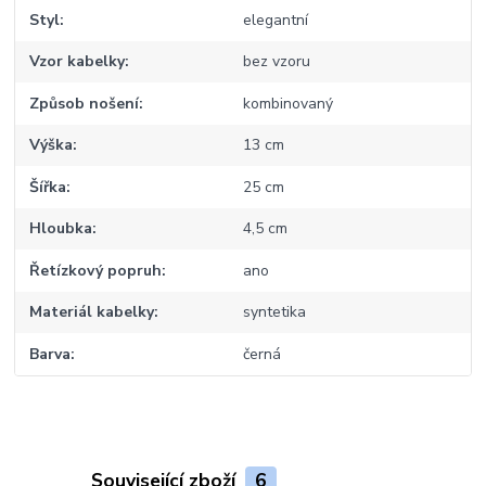
Styl
elegantní
Vzor kabelky
bez vzoru
Způsob nošení
kombinovaný
Výška
13 cm
Šířka
25 cm
Hloubka
4,5 cm
Řetízkový popruh
ano
Materiál kabelky
syntetika
Barva
černá
Související zboží
6