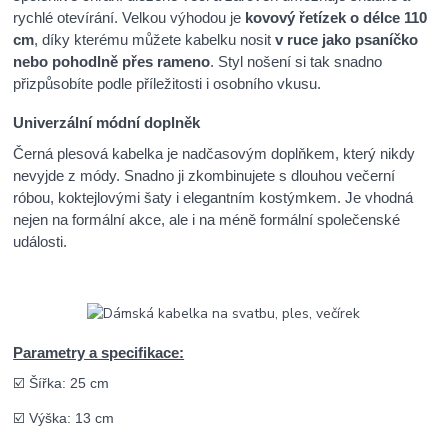
rychlé otevírání. Velkou výhodou je
kovový řetízek o délce 110
cm
, díky kterému můžete kabelku nosit
v ruce jako psaníčko
nebo pohodlně přes rameno
. Styl nošení si tak snadno
přizpůsobíte podle příležitosti i osobního vkusu.
Univerzální módní doplněk
Černá plesová kabelka je nadčasovým doplňkem, který nikdy
nevyjde z módy. Snadno ji zkombinujete s dlouhou večerní
róbou, koktejlovými šaty i elegantním kostýmkem. Je vhodná
nejen na formální akce, ale i na méně formální společenské
události.
Parametry a specifikace:
☑️ Šířka: 25 cm
☑️ Výška: 13 cm