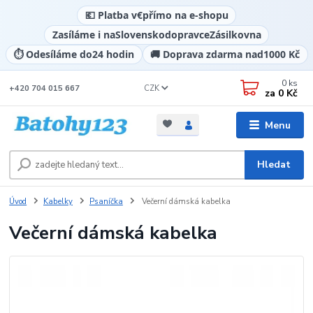
💶 Platba v
€
přímo na e-shopu
Zasíláme i na
Slovensko
dopravce
Zásilkovna
⏱️ Odesíláme do
24 hodin
🚚 Doprava zdarma nad
1000 Kč
0
ks
CZK
+420 704 015 667
za
0 Kč
Menu
Hledat
Úvod
Kabelky
Psaníčka
Večerní dámská kabelka
Večerní dámská kabelka