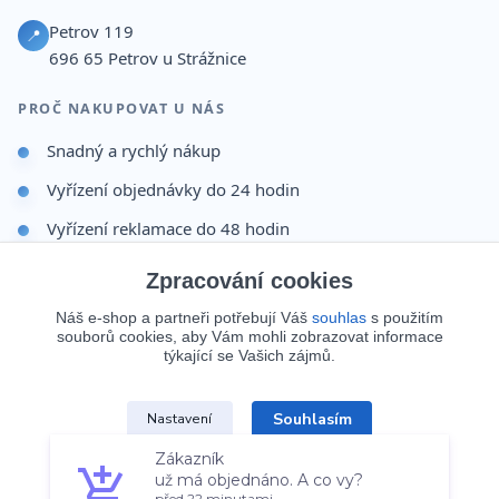
Petrov 119
📍
696 65
Petrov u Strážnice
PROČ NAKUPOVAT U NÁS
Snadný a rychlý nákup
Vyřízení objednávky do 24 hodin
Vyřízení reklamace do 48 hodin
Dárek po dokončení objednávky
Zpracování cookies
Odesíláme i na Slovensko
Náš e-shop a partneři potřebují Váš
souhlas
s použitím
souborů cookies, aby Vám mohli zobrazovat informace
Doprava 65 Kč nad 499 Kč
týkající se Vašich zájmů.
Zákazník
Souhlasím
Nastavení
už má objednáno. A co vy?
© 2026 Batohy123.cz. Všechna práva vyhrazena.
před 22 minutami
Souhlas můžete odmítnout
zde
.