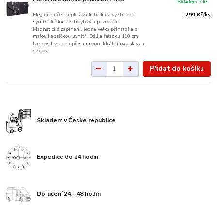
Skladem 7 ks
Elegantní černá plesová kabelka z vyztužené
299 Kč
/
ks
syntetické kůže s třpytivým povrchem.
Magnetické zapínání, jedna velká přihrádka s
malou kapsičkou uvnitř. Délka řetízku 110 cm,
lze nosit v ruce i přes rameno. Ideální na oslavy a
svatby.
Přidat do košíku
Skladem v České republice
Expedice do 24 hodin
Doručení 24 - 48 hodin