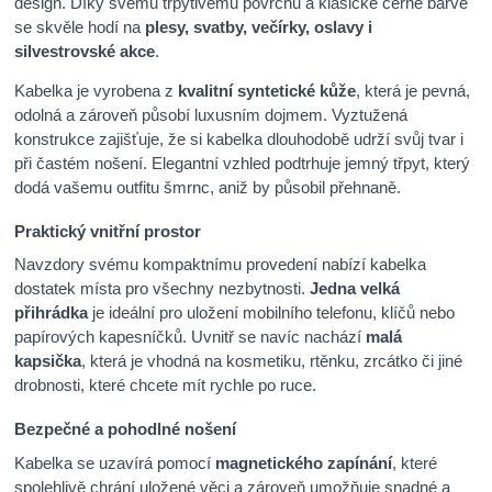
design. Díky svému třpytivému povrchu a klasické černé barvě
se skvěle hodí na
plesy, svatby, večírky, oslavy i
silvestrovské akce
.
Kabelka je vyrobena z
kvalitní syntetické kůže
, která je pevná,
odolná a zároveň působí luxusním dojmem. Vyztužená
konstrukce zajišťuje, že si kabelka dlouhodobě udrží svůj tvar i
při častém nošení. Elegantní vzhled podtrhuje jemný třpyt, který
dodá vašemu outfitu šmrnc, aniž by působil přehnaně.
Praktický vnitřní prostor
Navzdory svému kompaktnímu provedení nabízí kabelka
dostatek místa pro všechny nezbytnosti.
Jedna velká
přihrádka
je ideální pro uložení mobilního telefonu, klíčů nebo
papírových kapesníčků. Uvnitř se navíc nachází
malá
kapsička
, která je vhodná na kosmetiku, rtěnku, zrcátko či jiné
drobnosti, které chcete mít rychle po ruce.
Bezpečné a pohodlné nošení
Kabelka se uzavírá pomocí
magnetického zapínání
, které
spolehlivě chrání uložené věci a zároveň umožňuje snadné a