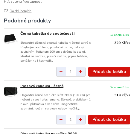
Hlídat cenu / dostupnost
Do oblíbených
Podobné produkty
Černá kabelka do společnosti
Skladem 4 ks
Elegantní dámská plesová kabelka v černé barvě s
329 Kč
/
ks
třpytivým povrchem, prostorná, s magnetickým
zavíráním, řetízkem 100 cm a dvěma kapsami.
Ideální na večírek, ples či svatbu, pojme telefon,
peněženku i kosmetiku.
Přidat do košíku
Plesová kabelka - černá
Skladem 8 ks
Elegantní černé psaníčko s řetízkem (100 cm) pro
319 Kč
/
ks
nošení v ruce i přes rameno. Stylové, praktické – 1
hlavní přihrádka a kapsička, magnetické
zapínání. Ideální na plesy, oslavy i večírky.
Přidat do košíku
Plesová kabelka psaníčko PS96