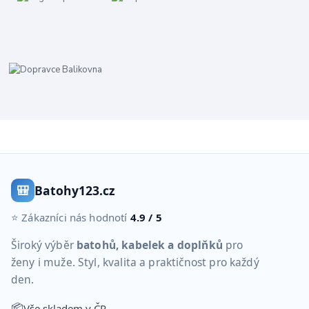
🎒
Batohy123.cz
⭐ Zákazníci nás hodnotí
4.9 / 5
Široký výběr
batohů, kabelek a doplňků
pro
ženy i muže. Styl, kvalita a praktičnost pro každý
den.
📦
Vše skladem v ČR