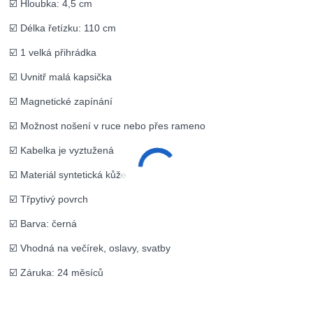
☑️ Hloubka: 4,5 cm
☑️ Délka řetízku: 110 cm
☑️ 1 velká přihrádka
☑️ Uvnitř malá kapsička
☑️ Magnetické zapínání
☑️ Možnost nošení v ruce nebo přes rameno
☑️ Kabelka je vyztužená
☑️ Materiál syntetická kůže
☑️ Třpytivý povrch
☑️ Barva: černá
☑️ Vhodná na večírek, oslavy, svatby
☑️ Záruka: 24 měsíců