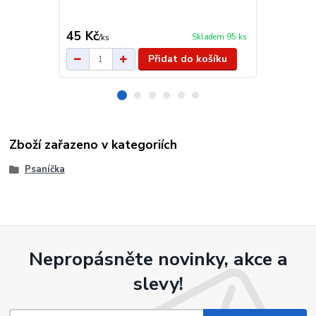
45 Kč
2,50 Kč
Skladem 95 ks
/
ks
/
k
Přidat do košíku
Zboží zařazeno v kategoriích
Psaníčka
Nepropásněte novinky, akce a
slevy!