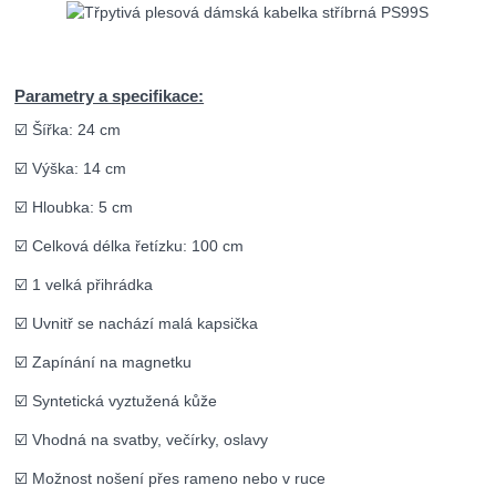
Parametry a specifikace:
☑️ Šířka: 24 cm
☑️ Výška: 14 cm
☑️ Hloubka: 5 cm
☑️ Celková délka řetízku: 100 cm
☑️ 1 velká přihrádka
☑️ Uvnitř se nachází malá kapsička
☑️ Zapínání na magnetku
☑️ Syntetická vyztužená kůže
☑️ Vhodná na svatby, večírky, oslavy
☑️ Možnost nošení přes rameno nebo v ruce