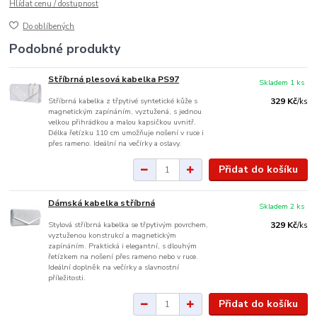
Hlídat cenu / dostupnost
Do oblíbených
Podobné produkty
Stříbrná plesová kabelka PS97
Skladem 1 ks
Stříbrná kabelka z třpytivé syntetické kůže s
329 Kč
/
ks
magnetickým zapínáním, vyztužená, s jednou
velkou přihrádkou a malou kapsičkou uvnitř.
Délka řetízku 110 cm umožňuje nošení v ruce i
přes rameno. Ideální na večírky a oslavy.
Přidat do košíku
Dámská kabelka stříbrná
Skladem 2 ks
Stylová stříbrná kabelka se třpytivým povrchem,
329 Kč
/
ks
vyztuženou konstrukcí a magnetickým
zapínáním. Praktická i elegantní, s dlouhým
řetízkem na nošení přes rameno nebo v ruce.
Ideální doplněk na večírky a slavnostní
příležitosti.
Přidat do košíku