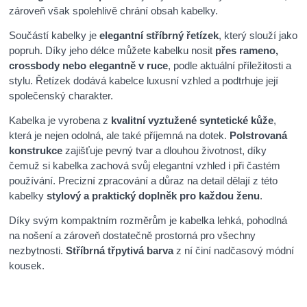
zároveň však spolehlivě chrání obsah kabelky.
Součástí kabelky je
elegantní stříbrný řetízek
, který slouží jako
popruh. Díky jeho délce můžete kabelku nosit
přes rameno,
crossbody nebo elegantně v ruce
, podle aktuální příležitosti a
stylu. Řetízek dodává kabelce luxusní vzhled a podtrhuje její
společenský charakter.
Kabelka je vyrobena z
kvalitní vyztužené syntetické kůže
,
která je nejen odolná, ale také příjemná na dotek.
Polstrovaná
konstrukce
zajišťuje pevný tvar a dlouhou životnost, díky
čemuž si kabelka zachová svůj elegantní vzhled i při častém
používání. Precizní zpracování a důraz na detail dělají z této
kabelky
stylový a praktický doplněk pro každou ženu
.
Díky svým kompaktním rozměrům je kabelka lehká, pohodlná
na nošení a zároveň dostatečně prostorná pro všechny
nezbytnosti.
Stříbrná třpytivá barva
z ní činí nadčasový módní
kousek.