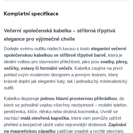
Kompletní specifikace
Večerní společenská kabelka – stříbrná třpytivá
elegance pro výjimečné chvíle
Dodejte svému outfitu nádech luxusu s touto
elegantní večerní
společenskou kabelkou ve stříbrné třpytivé barvě
, která je
ideální volbou pro slavnostní příležitosti, jako jsou
svatby, plesy,
večírky, oslavy či formální večeře
. Kabelka zaujme na první
pohled svým moderním designem a jemným leskem, který
krásně doplní jak elegantní šaty, tak i jednoduchý minimalistický
outfit.
Kabelka disponuje
jednou hlavní prostornou přihrádkou
, do
které se pohodlně vejdou všechny nezbytnosti – mobilní telefon,
peněženka, klíče, rtěnka nebo drobná kosmetika. Uvnitř se
nachází
malá otevřená kapsička
, která vám pomůže udržet
přehled a bezpečně uložit vaše nejcennější drobnosti.
Zapínání
na magnetickou západku
zajišťuje snadné a rychlé otevírání,