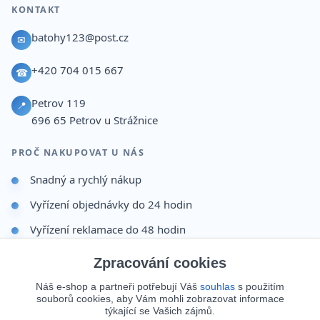
KONTAKT
batohy123@post.cz
✉
+420 704 015 667
☎
Petrov 119
📍
696 65
Petrov u Strážnice
PROČ NAKUPOVAT U NÁS
Snadný a rychlý nákup
Vyřízení objednávky do 24 hodin
Vyřízení reklamace do 48 hodin
Dárek po dokončení objednávky
Zpracování cookies
Odesíláme i na Slovensko
Náš e-shop a partneři potřebují Váš
souhlas
s použitím
souborů cookies, aby Vám mohli zobrazovat informace
Doprava 65 Kč nad 499 Kč
týkající se Vašich zájmů.