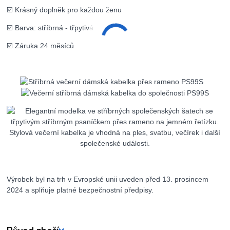
☑️ Krásný doplněk pro každou ženu
☑️ Barva: stříbrná - třpytivá
☑️ Záruka 24 měsíců
Výrobek byl na trh v Evropské unii uveden před 13. prosincem
2024 a splňuje platné bezpečnostní předpisy.