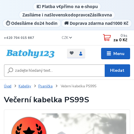
💶 Platba v
€
přímo na e-shopu
Zasíláme i na
Slovensko
dopravce
Zásilkovna
⏱️ Odesíláme do
24 hodin
🚚 Doprava zdarma nad
1000 Kč
0
ks
CZK
+420 704 015 667
za
0 Kč
Menu
Hledat
Úvod
Kabelky
Psaníčka
Večerní kabelka PS99S
Večerní kabelka PS99S