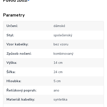
Původ zboží
Parametry
Určení
dámské
Styl
společenský
Vzor kabelky
bez vzoru
Způsob nošení
kombinovaný
Výška
14 cm
Šířka
24 cm
Hloubka
5 cm
Řetízkový popruh
ano
Materiál kabelky
syntetika