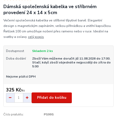
Dámská společenská kabelka ve stříbrném
provedení 24 x 14 x 5cm
Večerní společenská kabelka ve stříbrné třpytivé barvě. Elegantní
design s magnetickým zapínáním, velkou přihrádkou a vnitřní kapsičkou.
Řetízek 100 cm umožňuje nošení přes rameno nebo v ruce. Ideální na
svatby a oslavy.
celý popis
Dostupnost
Skladem 2 ks
Doba dodání
Zboží Vám můžeme doručit již 11.08.2026 do 17:00.
Stačí, když zboží objednáte nejpozději do zítra do
5:00
Nejsme plátci DPH
325 Kč
/
ks
Přidat do košíku
Číslo produktu:
PS99S