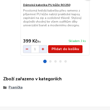
Dámská kabelka PU kůže RO250
Sportovní 
Prostorná hnědá kabelka přes rameno z
Sportovní ta
příjemné PU kůže nabízí praktické kapsy,
prostorná a 
zapínání na zip a ozdobné třásně. Stylový
voděodolnou 
doplněk vhodný ke všem outfitům díky
nastavitelný
univerzální barvě a modernímu designu.
cestování, d
32 litrů.
399 Kč
479 Kč
Skladem 3 ks
/
ks
/
ks
Přidat do košíku
Zboží zařazeno v kategoriích
Psaníčka