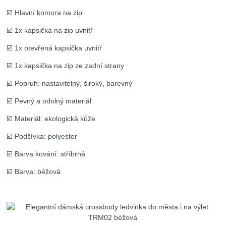
☑️ Hlavní komora na zip
☑️ 1x kapsička na zip uvnitř
☑️ 1x otevřená kapsička uvnitř
☑️ 1x kapsička na zip ze zadní strany
☑️ Popruh: nastavitelný, široký, barevný
☑️ Pevný a odolný materiál
☑️ Materiál: ekologická kůže
☑️ Podšívka: polyester
☑️ Barva kování: stříbrná
☑️ Barva: béžová