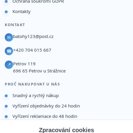
Ochrana soukromí GDPR
Kontakty
KONTAKT
batohy123@post.cz
✉
+420 704 015 667
☎
Petrov 119
📍
696 65
Petrov u Strážnice
PROČ NAKUPOVAT U NÁS
Snadný a rychlý nákup
Vyřízení objednávky do 24 hodin
Vyřízení reklamace do 48 hodin
Dárek po dokončení objednávky
Zpracování cookies