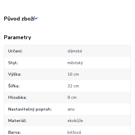
Původ zboží
Parametry
Určení
dámské
Styl
městský
Výška
16 cm
Šířka
32 cm
Hloubka
8 cm
Nastavitelný popruh
ano
Materiál
ekokůže
Barva
béžová