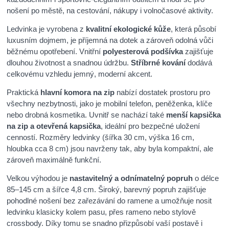
nošení po městě, na cestování, nákupy i volnočasové aktivity.
Ledvinka je vyrobena z
kvalitní ekologické kůže
, která působí
luxusním dojmem, je příjemná na dotek a zároveň odolná vůči
běžnému opotřebení. Vnitřní
polyesterová podšívka
zajišťuje
dlouhou životnost a snadnou údržbu.
Stříbrné kování
dodává
celkovému vzhledu jemný, moderní akcent.
Praktická
hlavní komora na zip
nabízí dostatek prostoru pro
všechny nezbytnosti, jako je mobilní telefon, peněženka, klíče
nebo drobná kosmetika. Uvnitř se nachází také
menší kapsička
na zip a otevřená kapsička
, ideální pro bezpečné uložení
cenností. Rozměry ledvinky (šířka 30 cm, výška 16 cm,
hloubka cca 8 cm) jsou navrženy tak, aby byla kompaktní, ale
zároveň maximálně funkční.
Velkou výhodou je
nastavitelný a odnímatelný popruh
o délce
85–145 cm a šířce 4,8 cm. Široký, barevný popruh zajišťuje
pohodlné nošení bez zařezávání do ramene a umožňuje nosit
ledvinku klasicky kolem pasu, přes rameno nebo stylově
crossbody. Díky tomu se snadno přizpůsobí vaší postavě i