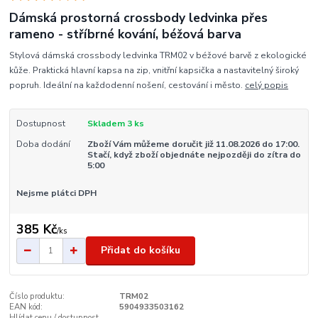
Dámská prostorná crossbody ledvinka přes
rameno - stříbrné kování, béžová barva
Stylová dámská crossbody ledvinka TRM02 v béžové barvě z ekologické
kůže. Praktická hlavní kapsa na zip, vnitřní kapsička a nastavitelný široký
popruh. Ideální na každodenní nošení, cestování i město.
celý popis
Dostupnost
Skladem 3 ks
Doba dodání
Zboží Vám můžeme doručit již 11.08.2026 do 17:00.
Stačí, když zboží objednáte nejpozději do zítra do
5:00
Nejsme plátci DPH
385 Kč
/
ks
Přidat do košíku
Číslo produktu:
TRM02
EAN kód:
5904933503162
Hlídat cenu / dostupnost