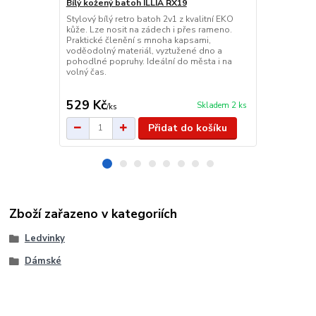
Bílý kožený batoh ILLIA RX19
Dámská tašk
batůžek se 
Stylový bílý retro batoh 2v1 z kvalitní EKO
kůže. Lze nosit na zádech i přes rameno.
Elegantní če
Praktické členění s mnoha kapsami,
odolného mat
voděodolný materiál, vyztužené dno a
přihrádky na 
pohodlné popruhy. Ideální do města i na
popruh. Poho
volný čas.
boku.
529 Kč
255 Kč
Skladem 2 ks
/
ks
/
ks
Přidat do košíku
Zboží zařazeno v kategoriích
Ledvinky
Dámské