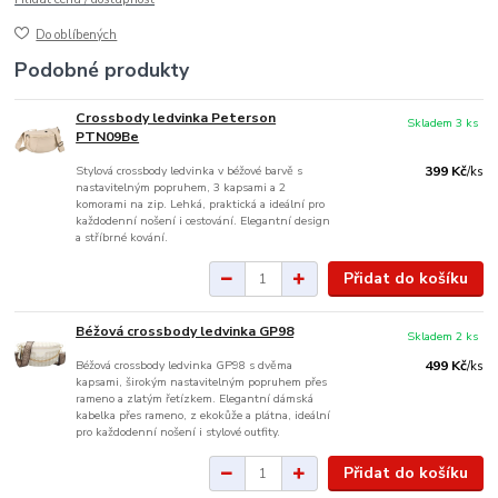
Do oblíbených
Podobné produkty
Crossbody ledvinka Peterson
Skladem 3 ks
PTN09Be
Stylová crossbody ledvinka v béžové barvě s
399 Kč
/
ks
nastavitelným popruhem, 3 kapsami a 2
komorami na zip. Lehká, praktická a ideální pro
každodenní nošení i cestování. Elegantní design
a stříbrné kování.
Přidat do košíku
Béžová crossbody ledvinka GP98
Skladem 2 ks
Béžová crossbody ledvinka GP98 s dvěma
499 Kč
/
ks
kapsami, širokým nastavitelným popruhem přes
rameno a zlatým řetízkem. Elegantní dámská
kabelka přes rameno, z ekokůže a plátna, ideální
pro každodenní nošení i stylové outfity.
Přidat do košíku