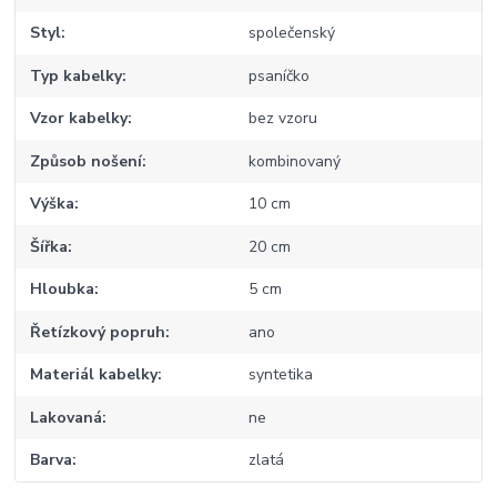
Styl
společenský
Typ kabelky
psaníčko
Vzor kabelky
bez vzoru
Způsob nošení
kombinovaný
Výška
10 cm
Šířka
20 cm
Hloubka
5 cm
Řetízkový popruh
ano
Materiál kabelky
syntetika
Lakovaná
ne
Barva
zlatá