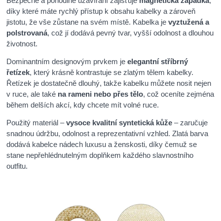
Bezpečné a pohodlné uzavírání zajišťuje
magnetická západka
,
díky které máte rychlý přístup k obsahu kabelky a zároveň
jistotu, že vše zůstane na svém místě. Kabelka je
vyztužená a
polstrovaná
, což jí dodává pevný tvar, vyšší odolnost a dlouhou
životnost.
Dominantním designovým prvkem je
elegantní stříbrný
řetízek
, který krásně kontrastuje se zlatým tělem kabelky.
Řetízek je dostatečně dlouhý, takže kabelku můžete nosit nejen
v ruce, ale také
na rameni nebo přes tělo
, což oceníte zejména
během delších akcí, kdy chcete mít volné ruce.
Použitý materiál –
vysoce kvalitní syntetická kůže
– zaručuje
snadnou údržbu, odolnost a reprezentativní vzhled. Zlatá barva
dodává kabelce nádech luxusu a ženskosti, díky čemuž se
stane nepřehlédnutelným doplňkem každého slavnostního
outfitu.