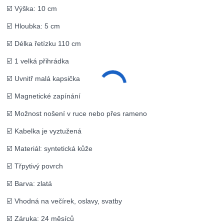
☑️ Výška: 10 cm
☑️ Hloubka: 5 cm
☑️ Délka řetízku 110 cm
☑️ 1 velká přihrádka
☑️ Uvnitř malá kapsička
☑️ Magnetické zapínání
☑️ Možnost nošení v ruce nebo přes rameno
☑️ Kabelka je vyztužená
☑️ Materiál: syntetická kůže
☑️ Třpytivý povrch
☑️ Barva: zlatá
☑️ Vhodná na večírek, oslavy, svatby
☑️ Záruka: 24 měsíců