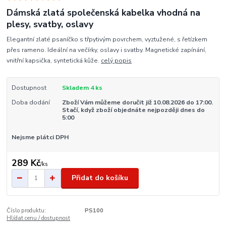
Dámská zlatá společenská kabelka vhodná na
plesy, svatby, oslavy
Elegantní zlaté psaníčko s třpytivým povrchem, vyztužené, s řetízkem
přes rameno. Ideální na večírky, oslavy i svatby. Magnetické zapínání,
vnitřní kapsička, syntetická kůže.
celý popis
Dostupnost
Skladem 4 ks
Doba dodání
Zboží Vám můžeme doručit již 10.08.2026 do 17:00.
Stačí, když zboží objednáte nejpozději dnes do
5:00
Nejsme plátci DPH
289 Kč
/
ks
Přidat do košíku
Číslo produktu:
PS100
Hlídat cenu / dostupnost