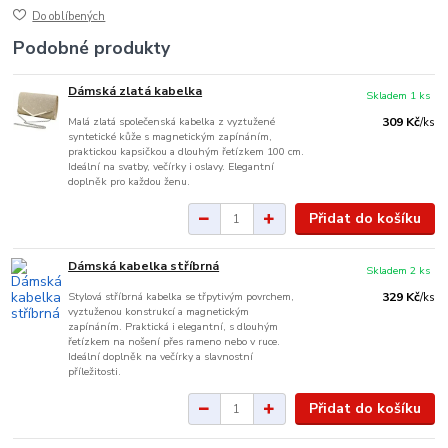
Do oblíbených
Podobné produkty
Dámská zlatá kabelka
Skladem 1 ks
Malá zlatá společenská kabelka z vyztužené
309 Kč
/
ks
syntetické kůže s magnetickým zapínáním,
praktickou kapsičkou a dlouhým řetízkem 100 cm.
Ideální na svatby, večírky i oslavy. Elegantní
doplněk pro každou ženu.
Přidat do košíku
Dámská kabelka stříbrná
Skladem 2 ks
Stylová stříbrná kabelka se třpytivým povrchem,
329 Kč
/
ks
vyztuženou konstrukcí a magnetickým
zapínáním. Praktická i elegantní, s dlouhým
řetízkem na nošení přes rameno nebo v ruce.
Ideální doplněk na večírky a slavnostní
příležitosti.
Přidat do košíku