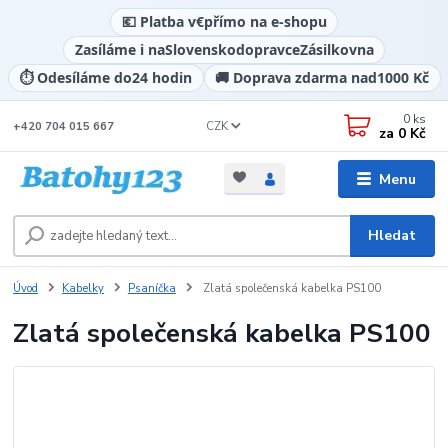
💶 Platba v
€
přímo na e-shopu
Zasíláme i na
Slovensko
dopravce
Zásilkovna
⏱️ Odesíláme do
24 hodin
🚚 Doprava zdarma nad
1000 Kč
0
ks
CZK
+420 704 015 667
za
0 Kč
Menu
Hledat
Úvod
Kabelky
Psaníčka
Zlatá společenská kabelka PS100
Zlatá společenská kabelka PS100