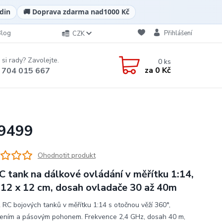
din
🚚 Doprava zdarma nad
1000 Kč
Blog
Přihlášení
CZK
 si rady? Zavolejte.
0
ks
za
0 Kč
 704 015 667
O9499
Ohodnotit produkt
C tank na dálkové ovládání v měřítku 1:14,
 12 x 12 cm, dosah ovladače 30 až 40m
 RC bojových tanků v měřítku 1:14 s otočnou věží 360°,
ením a pásovým pohonem. Frekvence 2,4 GHz, dosah 40 m,