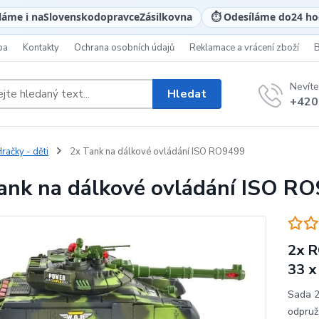
láme i na
Slovensko
dopravce
Zásilkovna
⏱️ Odesíláme do
24 ho
ba
Kontakty
Ochrana osobních údajů
Reklamace a vrácení zboží
Nevíte
Hledat
+420
račky - děti
2x Tank na dálkové ovládání ISO RO9499
ank na dálkové ovládání ISO R
2x R
33 x
Sada 2
odpruž