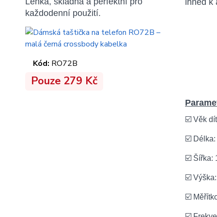
Lehká, skladná a perfektní pro
ihned k 
každodenní použití.
Kód:
RO72B
Pouze 279 Kč
Paramet
☑️ Věk dí
☑️ Délka:
☑️ Šířka:
☑️ Výška
☑️ Měřítk
☑️ Frekv