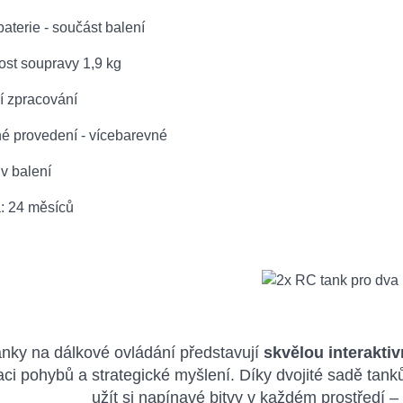
baterie - součást balení
ost soupravy 1,9 kg
ní zpracování
né provedení - vícebarevné
 v balení
a: 24 měsíců
nky na dálkové ovládání představují
skvělou interaktiv
aci pohybů a strategické myšlení. Díky dvojité sadě tan
užít si napínavé bitvy v každém prostředí – 