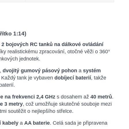
ítko 1:14)
a
2 bojových RC tanků na dálkové ovládání
ky realistickému zpracování, otočné věži o 360°
ankových jednotek.
,
dvojitý gumový pásový pohon
a
systém
. Každý tank je vybaven
dobíjecí baterií
, takže
aterií.
e na frekvenci 2,4 GHz
s dosahem až
40 metrů
.
je 3 metry
, což umožňuje skutečné souboje mezi
 soutěžit o nejlepšího střelce.
í kabely
a
AA baterie
. Celá sada je připravena