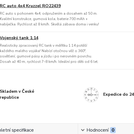
RC auto 4x4 Kruzzel RO22439
RC auto s pohonem 4x4, odpružením a dosahem až 50 m.
Kvalitní konstrukce, gumová kola, baterie 700 mAh +
nabíječka. Rychlost až 8 km/h. Skvělá zábava doma i venku!
Vojenský tank 1:14
Realisticky zpracovaný RC tank v měřítku 1:14 potěší
každého malého vojáka! Nabízí otočnou věž o 360°,
osvětlení, gumové pásy a jízdu i po nerovném povrchu.
Dosah až 40 m, rychlost 7–8 km/h. Ideální pro děti od 6 let.
Skladem v České
Expedice do 24
republice
etní specifikace
Hodnocení
0