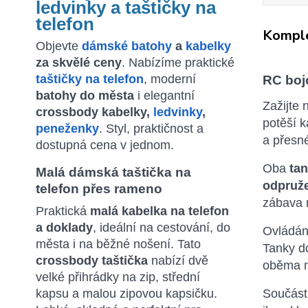
ledvinky a taštičky na
telefon
Komple
Objevte
dámské batohy
a
kabelky
za skvělé ceny
. Nabízíme praktické
taštičky na telefon
, moderní
RC boj
batohy do města
i elegantní
Zažijte
crossbody kabelky,
ledvinky
,
potěší k
peneženky
. Styl, praktičnost a
a přesné
dostupná cena v jednom.
Oba
ta
Malá dámská taštička na
odpruž
telefon přes rameno
zábava m
Praktická
malá kabelka na telefon
a doklady
, ideální na cestování, do
Ovládán
města i na běžné nošení. Tato
Tanky d
crossbody taštička
nabízí dvě
oběma m
velké přihrádky na zip, střední
Součást
kapsu a malou zipovou kapsičku.