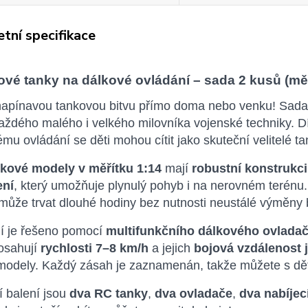
tní specifikace
ové tanky na dálkové ovládání – sada 2 kusů (měř
 napínavou tankovou bitvu přímo doma nebo venku! Sad
aždého malého i velkého milovníka vojenské techniky. Dí
mu ovládání se děti mohou cítit jako skuteční velitelé t
nkové modely v měřítku 1:14
mají
robustní konstrukci
ení
, který umožňuje plynulý pohyb i na nerovném terénu
ůže trvat dlouhé hodiny bez nutnosti neustálé výměny b
í je řešeno pomocí
multifunkčního dálkového ovladač
osahují
rychlosti 7–8 km/h
a jejich
bojová vzdálenost 
odely. Každý zásah je zaznamenán, takže můžete s dětmi
í balení jsou
dva RC tanky
,
dva ovladače
,
dva nabíjec