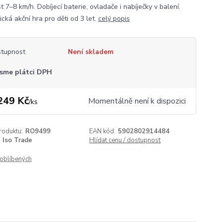
t 7–8 km/h. Dobíjecí baterie, ovladače i nabíječky v balení.
ická akční hra pro děti od 3 let.
celý popis
tupnost
Není skladem
sme plátci DPH
249 Kč
Momentálně není k dispozici
/
ks
roduktu:
RO9499
EAN kód:
5902802914484
Iso Trade
Hlídat cenu / dostupnost
oblíbených