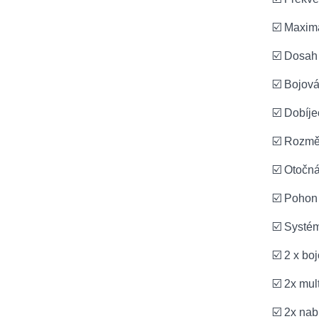
☑️ Maximá
☑️ Dosah
☑️ Bojov
☑️ Dobíje
☑️ Rozmě
☑️ Otočn
☑️ Pohon
☑️ Systé
☑️ 2 x bo
☑️ 2x mul
☑️ 2x nab