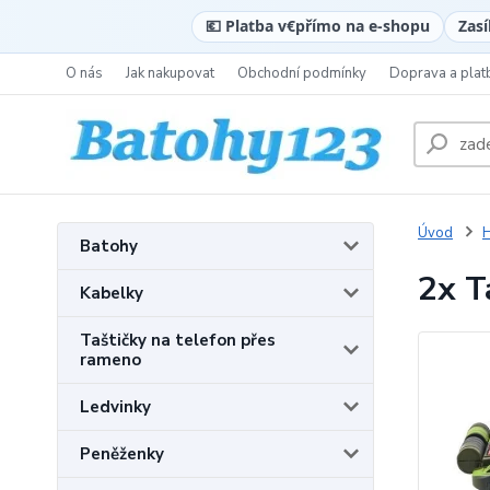
💶 Platba v
€
přímo na e-shopu
Zasí
O nás
Jak nakupovat
Obchodní podmínky
Doprava a plat
Úvod
H
Batohy
2x T
Kabelky
Taštičky na telefon přes
rameno
Ledvinky
Peněženky