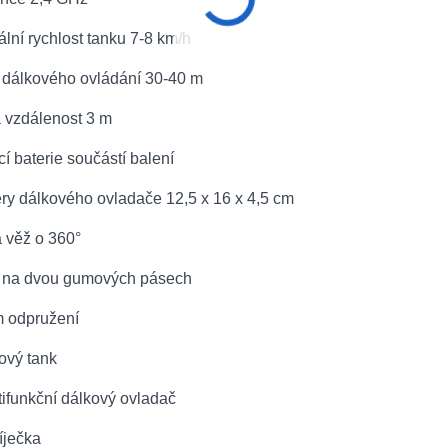
lní rychlost tanku 7-8 km/h
 dálkového ovládání 30-40 m
á vzdálenost 3 m
cí baterie součástí balení
ry dálkového ovladače 12,5 x 16 x 4,5 cm
á věž o 360°
 na dvou gumových pásech
m odpružení
jový tank
tifunkční dálkový ovladač
íječka