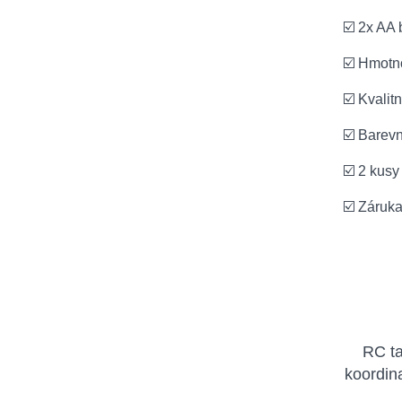
☑️ 2x AA 
☑️ Hmotn
☑️ Kvalit
☑️ Barev
☑️ 2 kusy
☑️ Záruk
RC ta
koordin