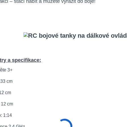
akci – stačí nabít a můžete vyrazit do boje!
ry a specifikace:
těte 3+
 33 cm
 12 cm
: 12 cm
o: 1:14
ence 2,4 GHz