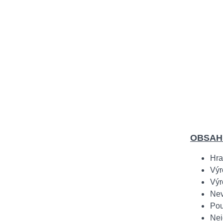
OBSAH
Hra
Výr
Výr
Nev
Pou
Nei