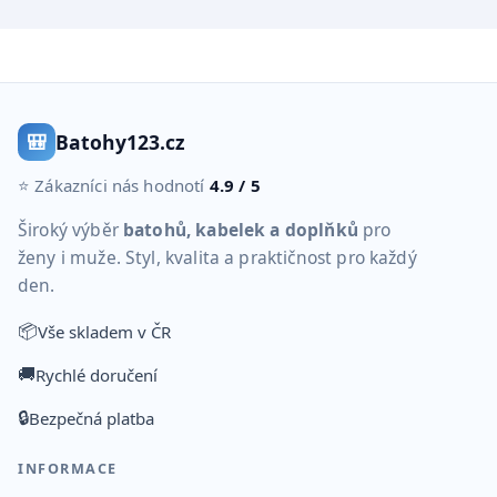
🎒
Batohy123.cz
⭐ Zákazníci nás hodnotí
4.9 / 5
Široký výběr
batohů, kabelek a doplňků
pro
ženy i muže. Styl, kvalita a praktičnost pro každý
den.
📦
Vše skladem v ČR
🚚
Rychlé doručení
🔒
Bezpečná platba
INFORMACE