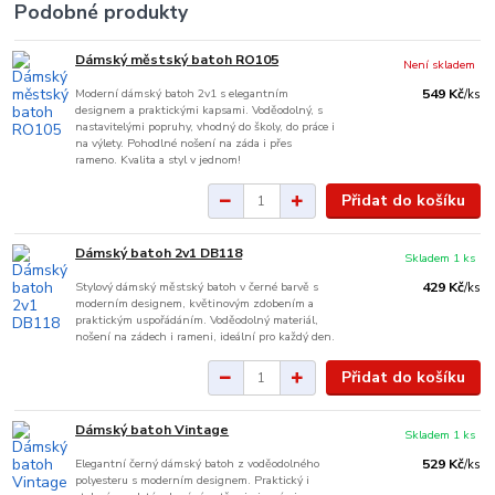
Podobné produkty
Dámský městský batoh RO105
Není skladem
Moderní dámský batoh 2v1 s elegantním
549 Kč
/
ks
designem a praktickými kapsami. Voděodolný, s
nastavitelými popruhy, vhodný do školy, do práce i
na výlety. Pohodlné nošení na záda i přes
rameno. Kvalita a styl v jednom!
Přidat do košíku
Dámský batoh 2v1 DB118
Skladem 1 ks
Stylový dámský městský batoh v černé barvě s
429 Kč
/
ks
moderním designem, květinovým zdobením a
praktickým uspořádáním. Voděodolný materiál,
nošení na zádech i rameni, ideální pro každý den.
Přidat do košíku
Dámský batoh Vintage
Skladem 1 ks
Elegantní černý dámský batoh z voděodolného
529 Kč
/
ks
polyesteru s moderním designem. Praktický i