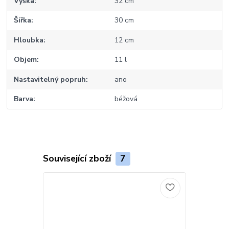
Výška
32 cm
Šířka
30 cm
Hloubka
12 cm
Objem
11 l
Nastavitelný popruh
ano
Barva
béžová
Související zboží
7