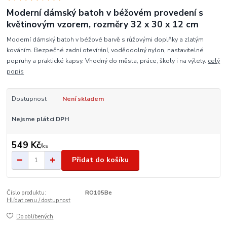
Moderní dámský batoh v béžovém provedení s
květinovým vzorem, rozměry 32 x 30 x 12 cm
Moderní dámský batoh v béžové barvě s růžovými doplňky a zlatým
kováním. Bezpečné zadní otevírání, voděodolný nylon, nastavitelné
popruhy a praktické kapsy. Vhodný do města, práce, školy i na výlety.
celý
popis
Dostupnost
Není skladem
Nejsme plátci DPH
549 Kč
/
ks
Přidat do košíku
Číslo produktu:
RO105Be
Hlídat cenu / dostupnost
Do oblíbených