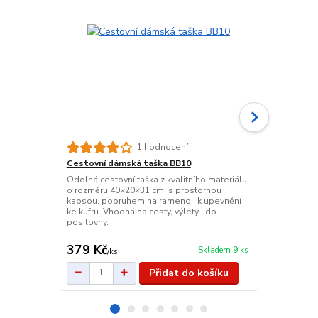
1 hodnocení
Cestovní dámská taška BB10
Plážová ta
Odolná cestovní taška z kvalitního materiálu
Stylová dám
o rozměru 40×20×31 cm, s prostornou
cm, vyztuže
kapsou, popruhem na rameno i k upevnění
Pojme formát
ke kufru. Vhodná na cesty, výlety i do
ideální na ná
posilovny.
pohodlná do
379 Kč
155 Kč
Skladem 9 ks
/
ks
/
ks
Přidat do košíku