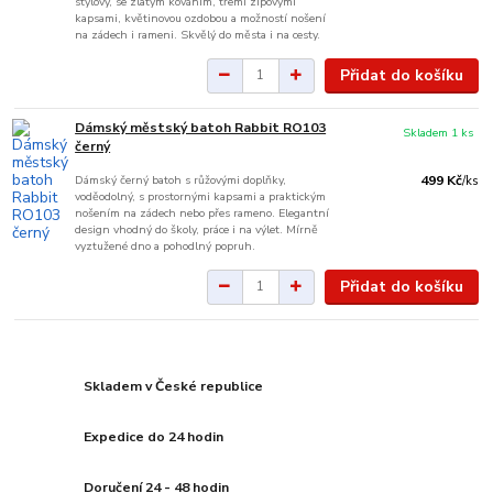
stylový, se zlatým kováním, třemi zipovými
kapsami, květinovou ozdobou a možností nošení
na zádech i rameni. Skvělý do města i na cesty.
Přidat do košíku
Dámský městský batoh Rabbit RO103
Skladem 1 ks
černý
Dámský černý batoh s růžovými doplňky,
499 Kč
/
ks
voděodolný, s prostornými kapsami a praktickým
nošením na zádech nebo přes rameno. Elegantní
design vhodný do školy, práce i na výlet. Mírně
vyztužené dno a pohodlný popruh.
Přidat do košíku
Skladem v České republice
Expedice do 24 hodin
Doručení 24 - 48 hodin