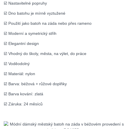
☑️ Nastavitelné popruhy
☑️ Dno batohu je mírně vyztužené
☑️ Použití jako batoh na záda nebo přes rameno
☑️ Moderní a symetrický střih
☑️ Elegantní design
☑️ Vhodný do školy, města, na výlet, do práce
☑️ Voděodolný
☑️ Materiál: nylon
☑️ Barva: béžová + růžové doplňky
☑️ Barva kování: zlatá
☑️ Záruka: 24 měsíců