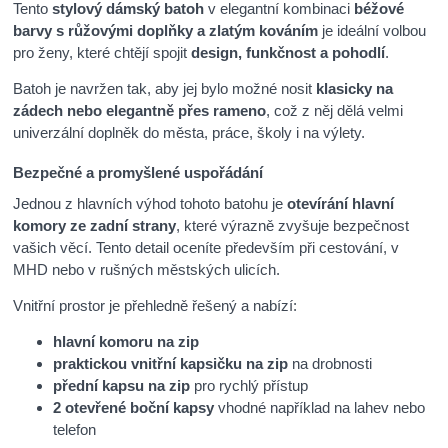
Tento
stylový dámský batoh
v elegantní kombinaci
béžové
barvy s růžovými doplňky a zlatým kováním
je ideální volbou
pro ženy, které chtějí spojit
design, funkčnost a pohodlí
.
Batoh je navržen tak, aby jej bylo možné nosit
klasicky na
zádech nebo elegantně přes rameno
, což z něj dělá velmi
univerzální doplněk do města, práce, školy i na výlety.
Bezpečné a promyšlené uspořádání
Jednou z hlavních výhod tohoto batohu je
otevírání hlavní
komory ze zadní strany
, které výrazně zvyšuje bezpečnost
vašich věcí. Tento detail oceníte především při cestování, v
MHD nebo v rušných městských ulicích.
Vnitřní prostor je přehledně řešený a nabízí:
hlavní komoru na zip
praktickou vnitřní kapsičku na zip
na drobnosti
přední kapsu na zip
pro rychlý přístup
2 otevřené boční kapsy
vhodné například na lahev nebo
telefon