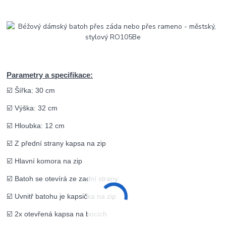
Parametry a specifikace:
☑️ Šířka: 30 cm
☑️ Výška: 32 cm
☑️ Hloubka: 12 cm
☑️ Z přední strany kapsa na zip
☑️ Hlavní komora na zip
☑️ Batoh se otevírá ze zadní strany
☑️ Uvnitř batohu je kapsička na zip
☑️ 2x otevřená kapsa na bocích