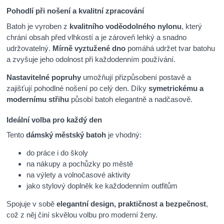
Pohodlí při nošení a kvalitní zpracování
Batoh je vyroben z
kvalitního voděodolného nylonu
, který
chrání obsah před vlhkostí a je zároveň lehký a snadno
udržovatelný.
Mírně vyztužené dno
pomáhá udržet tvar batohu
a zvyšuje jeho odolnost při každodenním používání.
Nastavitelné popruhy
umožňují přizpůsobení postavě a
zajišťují pohodlné nošení po celý den. Díky
symetrickému a
modernímu střihu
působí batoh elegantně a nadčasově.
Ideální volba pro každý den
Tento
dámský městský batoh
je vhodný:
do práce i do školy
na nákupy a pochůzky po městě
na výlety a volnočasové aktivity
jako stylový doplněk ke každodenním outfitům
Spojuje v sobě
elegantní design, praktičnost a bezpečnost
,
což z něj činí skvělou volbu pro moderní ženy.