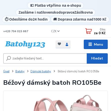
💶 Platba v
€
přímo na e-shopu
Zasíláme i na
Slovensko
dopravce
Zásilkovna
⏱️ Odesíláme do
24 hodin
🚚 Doprava zdarma nad
1000 Kč
0
ks
CZK
+420 704 015 667
za
0 Kč
Menu
Hledat
Úvod
Batohy
Dámské batohy
Béžový dámský batoh RO105Be
Béžový dámský batoh RO105Be